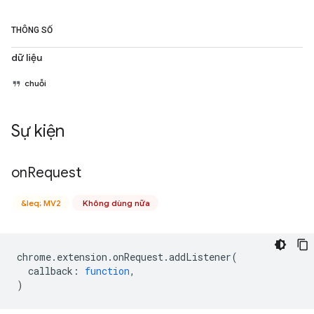
THÔNG SỐ
dữ liệu
chuỗi
Sự kiện
on
Request
&leq; MV2
Không dùng nữa
chrome
.
extension
.
onRequest
.
addListener
(
callback
:
function
,
)