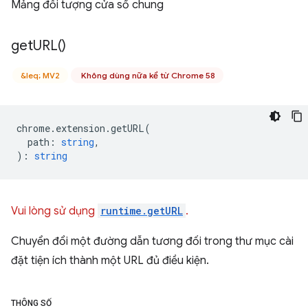
Mảng đối tượng cửa sổ chung
get
URL(
)
&leq; MV2
Không dùng nữa kể từ Chrome 58
chrome
.
extension
.
getURL
(
path
:
string
,
)
:
string
Vui lòng sử dụng
runtime.getURL
.
Chuyển đổi một đường dẫn tương đối trong thư mục cài
đặt tiện ích thành một URL đủ điều kiện.
THÔNG SỐ