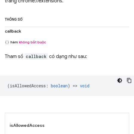
trang chrome://extensions.
THÔNG SỐ
callback
hàm
không bắt buộc
Tham số
callback
có dạng như sau:
(
isAllowedAccess
:
boolean
) =>
void
isAllowedAccess