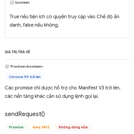
boolean
True nếu tiện ích có quyền truy cập vào Chế độ ẩn
danh, false nếu không.
GIÁ TRỊ TRẢ VỀ
Promise<boolean>
Chrome 99 trở lên
Các promise chỉ được hỗ trợ cho Manifest V3 trở lên,
các nền tảng khác cần sử dụng lệnh gọi lại.
send
Request(
)
Promise
&leq; MV2
Không dùng nữa