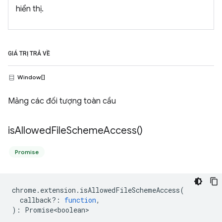
hiển thị.
GIÁ TRỊ TRẢ VỀ
Window[]
Mảng các đối tượng toàn cầu
is
Allowed
File
Scheme
Access(
)
Promise
chrome
.
extension
.
isAllowedFileSchemeAccess
(
callback?
:
function
,
)
:
Promise<boolean>