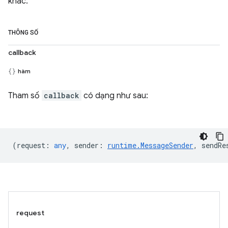
khác.
THÔNG SỐ
callback
hàm
Tham số
callback
có dạng như sau:
(
request
:
any
,
sender
:
runtime.MessageSender
,
sendRe
request