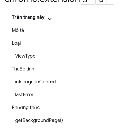
Trên trang này
Mô tả
Loại
ViewType
Thuộc tính
inIncognitoContext
lastError
Phương thức
getBackgroundPage()