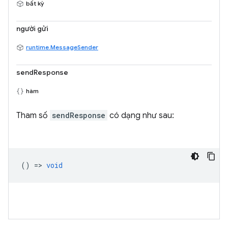
bất kỳ
người gửi
runtime.MessageSender
sendResponse
hàm
Tham số
sendResponse
có dạng như sau:
() =>
void