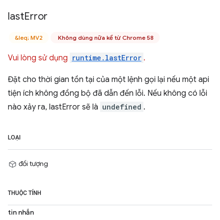
last
Error
&leq; MV2
Không dùng nữa kể từ Chrome 58
Vui lòng sử dụng
runtime.lastError
.
Đặt cho thời gian tồn tại của một lệnh gọi lại nếu một api
tiện ích không đồng bộ đã dẫn đến lỗi. Nếu không có lỗi
nào xảy ra, lastError sẽ là
undefined
.
LOẠI
đối tượng
THUỘC TÍNH
tin nhắn