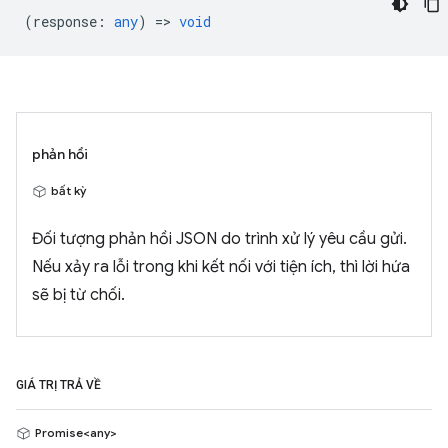
(
response
:
any
) =>
void
phản hồi
bất kỳ
Đối tượng phản hồi JSON do trình xử lý yêu cầu gửi.
Nếu xảy ra lỗi trong khi kết nối với tiện ích, thì lời hứa
sẽ bị từ chối.
GIÁ TRỊ TRẢ VỀ
Promise<any>