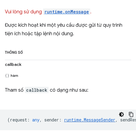
Vui lòng sử dụng
runtime.onMessage
.
Được kích hoạt khi một yêu cầu được gửi từ quy trình
tiện ích hoặc tập lệnh nội dung.
THÔNG SỐ
callback
hàm
Tham số
callback
có dạng như sau:
(
request
:
any
,
sender
:
runtime.MessageSender
,
sendRe