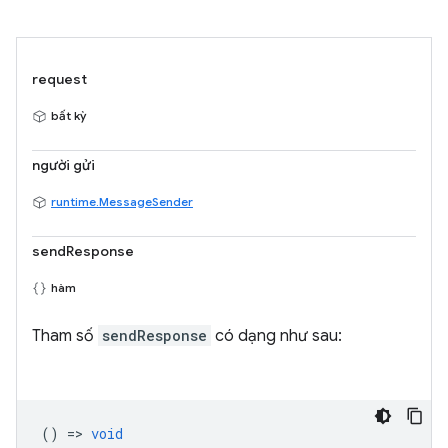
request
bất kỳ
người gửi
runtime.MessageSender
sendResponse
hàm
Tham số
sendResponse
có dạng như sau:
() =>
void