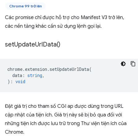
Chrome 99 trở lên
Các promise chỉ được hỗ trợ cho Manifest V3 trở lên,
các nền tảng khác cần sử dụng lệnh gọi lại.
set
Update
Url
Data(
)
chrome
.
extension
.
setUpdateUrlData
(
data
:
string
,
)
:
void
Đặt giá trị cho tham số CGI ap được dùng trong URL
cập nhật của tiện ích. Giá trị này sẽ bị bỏ qua đối với
những tiện ích được lưu trữ trong Thư viện tiện ích của
Chrome.