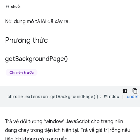
chuỗi
Nội dung mô tả lỗi đã xảy ra.
Phương thức
get
Background
Page(
)
Chỉ nền trước
chrome
.
extension
.
getBackgroundPage
()
:
Window
|
undef
Trả về đối tượng "window" JavaScript cho trang nền
đang chạy trong tiện ích hiện tại. Trả về giá trị rỗng nếu
tiện ích không có trang nền.