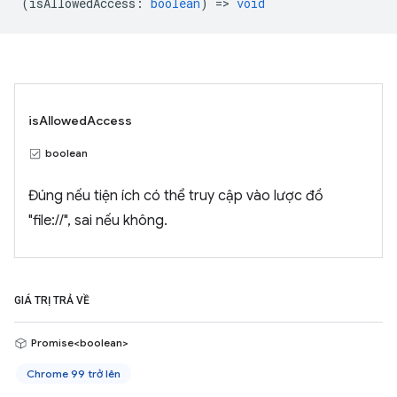
(
isAllowedAccess
:
boolean
) =>
void
isAllowedAccess
boolean
Đúng nếu tiện ích có thể truy cập vào lược đồ
"file://", sai nếu không.
GIÁ TRỊ TRẢ VỀ
Promise<boolean>
Chrome 99 trở lên