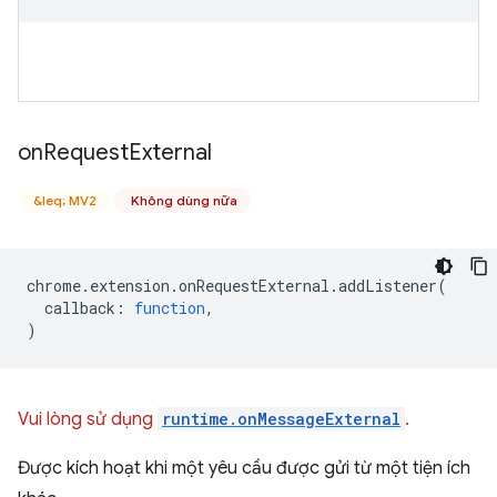
on
Request
External
&leq; MV2
Không dùng nữa
chrome
.
extension
.
onRequestExternal
.
addListener
(
callback
:
function
,
)
Vui lòng sử dụng
runtime.onMessageExternal
.
Được kích hoạt khi một yêu cầu được gửi từ một tiện ích