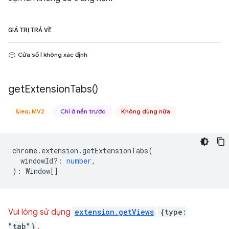
GIÁ TRỊ TRẢ VỀ
Cửa sổ | không xác định
get
Extension
Tabs(
)
&leq; MV2
Chỉ ở nền trước
Không dùng nữa
chrome
.
extension
.
getExtensionTabs
(
windowId?
:
number
,
)
:
Window
[]
Vui lòng sử dụng
extension.getViews
{type:
"tab"}
.