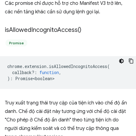
Các promise chỉ được hỗ trợ cho Manifest V3 trở lên,
các nền tảng khác cần sử dụng lệnh gọi lại.
is
Allowed
Incognito
Access(
)
Promise
chrome
.
extension
.
isAllowedIncognitoAccess
(
callback?
:
function
,
)
:
Promise<boolean>
Truy xuất trạng thái truy cập của tiện ích vào chế độ ẩn
danh. Chế độ cài đặt này tương ứng với chế độ cài đặt
"Cho phép ở Chế độ ẩn danh" theo từng tiện ích do
người dùng kiểm soát và có thể truy cập thông qua