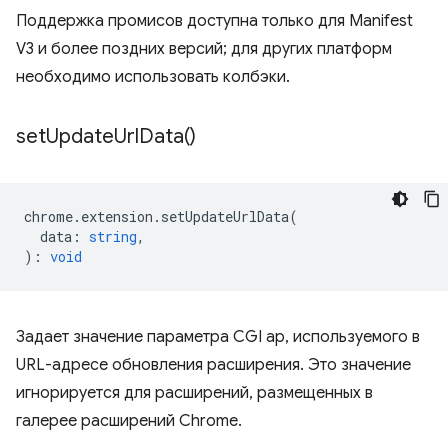
Поддержка промисов доступна только для Manifest
V3 и более поздних версий; для других платформ
необходимо использовать колбэки.
set
Update
Url
Data(
)
chrome
.
extension
.
setUpdateUrlData
(
data
:
string
,
)
:
void
Задает значение параметра CGI ap, используемого в
URL-адресе обновления расширения. Это значение
игнорируется для расширений, размещенных в
галерее расширений Chrome.