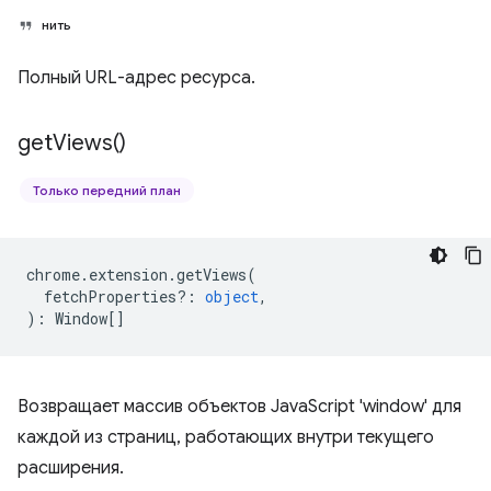
нить
Полный URL-адрес ресурса.
get
Views(
)
Только передний план
chrome
.
extension
.
getViews
(
fetchProperties?
:
object
,
)
:
Window
[]
Возвращает массив объектов JavaScript 'window' для
каждой из страниц, работающих внутри текущего
расширения.