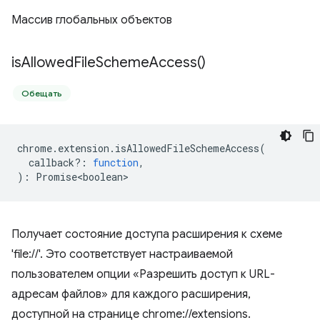
Массив глобальных объектов
is
Allowed
File
Scheme
Access(
)
Обещать
chrome
.
extension
.
isAllowedFileSchemeAccess
(
callback?
:
function
,
)
:
Promise<boolean>
Получает состояние доступа расширения к схеме
'file://'. Это соответствует настраиваемой
пользователем опции «Разрешить доступ к URL-
адресам файлов» для каждого расширения,
доступной на странице chrome://extensions.