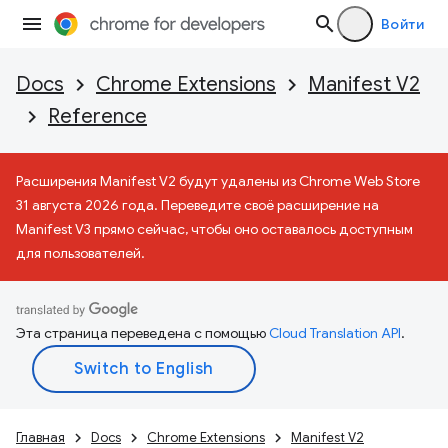
Войти
Docs
Chrome Extensions
Manifest V2
Reference
Расширения Manifest V2 будут удалены из Chrome Web Store
31 августа 2026 года. Переведите своё расширение на
Manifest V3 прямо сейчас, чтобы оно оставалось доступным
для пользователей.
Эта страница переведена с помощью
Cloud Translation API
.
Главная
Docs
Chrome Extensions
Manifest V2