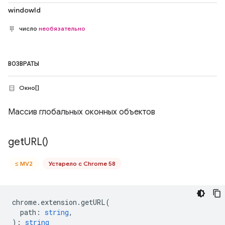
windowId
число
необязательно
ВОЗВРАТЫ
Окно[]
Массив глобальных оконных объектов
get
URL(
)
≤ MV2
Устарело с Chrome 58
chrome
.
extension
.
getURL
(
path
:
string
,
)
:
string