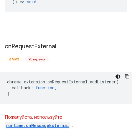
() =>
void
on
Request
External
≤ MV2
Устарело
chrome
.
extension
.
onRequestExternal
.
addListener
(
callback
:
function
,
)
Пожалуйста, используйте
runtime.onMessageExternal
.