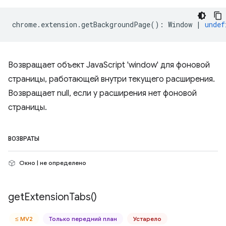
chrome
.
extension
.
getBackgroundPage
()
:
Window
|
undef
Возвращает объект JavaScript 'window' для фоновой
страницы, работающей внутри текущего расширения.
Возвращает null, если у расширения нет фоновой
страницы.
ВОЗВРАТЫ
Окно | не определено
get
Extension
Tabs(
)
≤ MV2
Только передний план
Устарело