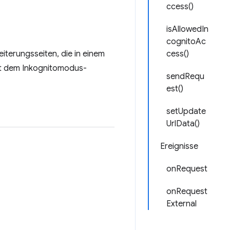
ccess()
isAllowedIn
cognitoAc
eiterungsseiten, die in einem
cess()
mit dem Inkognitomodus-
sendRequ
est()
setUpdate
UrlData()
Ereignisse
onRequest
onRequest
External