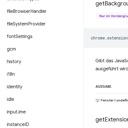
get
Backgro
file
Browser
Handler
Nur im Vordergr
file
System
Provider
font
Settings
chrome
.
extension
gcm
Gibt das JavaSc
history
ausgeführt wird
i18n
identity
AUSGABE
idle
Fenster | undefi
input
.
ime
get
Extensio
instance
ID