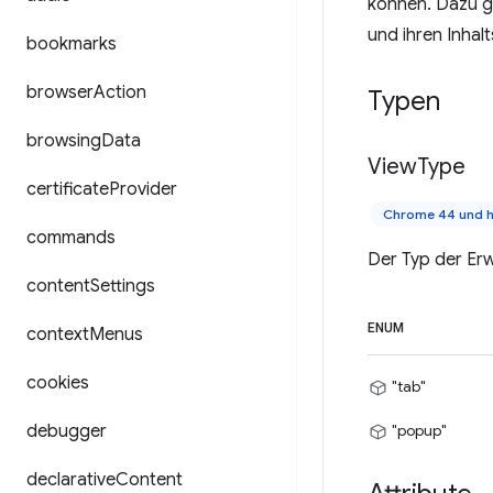
können. Dazu g
und ihren Inhal
bookmarks
browser
Action
Typen
browsing
Data
View
Type
certificate
Provider
Chrome 44 und 
commands
Der Typ der Erw
content
Settings
ENUM
context
Menus
cookies
"tab"
debugger
"popup"
declarative
Content