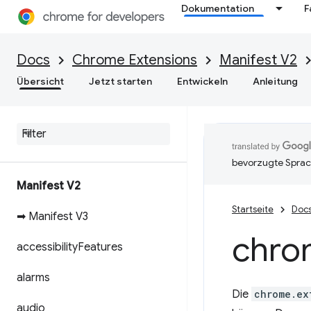
Dokumentation
F
Docs
Chrome Extensions
Manifest V2
Übersicht
Jetzt starten
Entwickeln
Anleitung
bevorzugte Sprac
Manifest V2
Startseite
Doc
➡ Manifest V3
chro
accessibility
Features
alarms
Die
chrome.ex
audio