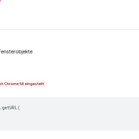
l
Fensterobjekte
it Chrome 58 eingestellt
.
getURL
(