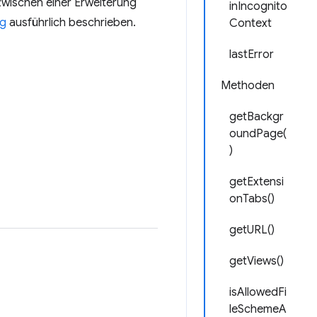
zwischen einer Erweiterung
inIncognito
ng
ausführlich beschrieben.
Context
lastError
Methoden
getBackgr
oundPage(
)
getExtensi
onTabs()
getURL()
getViews()
isAllowedFi
leSchemeA