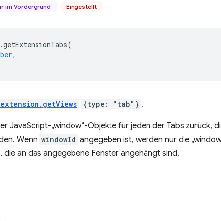
r im Vordergrund
Eingestellt
.
getExtensionTabs
(
mber
,
extension.getViews
{type: "tab"}
.
der JavaScript-„window“-Objekte für jeden der Tabs zurück, di
rden. Wenn
windowId
angegeben ist, werden nur die „windo
 die an das angegebene Fenster angehängt sind.