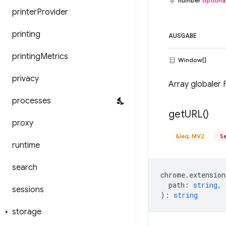
number
optiona
printer
Provider
printing
AUSGABE
printing
Metrics
Window[]
privacy
Array globaler 
processes
get
URL(
)
proxy
&leq; MV2
Se
runtime
search
chrome
.
extension
path
:
string
,
sessions
)
:
string
storage