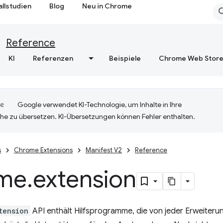
allstudien
Blog
Neu in Chrome
Reference
KI
Referenzen
Beispiele
Chrome Web Stor
Google verwendet KI-Technologie, um Inhalte in Ihre
he zu übersetzen. KI-Übersetzungen können Fehler enthalten.
s
Chrome Extensions
Manifest V2
Reference
me
.
extension
tension
API enthält Hilfsprogramme, die von jeder Erweiter