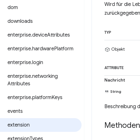
Wird für die Le
dom
zurückgegeben h
downloads
TYP
enterprise
.
device
Attributes
enterprise
.
hardware
Platform
Objekt
enterprise
.
login
ATTRIBUTE
enterprise
.
networking
Nachricht
Attributes
String
enterprise
.
platform
Keys
Beschreibung d
events
Methoden
extension
extension
Types