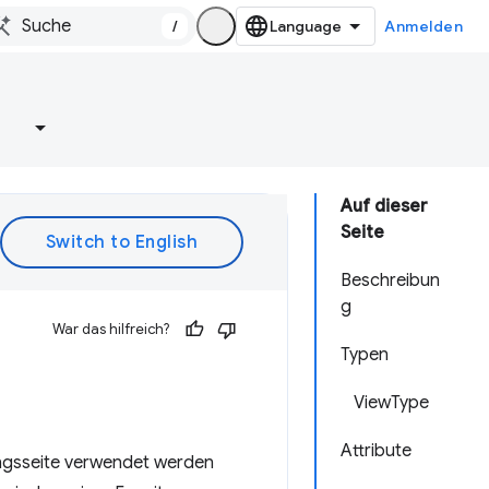
/
Anmelden
e
Auf dieser
Seite
Beschreibun
g
War das hilfreich?
Typen
ViewType
Attribute
ungsseite verwendet werden