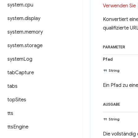
system
.
cpu
Verwenden Sie
system
.
display
Konvertiert eine
qualifizierte UR
system
.
memory
system
.
storage
PARAMETER
system
Log
Pfad
String
tab
Capture
Ein Pfad zu ein
tabs
top
Sites
AUSGABE
tts
String
tts
Engine
Die vollständig