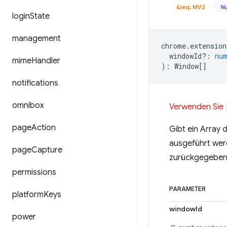
&leq; MV2
Nu
login
State
management
chrome
.
extension
windowId?
:
nu
mime
Handler
)
:
Window
[]
notifications
omnibox
Verwenden Sie
page
Action
Gibt ein Array 
ausgeführt we
page
Capture
zurückgegeben,
permissions
PARAMETER
platform
Keys
windowId
power