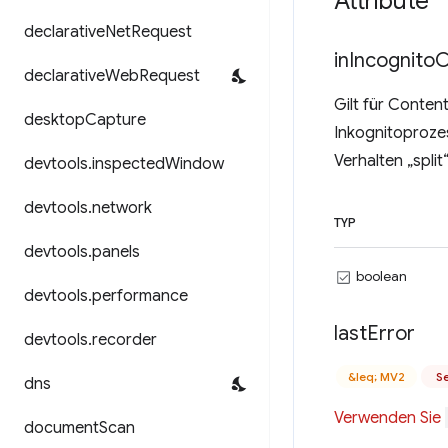
Attribute
declarative
Net
Request
in
Incognito
C
declarative
Web
Request
Gilt für Conten
desktop
Capture
Inkognitoproze
Verhalten „split“
devtools
.
inspected
Window
devtools
.
network
TYP
devtools
.
panels
boolean
devtools
.
performance
last
Error
devtools
.
recorder
&leq; MV2
Se
dns
Verwenden Sie
document
Scan