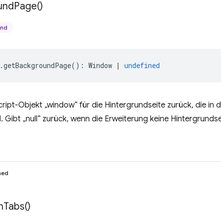
und
Page(
)
und
.
getBackgroundPage
()
:
Window
|
undefined
ript-Objekt „window“ für die Hintergrundseite zurück, die in 
. Gibt „null“ zurück, wenn die Erweiterung keine Hintergrundse
ned
n
Tabs(
)