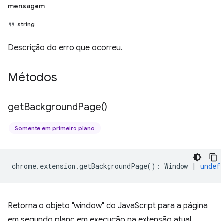
mensagem
string
Descrição do erro que ocorreu.
Métodos
get
Background
Page(
)
Somente em primeiro plano
chrome
.
extension
.
getBackgroundPage
()
:
Window
|
undef
Retorna o objeto "window" do JavaScript para a página
em segundo plano em execução na extensão atual.