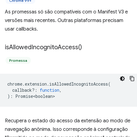
Chrome 99+
As promessas só são compatíveis com o Manifest V3 e
versões mais recentes. Outras plataformas precisam
usar callbacks.
is
Allowed
Incognito
Access(
)
Promessa
chrome
.
extension
.
isAllowedIncognitoAccess
(
callback?
:
function
,
)
:
Promise<boolean>
Recupera o estado do acesso da extensão ao modo de
navegação anônima. Isso corresponde à configuração