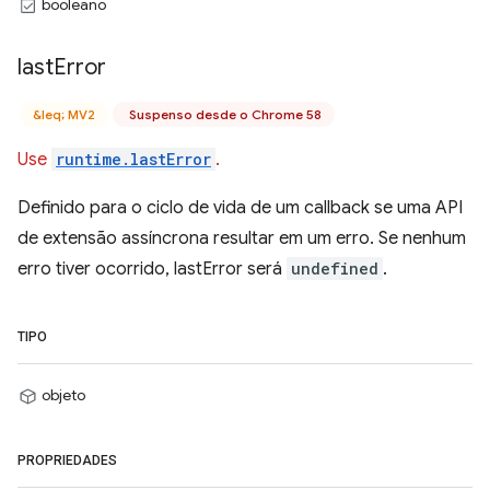
booleano
last
Error
&leq; MV2
Suspenso desde o Chrome 58
Use
runtime.lastError
.
Definido para o ciclo de vida de um callback se uma API
de extensão assíncrona resultar em um erro. Se nenhum
erro tiver ocorrido, lastError será
undefined
.
TIPO
objeto
PROPRIEDADES