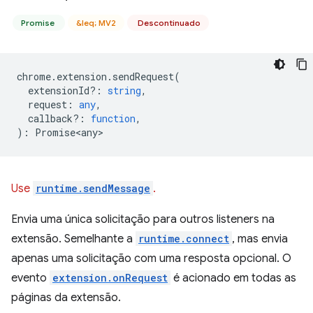
Promise
&leq; MV2
Descontinuado
chrome
.
extension
.
sendRequest
(
extensionId?
:
string
,
request
:
any
,
callback?
:
function
,
)
:
Promise<any>
Use
runtime.sendMessage
.
Envia uma única solicitação para outros listeners na
extensão. Semelhante a
runtime.connect
, mas envia
apenas uma solicitação com uma resposta opcional. O
evento
extension.onRequest
é acionado em todas as
páginas da extensão.