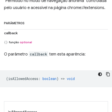
"Permitido no modo de navegação anônima" controlada
pelo usuário e acessível na página chrome://extensions.
PARÂMETROS
callback
função
optional
O parâmetro
callback
tem esta aparência:
(
isAllowedAccess
:
boolean
) =>
void
isAllowedAccess