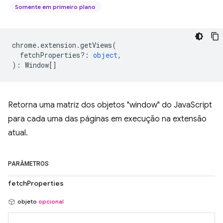
Somente em primeiro plano
chrome
.
extension
.
getViews
(
fetchProperties?
:
object
,
)
:
Window
[]
Retorna uma matriz dos objetos "window" do JavaScript
para cada uma das páginas em execução na extensão
atual.
PARÂMETROS
fetchProperties
objeto
opcional