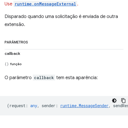
Use
runtime.onMessageExternal
.
Disparado quando uma solicitação é enviada de outra
extensão.
PARÂMETROS
callback
função
O parâmetro
callback
tem esta aparência:
(
request
:
any
,
sender
:
runtime.MessageSender
,
sendRe