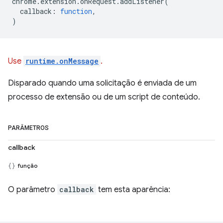
chrome
.
extension
.
onRequest
.
addListener
(
callback
:
function
,
)
Use
runtime.onMessage
.
Disparado quando uma solicitação é enviada de um
processo de extensão ou de um script de conteúdo.
PARÂMETROS
callback
função
O parâmetro
callback
tem esta aparência: