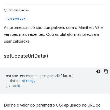
Promise<any>
Chrome 99+
As promessas só são compatíveis com o Manifest V3 e
versões mais recentes. Outras plataformas precisam
usar callbacks.
set
Update
Url
Data(
)
chrome
.
extension
.
setUpdateUrlData
(
data
:
string
,
)
:
void
Define o valor do parâmetro CGI ap usado no URL de