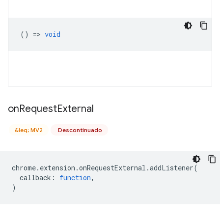
() =>
void
on
Request
External
&leq; MV2
Descontinuado
chrome
.
extension
.
onRequestExternal
.
addListener
(
callback
:
function
,
)