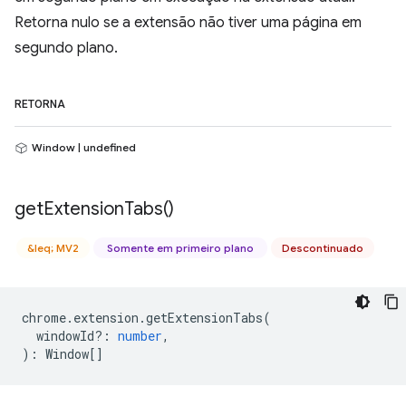
Retorna nulo se a extensão não tiver uma página em
segundo plano.
RETORNA
Window | undefined
get
Extension
Tabs(
)
&leq; MV2
Somente em primeiro plano
Descontinuado
chrome
.
extension
.
getExtensionTabs
(
windowId?
:
number
,
)
:
Window
[]