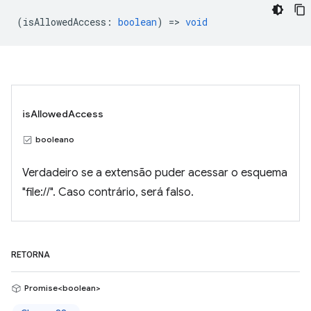
(
isAllowedAccess
:
boolean
) =>
void
isAllowedAccess
booleano
Verdadeiro se a extensão puder acessar o esquema
"file://". Caso contrário, será falso.
RETORNA
Promise<boolean>