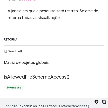
A janela em que a pesquisa será restrita. Se omitido,
retorna todas as visualizações.
RETORNA
Window[]
Matriz de objetos globais
is
Allowed
File
Scheme
Access(
)
Promessa
chrome
.
extension
.
isAllowedFileSchemeAccess
(