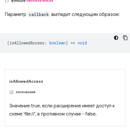
функция
необязательна
Параметр
callback
выглядит следующим образом:
(
isAllowedAccess
:
boolean
) =>
void
isAllowedAccess
логический
Значение true, если расширение имеет доступ к
схеме 'file://', ​​в противном случае - false.