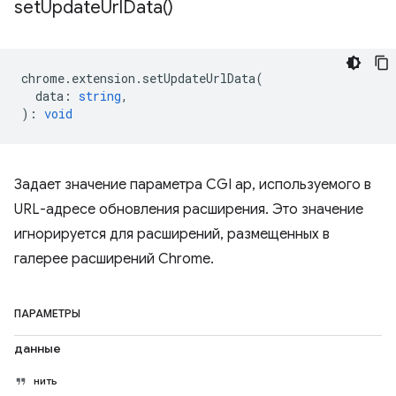
set
Update
Url
Data(
)
chrome
.
extension
.
setUpdateUrlData
(
data
:
string
,
)
:
void
Задает значение параметра CGI ap, используемого в
URL-адресе обновления расширения. Это значение
игнорируется для расширений, размещенных в
галерее расширений Chrome.
ПАРАМЕТРЫ
данные
нить