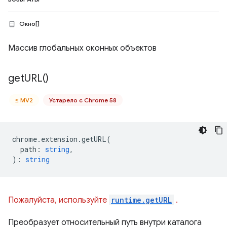
Окно[]
Массив глобальных оконных объектов
get
URL(
)
≤ MV2
Устарело с Chrome 58
chrome
.
extension
.
getURL
(
path
:
string
,
)
:
string
Пожалуйста, используйте
runtime.getURL
.
Преобразует относительный путь внутри каталога