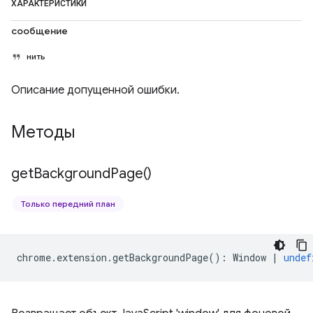
ХАРАКТЕРИСТИКИ
сообщение
нить
Описание допущенной ошибки.
Методы
get
Background
Page(
)
Только передний план
chrome
.
extension
.
getBackgroundPage
()
:
Window
|
undef