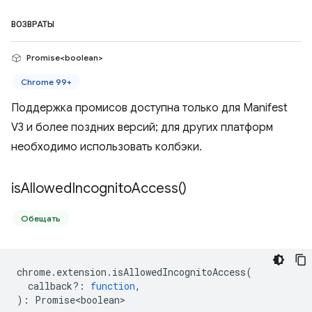
ВОЗВРАТЫ
Promise<boolean>
Chrome 99+
Поддержка промисов доступна только для Manifest
V3 и более поздних версий; для других платформ
необходимо использовать колбэки.
is
Allowed
Incognito
Access(
)
Обещать
chrome
.
extension
.
isAllowedIncognitoAccess
(
callback?
:
function
,
)
:
Promise<boolean>