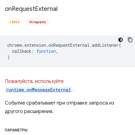
on
Request
External
≤ MV2
Устарело
chrome
.
extension
.
onRequestExternal
.
addListener
(
callback
:
function
,
)
Пожалуйста, используйте
runtime.onMessageExternal
.
Событие срабатывает при отправке запроса из
другого расширения.
ПАРАМЕТРЫ