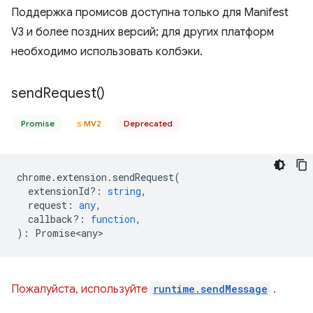
Поддержка промисов доступна только для Manifest
V3 и более поздних версий; для других платформ
необходимо использовать колбэки.
send
Request(
)
Promise
≤ MV2
Deprecated
chrome
.
extension
.
sendRequest
(
extensionId?
:
string
,
request
:
any
,
callback?
:
function
,
)
:
Promise<any>
Пожалуйста, используйте
runtime.sendMessage
.