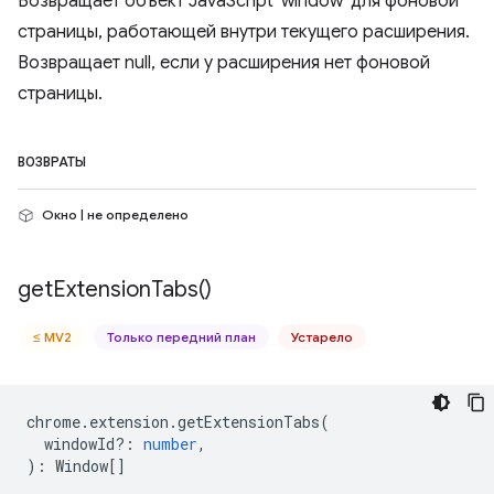
Возвращает объект JavaScript 'window' для фоновой
страницы, работающей внутри текущего расширения.
Возвращает null, если у расширения нет фоновой
страницы.
ВОЗВРАТЫ
Окно | не определено
get
Extension
Tabs(
)
≤ MV2
Только передний план
Устарело
chrome
.
extension
.
getExtensionTabs
(
windowId?
:
number
,
)
:
Window
[]