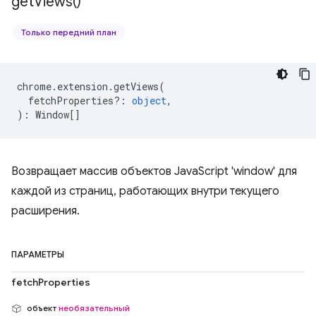
get
Views(
)
Только передний план
chrome
.
extension
.
getViews
(
fetchProperties?
:
object
,
)
:
Window
[]
Возвращает массив объектов JavaScript 'window' для
каждой из страниц, работающих внутри текущего
расширения.
ПАРАМЕТРЫ
fetchProperties
объект
необязательный