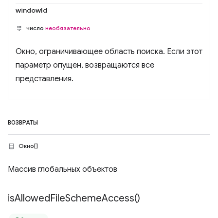
windowId
число
необязательно
Окно, ограничивающее область поиска. Если этот
параметр опущен, возвращаются все
представления.
ВОЗВРАТЫ
Окно[]
Массив глобальных объектов
is
Allowed
File
Scheme
Access(
)