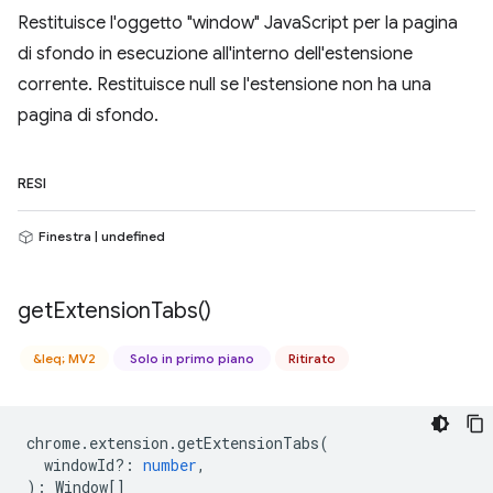
Restituisce l'oggetto "window" JavaScript per la pagina
di sfondo in esecuzione all'interno dell'estensione
corrente. Restituisce null se l'estensione non ha una
pagina di sfondo.
RESI
Finestra | undefined
get
Extension
Tabs(
)
&leq; MV2
Solo in primo piano
Ritirato
chrome
.
extension
.
getExtensionTabs
(
windowId?
:
number
,
)
:
Window
[]