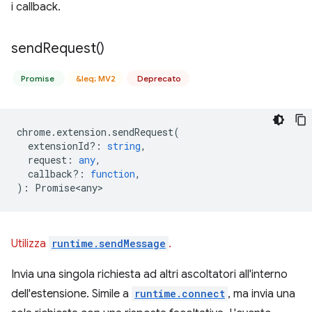
i callback.
send
Request(
)
Promise
&leq; MV2
Deprecato
chrome
.
extension
.
sendRequest
(
extensionId?
:
string
,
request
:
any
,
callback?
:
function
,
)
:
Promise<any>
Utilizza
runtime.sendMessage
.
Invia una singola richiesta ad altri ascoltatori all'interno
dell'estensione. Simile a
runtime.connect
, ma invia una