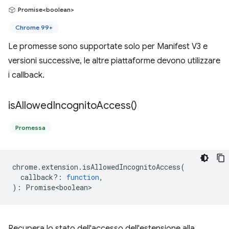
Promise<boolean>
Chrome 99+
Le promesse sono supportate solo per Manifest V3 e
versioni successive, le altre piattaforme devono utilizzare
i callback.
is
Allowed
Incognito
Access(
)
Promessa
chrome
.
extension
.
isAllowedIncognitoAccess
(
callback?
:
function
,
)
:
Promise<boolean>
Recupera lo stato dell'accesso dell'estensione alla