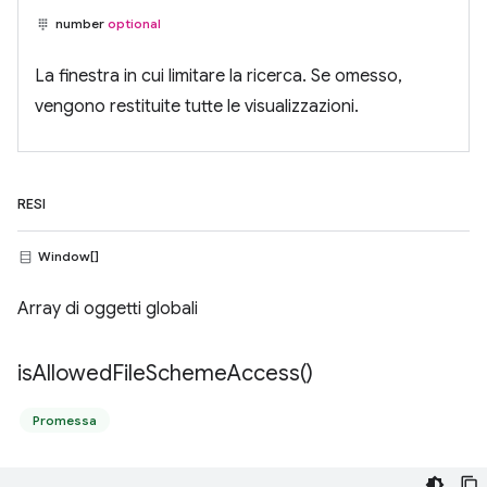
number
optional
La finestra in cui limitare la ricerca. Se omesso,
vengono restituite tutte le visualizzazioni.
RESI
Window[]
Array di oggetti globali
is
Allowed
File
Scheme
Access(
)
Promessa