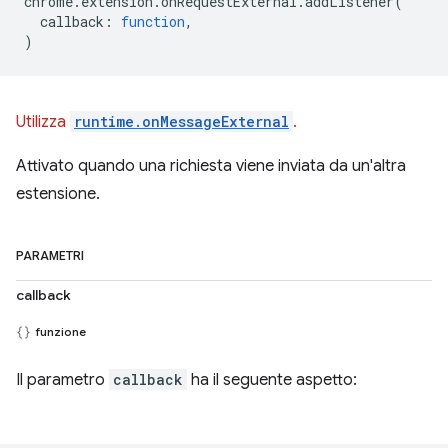
chrome
.
extension
.
onRequestExternal
.
addListener
(
callback
:
function
,
)
Utilizza
runtime.onMessageExternal
.
Attivato quando una richiesta viene inviata da un'altra
estensione.
PARAMETRI
callback
funzione
Il parametro
callback
ha il seguente aspetto: