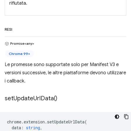
rifiutata.
RESI
Promise<any>
Chrome 99+
Le promesse sono supportate solo per Manifest V3 e
versioni successive, le altre piattaforme devono utilizzare
i callback.
set
Update
Url
Data(
)
chrome
.
extension
.
setUpdateUrlData
(
data
:
string
,