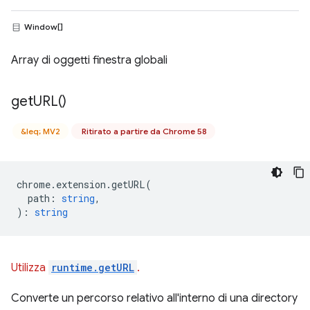
Window[]
Array di oggetti finestra globali
get
URL(
)
&leq; MV2
Ritirato a partire da Chrome 58
chrome
.
extension
.
getURL
(
path
:
string
,
)
:
string
Utilizza
runtime.getURL
.
Converte un percorso relativo all'interno di una directory