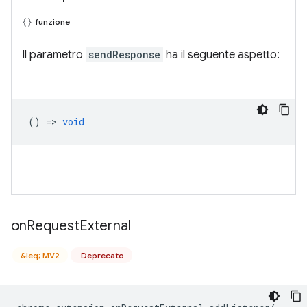
funzione
Il parametro
sendResponse
ha il seguente aspetto:
() =>
void
on
Request
External
&leq; MV2
Deprecato