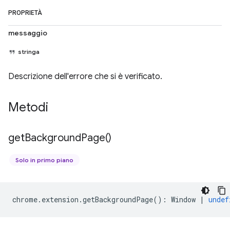
PROPRIETÀ
messaggio
stringa
Descrizione dell'errore che si è verificato.
Metodi
get
Background
Page(
)
Solo in primo piano
chrome
.
extension
.
getBackgroundPage
()
:
Window
|
undef