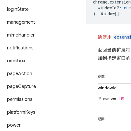
chrome
.
extension
windowId?
:
nu
login
State
)
:
Window
[]
management
mime
Handler
请使用
extens
notifications
返回当前扩展程序
加到指定窗口的
omnibox
page
Action
参数
page
Capture
windowId
number
可选
permissions
platform
Keys
返回
power