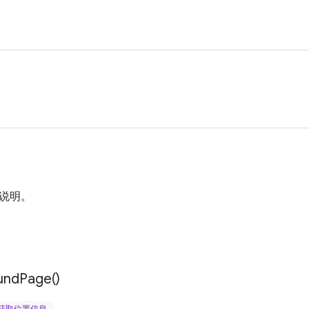
说明。
und
Page(
)
获取位置信息