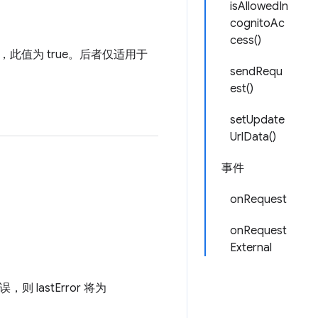
isAllowedIn
cognitoAc
cess()
值为 true。后者仅适用于
sendRequ
est()
setUpdate
UrlData()
事件
onRequest
onRequest
External
lastError 将为