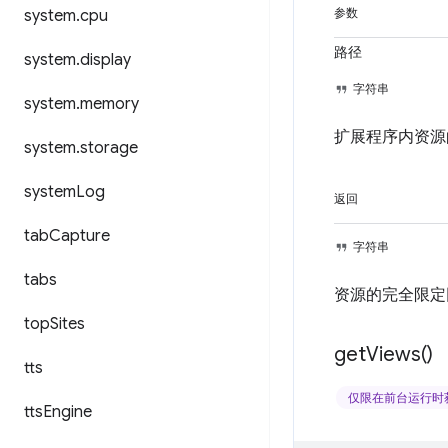
system
.
cpu
参数
路径
system
.
display
字符串
system
.
memory
扩展程序内资源
system
.
storage
system
Log
返回
tab
Capture
字符串
tabs
资源的完全限定
top
Sites
get
Views(
)
tts
仅限在前台运行时
tts
Engine