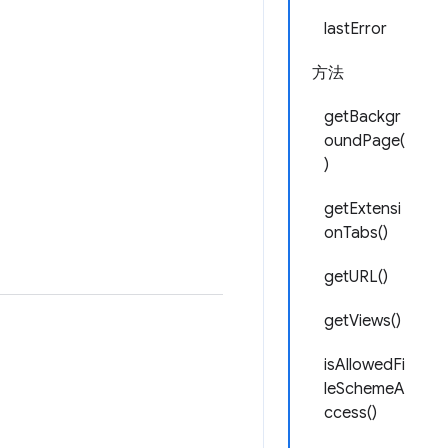
lastError
方法
getBackgr
oundPage(
)
getExtensi
onTabs()
getURL()
getViews()
isAllowedFi
leSchemeA
ccess()