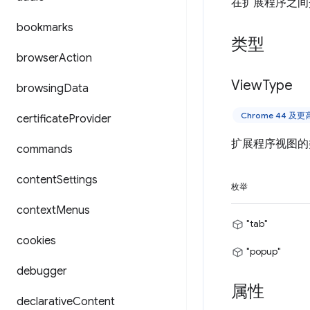
在扩展程序之间
bookmarks
类型
browser
Action
View
Type
browsing
Data
Chrome 44 及
certificate
Provider
扩展程序视图的
commands
content
Settings
枚举
context
Menus
"tab"
cookies
"popup"
debugger
属性
declarative
Content