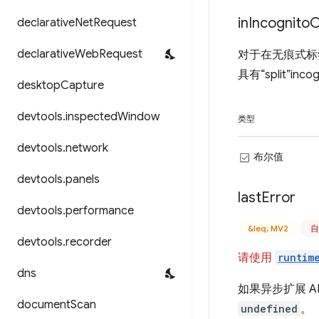
in
Incognito
C
declarative
Net
Request
declarative
Web
Request
对于在无痕式标
具有“split”inc
desktop
Capture
devtools
.
inspected
Window
类型
devtools
.
network
布尔值
devtools
.
panels
last
Error
devtools
.
performance
&leq; MV2
自
devtools
.
recorder
请使用
runtim
dns
如果异步扩展 A
document
Scan
undefined
。