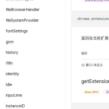
file
Browser
Handler
chrome
.
extension
file
System
Provider
font
Settings
返回在当前扩展程序
gcm
history
返回
i18n
窗口 | 未定义
identity
get
Extensio
idle
&leq; MV2
仅
input
.
ime
instance
ID