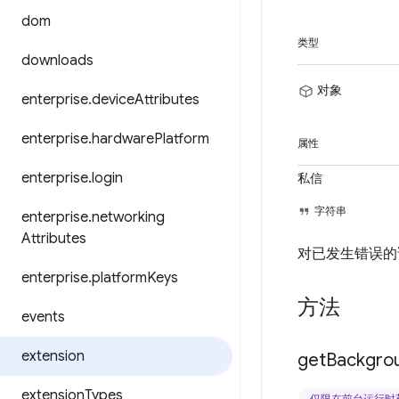
dom
类型
downloads
对象
enterprise
.
device
Attributes
enterprise
.
hardware
Platform
属性
enterprise
.
login
私信
字符串
enterprise
.
networking
Attributes
对已发生错误的
enterprise
.
platform
Keys
方法
events
extension
get
Backgro
extension
Types
仅限在前台运行时