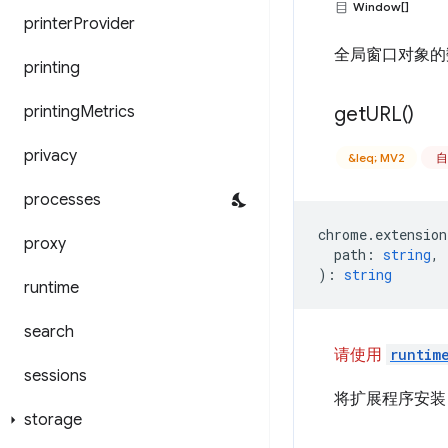
Window[]
printer
Provider
全局窗口对象的
printing
printing
Metrics
get
URL(
)
privacy
&leq; MV2
自
processes
chrome
.
extension
proxy
path
:
string
,
)
:
string
runtime
search
请使用
runtim
sessions
将扩展程序安装
storage