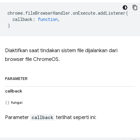
chrome
.
fileBrowserHandler
.
onExecute
.
addListener
(
callback
:
function
,
)
Diaktifkan saat tindakan sistem file dijalankan dari
browser file ChromeOS.
PARAMETER
callback
fungsi
Parameter
callback
terlihat seperti ini: