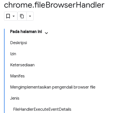
chrome
.
file
Browser
Handler
Pada halaman ini
Deskripsi
Izin
Ketersediaan
Manifes
Mengimplementasikan pengendali browser file
Jenis
FileHandlerExecuteEventDetails