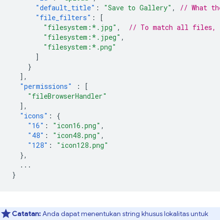
"default_title"
:
"Save to Gallery"
,
// What th
"file_filters"
:
[
"filesystem:*.jpg"
,
// To match all files,
"filesystem:*.jpeg"
,
"filesystem:*.png"
]
}
],
"permissions"
:
[
"fileBrowserHandler"
],
"icons"
:
{
"16"
:
"icon16.png"
,
"48"
:
"icon48.png"
,
"128"
:
"icon128.png"
},
...
}
Catatan:
Anda dapat menentukan string khusus lokalitas untuk