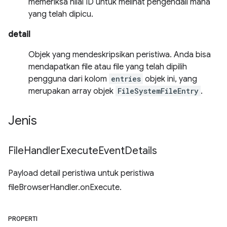
memeriksa nilai ID untuk melihat pengendali mana
yang telah dipicu.
detail
Objek yang mendeskripsikan peristiwa. Anda bisa
mendapatkan file atau file yang telah dipilih
pengguna dari kolom
entries
objek ini, yang
merupakan array objek
FileSystemFileEntry
.
Jenis
File
Handler
Execute
Event
Details
Payload detail peristiwa untuk peristiwa
fileBrowserHandler.onExecute.
PROPERTI