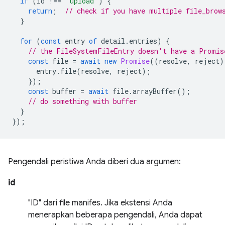
if
(
id
!==
'upload'
)
{
return
;
// check if you have multiple file_brow
}
for
(
const
entry
of
detail
.
entries
)
{
// the FileSystemFileEntry doesn't have a Promis
const
file
=
await
new
Promise
((
resolve
,
reject
)
entry
.
file
(
resolve
,
reject
);
});
const
buffer
=
await
file
.
arrayBuffer
();
// do something with buffer
}
});
Pengendali peristiwa Anda diberi dua argumen:
id
"ID" dari file manifes. Jika ekstensi Anda
menerapkan beberapa pengendali, Anda dapat