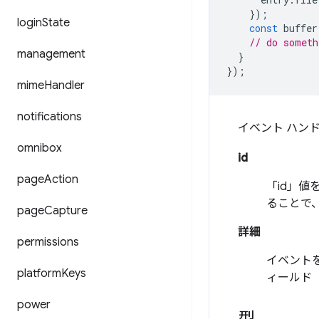
});
login
State
const
buffer
// do someth
management
}
});
mime
Handler
notifications
イベント ハン
omnibox
id
page
Action
「id」
ることで
page
Capture
詳細
permissions
イベント
platform
Keys
ィールド
power