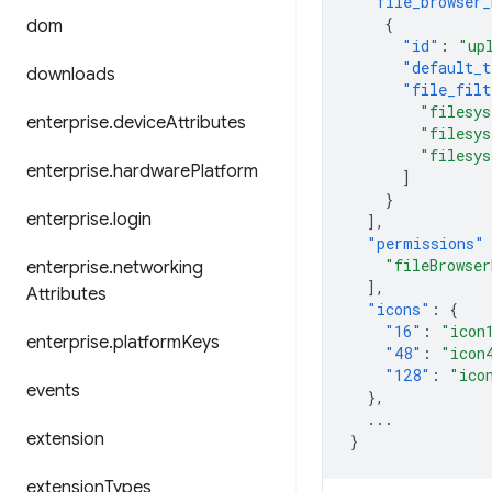
"file_browser_
{
dom
"id"
:
"up
"default_t
downloads
"file_filt
"filesy
enterprise
.
device
Attributes
"filesy
"filesy
enterprise
.
hardware
Platform
]
}
enterprise
.
login
],
"permissions"
"fileBrowser
enterprise
.
networking
],
Attributes
"icons"
:
{
"16"
:
"icon
enterprise
.
platform
Keys
"48"
:
"icon
"128"
:
"ico
events
},
...
extension
}
extension
Types