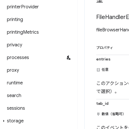
型
printer
Provider
File
Handler
E
printing
fileBrowse
printing
Metrics
privacy
プロパティ
processes
entries
proxy
任意
runtime
このアクション
で選択）。
search
tab_id
sessions
数値（省略可）
storage
このイベントを発