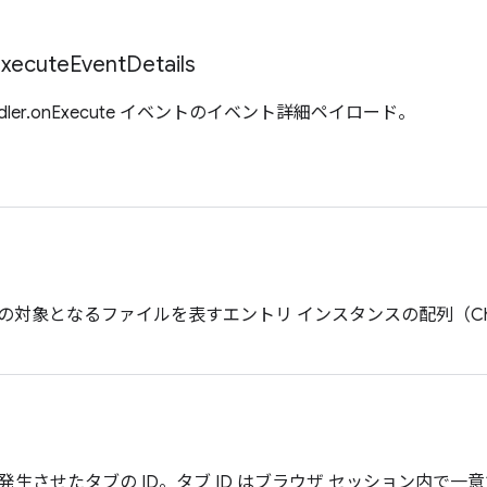
xecute
Event
Details
rHandler.onExecute イベントのイベント詳細ペイロード。
の対象となるファイルを表すエントリ インスタンスの配列（Chr
生させたタブの ID。タブ ID はブラウザ セッション内で一