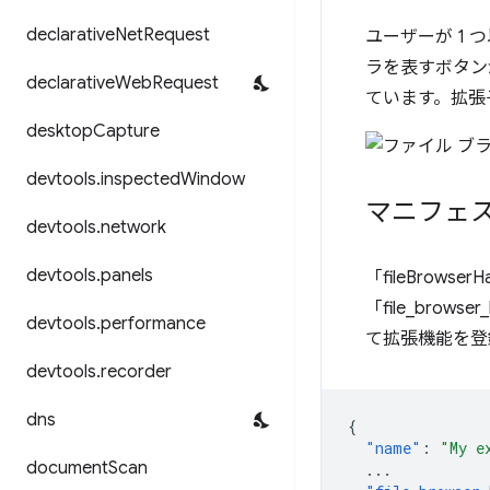
declarative
Net
Request
ユーザーが 1
ラを表すボタン
declarative
Web
Request
ています。拡張
desktop
Capture
devtools
.
inspected
Window
マニフェ
devtools
.
network
devtools
.
panels
「fileBrowser
「file_bro
devtools
.
performance
て拡張機能を登
devtools
.
recorder
dns
{
"name"
:
"My e
document
Scan
...