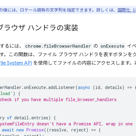
title」の値には、ロケール固有の文字列を指定できます。詳しくは、
国際化（i
ブラウザ ハンドラの実装
使用するには、
chrome.fileBrowserHandler
の
onExecute
イベ
す。この関数は、ファイル ブラウザ ハンドラを表すボタンを
File System API
を使用してファイルの内容にアクセスします。
erHandler
.
onExecute
.
addListener
(
async
(
id
,
details
)
=
>
pload'
)
{
check if you have multiple file_browser_handlers
ry
of
detail
.
entries
)
{
ystemFileEntry doesn't have a Promise API, wrap in one
await
new
Promise
((
resolve
,
reject
)
=
>
{
(
resolve
,
reject
);