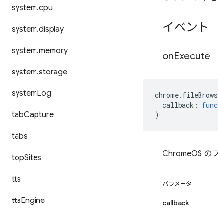
system
.
cpu
イベント
system
.
display
system
.
memory
on
Execute
system
.
storage
system
Log
chrome
.
fileBrows
callback
:
func
tab
Capture
)
tabs
ChromeOS
top
Sites
tts
パラメータ
tts
Engine
callback