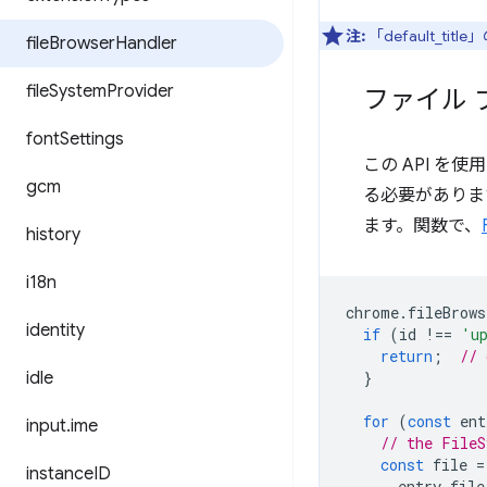
注:
「default_
file
Browser
Handler
file
System
Provider
ファイル 
font
Settings
この API を
gcm
る必要がありま
ます。関数で、
history
i18n
chrome
.
fileBrows
identity
if
(
id
!==
'u
return
;
// 
idle
}
for
(
const
ent
input
.
ime
// the FileS
const
file
=
instance
ID
entry
.
file