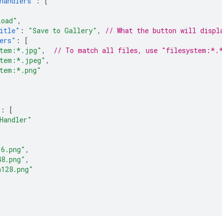
handlers"
:
[
load"
,
itle"
:
"Save to Gallery"
,
// What the button will displ
ers"
:
[
stem:*.jpg"
,
// To match all files, use "filesystem:*.
stem:*.jpeg"
,
stem:*.png"
:
[
Handler"
16.png"
,
48.png"
,
n128.png"