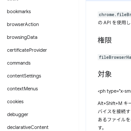
bookmarks
chrome.fileB
の API を
browser
Action
browsing
Data
権限
certificate
Provider
fileBrowserH
commands
対象
content
Settings
context
Menus
<ph type="x-sma
cookies
Alt+Shif
バイスを接続す
debugger
あるファイルを
declarative
Content
す。