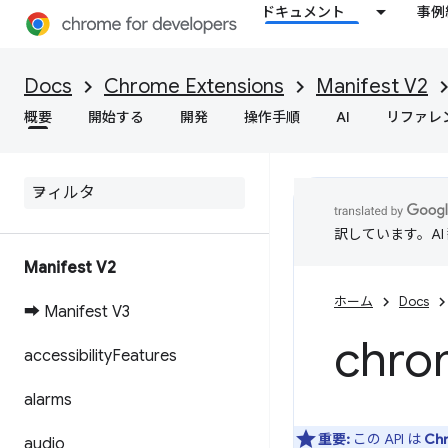
ドキュメント
事例
Docs
Chrome Extensions
Manifest V2
概要
開始する
開発
操作手順
AI
リファレ
訳しています。A
Manifest V2
ホーム
Docs
➡ Manifest V3
chro
accessibility
Features
alarms
重要:
この API は
Ch
audio