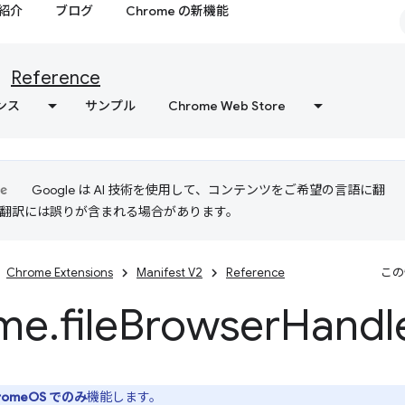
紹介
ブログ
Chrome の新機能
Reference
ンス
サンプル
Chrome Web Store
Google は AI 技術を使用して、コンテンツをご希望の言語に翻
I 翻訳には誤りが含まれる場合があります。
Chrome Extensions
Manifest V2
Reference
この
me
.
file
Browser
Handl
romeOS でのみ
機能します。