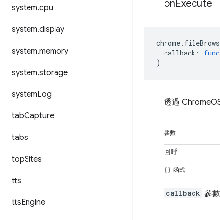
on
Execute
system
.
cpu
system
.
display
chrome
.
fileBrows
system
.
memory
callback
:
func
)
system
.
storage
system
Log
透過 Chrom
tab
Capture
參數
tabs
回呼
top
Sites
函式
tts
callback
參數
tts
Engine