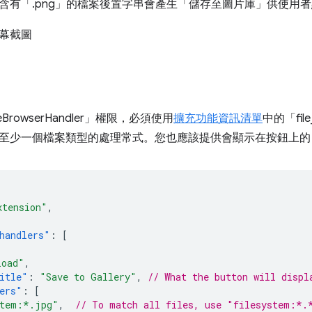
含有「.png」的檔案後置字串會產生「儲存至圖片庫」供使用
BrowserHandler」權限，必須使用
擴充功能資訊清單
中的「file
至少一個檔案類型的處理常式。您也應該提供會顯示在按鈕上的 16
xtension"
,
handlers"
:
[
load"
,
itle"
:
"Save to Gallery"
,
// What the button will displ
ers"
:
[
stem:*.jpg"
,
// To match all files, use "filesystem:*.