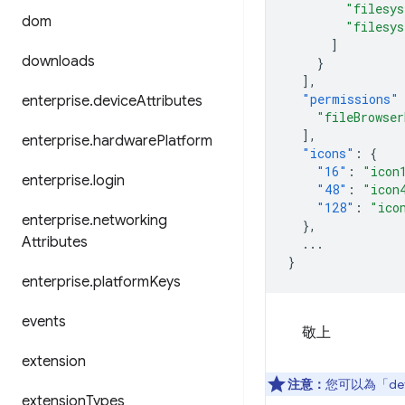
"filesy
dom
"filesy
]
downloads
}
],
"permissions"
enterprise
.
device
Attributes
"fileBrowser
],
enterprise
.
hardware
Platform
"icons"
:
{
"16"
:
"icon
enterprise
.
login
"48"
:
"icon
"128"
:
"ico
enterprise
.
networking
},
Attributes
...
}
enterprise
.
platform
Keys
events
敬上
extension
注意：
您可以為「de
extension
Types