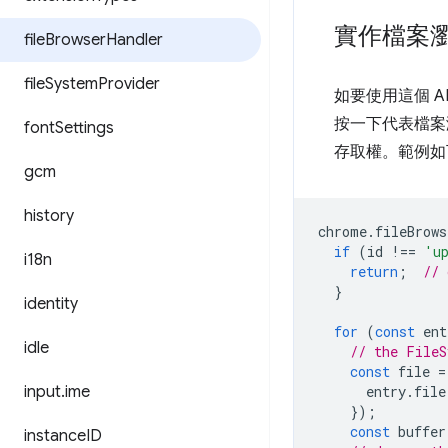
實作檔案
file
Browser
Handler
file
System
Provider
如要使用這個 
按一下代表檔案
font
Settings
存取權。範例如
gcm
history
chrome
.
fileBrows
if
(
id
!==
'u
i18n
return
;
// 
}
identity
for
(
const
ent
idle
// the FileS
const
file
=
input
.
ime
entry
.
file
});
const
buffer
instance
ID