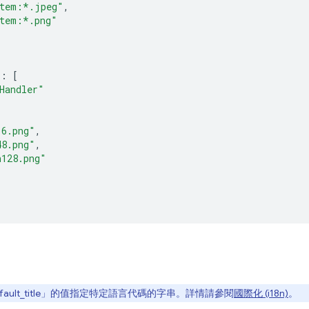
stem:*.jpeg"
,
stem:*.png"
:
[
Handler"
16.png"
,
48.png"
,
n128.png"
fault_title」的值指定特定語言代碼的字串。詳情請參閱
國際化 (i18n)
。