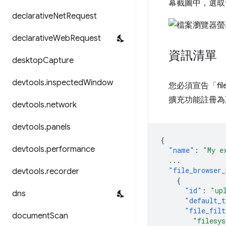
幕截圖中，選取
declarative
Net
Request
declarative
Web
Request
資訊清單
desktop
Capture
devtools
.
inspected
Window
您必須宣告「file
擴充功能註冊為
devtools
.
network
devtools
.
panels
{
devtools
.
performance
"name"
:
"My e
...
"file_browser_
devtools
.
recorder
{
"id"
:
"up
dns
"default_t
"file_filt
document
Scan
"filesy