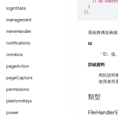
// do someth
}
login
State
});
management
mime
Handler
系統將傳送兩個
notifications
id
「ID」值
omnibox
詳細資料
page
Action
用於說明
page
Capture
使用者所
permissions
類型
platform
Keys
File
Handler
E
power