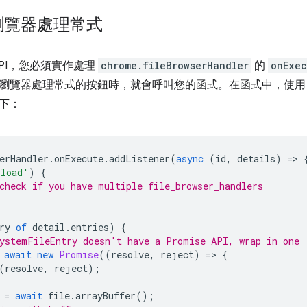
瀏覽器處理常式
API，您必須實作處理
chrome.fileBrowserHandler
的
onExec
瀏覽器處理常式的按鈕時，就會呼叫您的函式。在函式中，使
下：
erHandler
.
onExecute
.
addListener
(
async
(
id
,
details
)
=
>
pload'
)
{
check if you have multiple file_browser_handlers
ry
of
detail
.
entries
)
{
ystemFileEntry doesn't have a Promise API, wrap in one
await
new
Promise
((
resolve
,
reject
)
=
>
{
(
resolve
,
reject
);
=
await
file
.
arrayBuffer
();