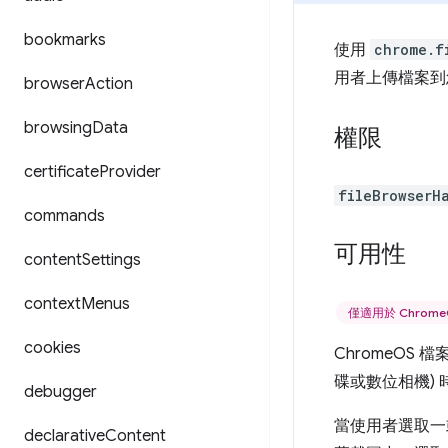
bookmarks
使用
chrome.f
用者上傳檔案到
browser
Action
browsing
Data
權限
certificate
Provider
fileBrowserH
commands
可用性
content
Settings
context
Menus
僅適用於 Chrom
cookies
ChromeOS 
碟或數位相機)
debugger
當使用者選取一
declarative
Content