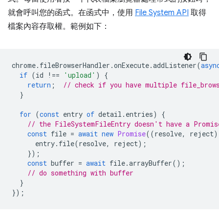
就會呼叫您的函式。在函式中，使用
File System API
取得
檔案內容存取權。範例如下：
chrome
.
fileBrowserHandler
.
onExecute
.
addListener
(
asyn
if
(
id
!==
'upload'
)
{
return
;
// check if you have multiple file_brow
}
for
(
const
entry
of
detail
.
entries
)
{
// the FileSystemFileEntry doesn't have a Promis
const
file
=
await
new
Promise
((
resolve
,
reject
)
entry
.
file
(
resolve
,
reject
);
});
const
buffer
=
await
file
.
arrayBuffer
();
// do something with buffer
}
});