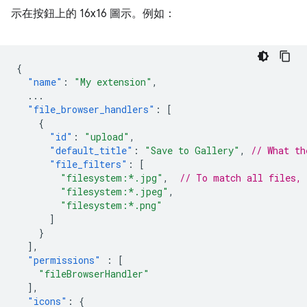
示在按鈕上的 16x16 圖示。例如：
{
"name"
:
"My extension"
,
...
"file_browser_handlers"
:
[
{
"id"
:
"upload"
,
"default_title"
:
"Save to Gallery"
,
// What th
"file_filters"
:
[
"filesystem:*.jpg"
,
// To match all files,
"filesystem:*.jpeg"
,
"filesystem:*.png"
]
}
],
"permissions"
:
[
"fileBrowserHandler"
],
"icons"
:
{