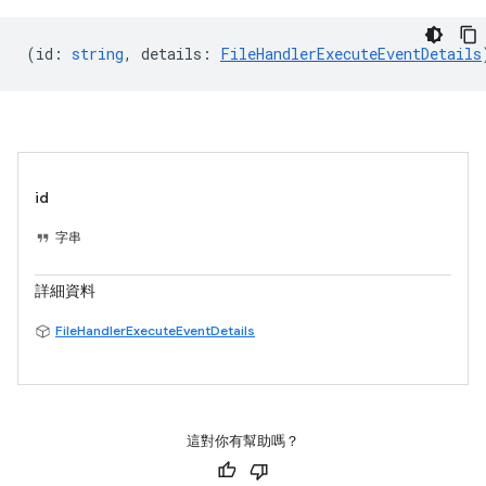
(
id
:
string
,
details
:
FileHandlerExecuteEventDetails
id
字串
詳細資料
FileHandlerExecuteEventDetails
這對你有幫助嗎？