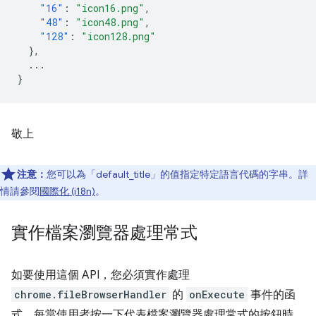
"16"
:
"icon16.png"
,
"48"
:
"icon48.png"
,
"128"
:
"icon128.png"
},
...
}
敬上
注意：
您可以為「default_title」的值指定特定語言代碼的字串。詳
情請參閱
國際化 (i18n)
。
實作檔案瀏覽器處理常式
如要使用這個 API，您必須實作處理
chrome.fileBrowserHandler
的
onExecute
事件的函
式。每當使用者按一下代表檔案瀏覽器處理常式的按鈕時，