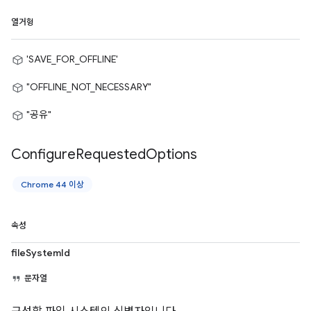
열거형
'SAVE_FOR_OFFLINE'
"OFFLINE_NOT_NECESSARY"
"공유"
Configure
Requested
Options
Chrome 44 이상
속성
fileSystemId
문자열