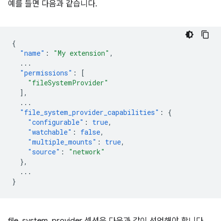
예를 들면 다음과 같습니다.
{
"name"
:
"My extension"
,
...
"permissions"
:
[
"fileSystemProvider"
],
...
"file_system_provider_capabilities"
:
{
"configurable"
:
true
,
"watchable"
:
false
,
"multiple_mounts"
:
true
,
"source"
:
"network"
},
...
}