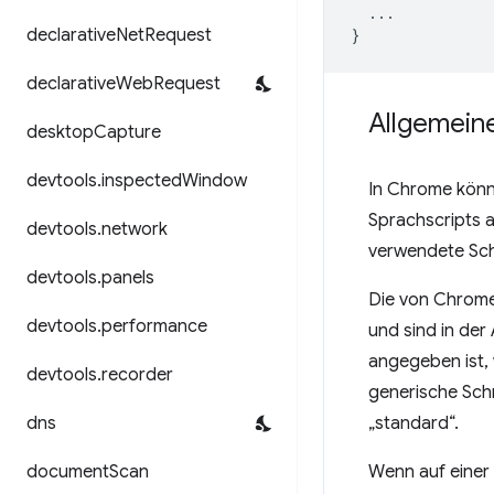
...
declarative
Net
Request
}
declarative
Web
Request
Allgemeine
desktop
Capture
devtools
.
inspected
Window
In Chrome könne
Sprachscripts a
devtools
.
network
verwendete Schr
devtools
.
panels
Die von Chrome 
devtools
.
performance
und sind in der
angegeben ist,
devtools
.
recorder
generische Schr
dns
„standard“.
document
Scan
Wenn auf einer 