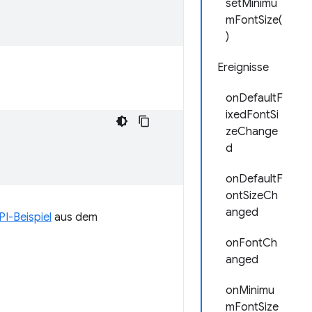
setMinimu
mFontSize(
)
Ereignisse
onDefaultF
ixedFontSi
zeChange
d
onDefaultF
ontSizeCh
anged
PI-Beispiel
aus dem
onFontCh
anged
onMinimu
mFontSize