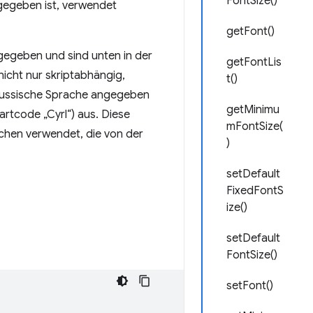
FontSize()
gegeben ist, verwendet
getFont()
gegeben und sind unten in der
getFontLis
icht nur skriptabhängig,
t()
 russische Sprache angegeben
getMinimu
tartcode „Cyrl“) aus. Diese
mFontSize(
eichen verwendet, die von der
)
setDefault
FixedFontS
ize()
setDefault
FontSize()
setFont()