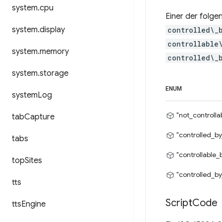
system
.
cpu
Einer der folg
system
.
display
controlled\_
controllable
system
.
memory
controlled\_
system
.
storage
ENUM
system
Log
"not_controlla
tab
Capture
"controlled_by
tabs
"controllable_
top
Sites
"controlled_by
tts
Script
Code
tts
Engine