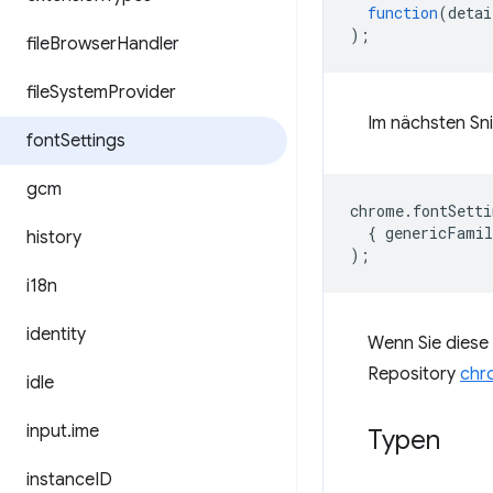
function
(
detai
);
file
Browser
Handler
file
System
Provider
Im nächsten Sni
font
Settings
gcm
chrome
.
fontSetti
{
genericFamil
history
);
i18n
identity
Wenn Sie diese 
Repository
chr
idle
input
.
ime
Typen
instance
ID