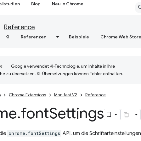
allstudien
Blog
Neu in Chrome
Reference
KI
Referenzen
Beispiele
Chrome Web Stor
Google verwendet KI-Technologie, um Inhalte in Ihre
he zu übersetzen. KI-Übersetzungen können Fehler enthalten.
s
Chrome Extensions
Manifest V2
Reference
me
.
font
Settings
die
chrome.fontSettings
API, um die Schriftarteinstellung