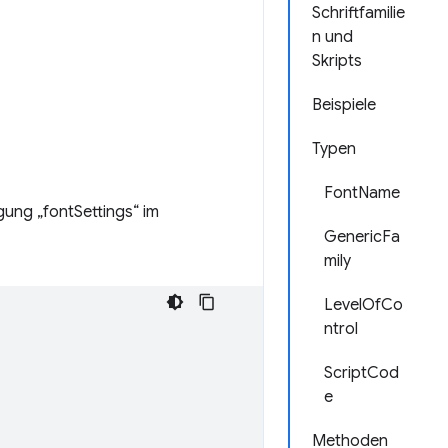
Schriftfamilie
n und
Skripts
Beispiele
Typen
FontName
ung „fontSettings“ im
GenericFa
mily
LevelOfCo
ntrol
ScriptCod
e
Methoden