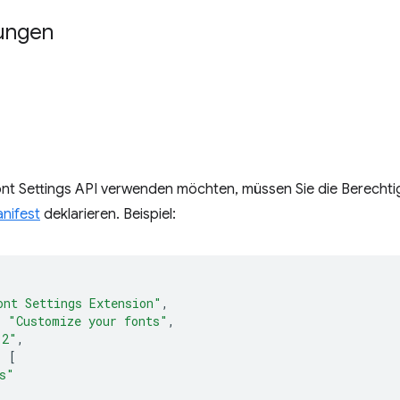
ungen
nt Settings API verwenden möchten, müssen Sie die Berechtig
nifest
deklarieren. Beispiel:
ont Settings Extension"
,
:
"Customize your fonts"
,
.2"
,
:
[
s"