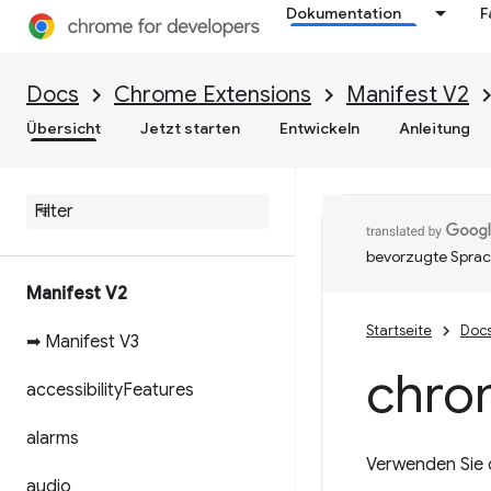
Dokumentation
F
Docs
Chrome Extensions
Manifest V2
Übersicht
Jetzt starten
Entwickeln
Anleitung
bevorzugte Sprac
Manifest V2
Startseite
Doc
➡ Manifest V3
chro
accessibility
Features
alarms
Verwenden Sie 
audio