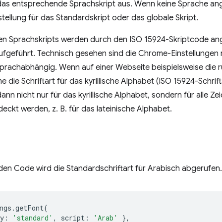
r das entsprechende Sprachskript aus. Wenn keine Sprache an
tellung für das Standardskript oder das globale Skript.
ten Sprachskripts werden durch den ISO 15924-Skriptcode an
fgeführt. Technisch gesehen sind die Chrome-Einstellungen n
prachabhängig. Wenn auf einer Webseite beispielsweise die
e die Schriftart für das kyrillische Alphabet (ISO 15924-Schrif
dann nicht nur für das kyrillische Alphabet, sondern für alle Z
deckt werden, z. B. für das lateinische Alphabet.
en Code wird die Standardschriftart für Arabisch abgerufen.
ngs
.
getFont
(
y
:
'standard'
,
script
:
'Arab'
},