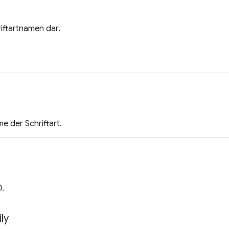
riftartnamen dar.
 der Schriftart.
D.
ly