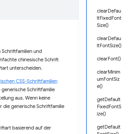
clearDefau
ltFixedFont
Size()
clearDefau
ltFontSize()
Schriftfamilien und
clearFont()
nfachte chinesische Schrift
ftart unterscheiden.
clearMinim
umFontSiz
ischen CSS-Schriftfamilien
e()
generische Schriftfamilie
tellung aus. Wenn keine
getDefault
 die generische Schriftfamilie
FixedFontS
ize()
getDefault
ftart basierend auf der