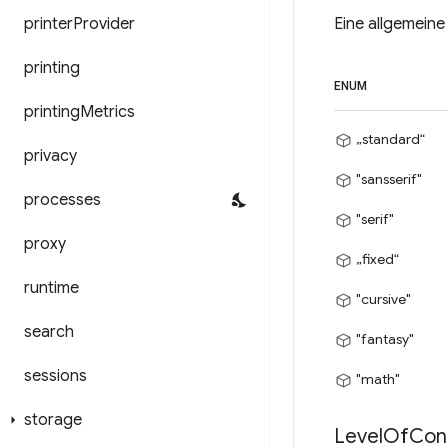
printer
Provider
Eine allgemeine 
printing
ENUM
printing
Metrics
„standard“
privacy
"sansserif"
processes
"serif"
proxy
„fixed“
runtime
"cursive"
search
"fantasy"
sessions
"math"
storage
Level
Of
Con