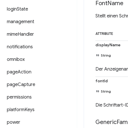
Font
Name
login
State
Stellt einen Sch
management
mime
Handler
ATTRIBUTE
displayName
notifications
String
omnibox
Der Anzeigename
page
Action
fontId
page
Capture
String
permissions
Die Schriftart-I
platform
Keys
Generic
Fami
power