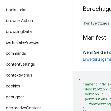
Berechtig
bookmarks
browser
Action
fontSettings
browsing
Data
Manifest
certificate
Provider
Wenn Sie die Fo
commands
Erweiterungsma
content
Settings
context
Menus
{
"name"
:
"My F
cookies
"description"
"version"
:
"0
debugger
"permissions"
"fontSetting
declarative
Content
],