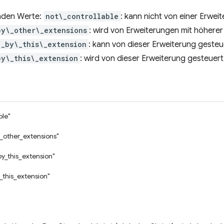
enden Werte:
not\_controllable
: kann nicht von einer Erwe
by\_other\_extensions
: wird von Erweiterungen mit höherer 
\_by\_this\_extension
: kann von dieser Erweiterung geste
by\_this\_extension
: wird von dieser Erweiterung gesteuert
ble"
_other_extensions"
by_this_extension"
_this_extension"