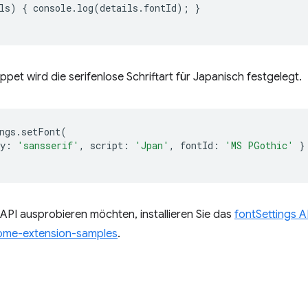
ls
)
{
console
.
log
(
details
.
fontId
);
}
ppet wird die serifenlose Schriftart für Japanisch festgelegt.
ngs
.
setFont
(
y
:
'sansserif'
,
script
:
'Jpan'
,
fontId
:
'MS PGothic'
}
API ausprobieren möchten, installieren Sie das
fontSettings A
ome-extension-samples
.