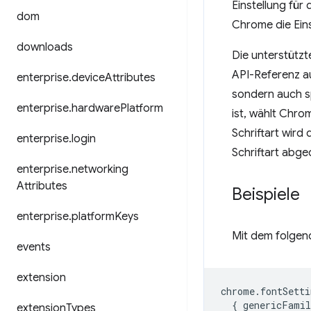
Einstellung fü
dom
Chrome die Eins
downloads
Die unterstütz
API-Referenz au
enterprise
.
device
Attributes
sondern auch s
enterprise
.
hardware
Platform
ist, wählt Chrom
Schriftart wird 
enterprise
.
login
Schriftart abge
enterprise
.
networking
Attributes
Beispiele
enterprise
.
platform
Keys
Mit dem folgend
events
extension
chrome
.
fontSetti
{
genericFamil
extension
Types