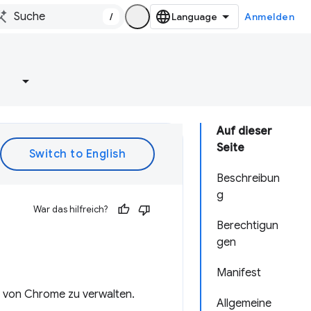
/
Anmelden
e
Auf dieser
Seite
Beschreibun
g
War das hilfreich?
Berechtigun
gen
Manifest
en von Chrome zu verwalten.
Allgemeine