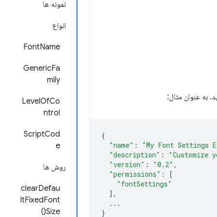
نمونه ها
انواع
FontName
GenericFa
mily
د. به عنوان مثال:
LevelOfCo
ntrol
ScriptCod
{
"name"
:
"My Font Settings E
e
"description"
:
"Customize y
"version"
:
"0.2"
,
روش ها
"permissions"
:
[
"fontSettings"
clearDefau
],
ltFixedFont
...
Size()
}