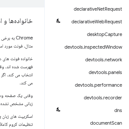
declarative
Net
Request
خانواده‌ها و
declarative
Web
Request
desktop
Capture
Chrome به 
مثال، فونت مورد استفاده برای sans-serif چینی ساده شده ممکن است با فونت ا
devtools
.
inspected
Window
خانواده فونت های عمومی 
devtools
.
network
devtools
.
panels
می کند.
devtools
.
performance
devtools
.
recorder
زبانی مشخص نشده باشد، Chrome از این تنظیم برای اسکریپت پیش‌فرض یا 
dns
document
Scan
تنظیمات کروم کاملاً