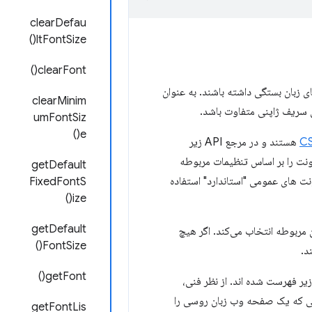
clearDefau
ltFontSize()
clearFont()
ای زبان بستگی داشته باشند. به عنوان
clearMinim
umFontSiz
e()
هستند و در مرجع API زیر
ده اند. وقتی یک صفحه وب یک خانواده فونت عمومی را مشخص می کند، Chrome فونت را بر اساس تنظیمات مربوطه
getDefault
اشد، Chrome از تنظیم برای خانواده فونت های عمومی "استاندارد" استفاده
FixedFontS
ize()
getDefault
نظیمات اسکریپت زبان مربوطه انتخاب می‌کند. اگر هیچ
FontSize()
getFont()
ریپت های زبان پشتیبانی شده توسط کد اسکریپت ISO 15924 مشخص شده و در مرجع API زیر فهرست شده اند. از نظر فنی،
مانی که یک صفحه وب زبان روسی را
getFontLis