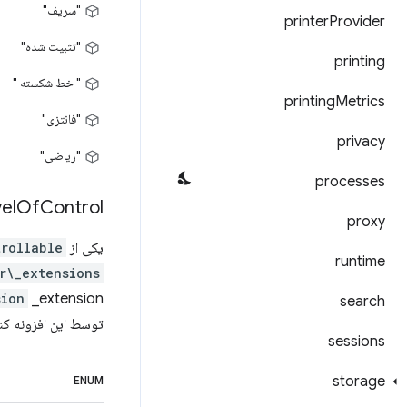
"سریف"
printer
Provider
"تثبیت شده"
printing
" خط شکسته "
printing
Metrics
"فانتزی"
privacy
"ریاضی"
processes
el
Of
Control
proxy
یکی از
trollable
runtime
r\_extensions
sion
search
توسط این افزونه کن
sessions
storage
ENUM