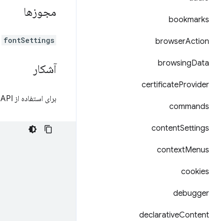
مجوزها
bookmarks
fontSettings
browser
Action
browsing
Data
آشکار
certificate
Provider
برای استفاده از Font Settings API، باید مجوز "fontSettings" را در
commands
content
Settings
context
Menus
cookies
debugger
declarative
Content