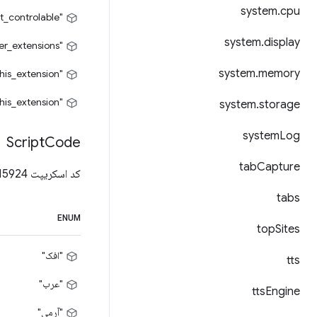
system
.
cpu
"not_controlable"
system
.
display
"controlled_by_other_extensions"
system
.
memory
"controlable_by_this_extension"
"controlled_by_this_extension"
system
.
storage
system
Log
Script
Code
tab
Capture
کد اسکریپت ISO 15924. اسکریپت پیش‌فرض یا سراسری با کد اسکریپت "Zyyy" نشان داده می‌شود.
tabs
ENUM
top
Sites
"افک"
tts
"عرب"
tts
Engine
"آرمی"