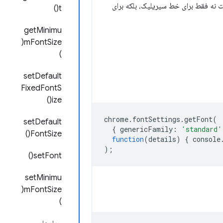
) را انتخاب می‌کند و از این فونت نه فقط برای خط سیریلیک، بلکه برای
t()
getMinimu
mFontSize(
)
setDefault
FixedFontS
ize()
chrome
.
fontSettings
.
getFont
(
setDefault
{
genericFamily
:
'standard'
FontSize()
function
(
details
)
{
console
);
setFont()
setMinimu
mFontSize(
)