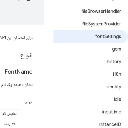
file
Browser
Handler
file
System
Provider
font
Settings
برای امتحان این API،
gcm
انواع
history
Font
Name
i18n
نشان دهنده یک نام 
identity
idle
خواص
input
.
ime
نمایش نام
ID
instance
رشته