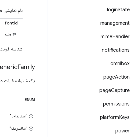
login
State
نام نمایشی ف
fontId
management
رشته
mime
Handler
شناسه فونت
notifications
omnibox
eneric
Family
page
Action
یک خانواده فونت عموم
page
Capture
ENUM
permissions
"استاندارد"
platform
Keys
"سانسریف"
power