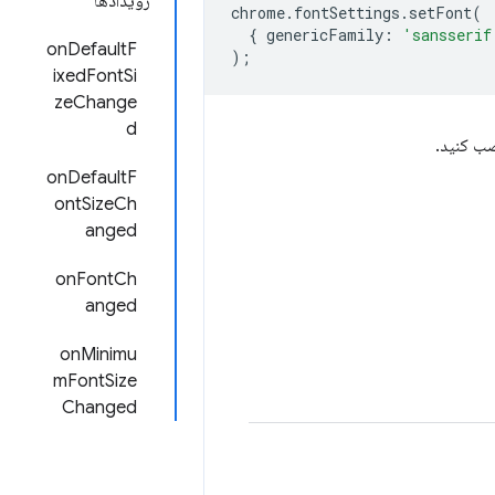
رویدادها
chrome
.
fontSettings
.
setFont
(
{
genericFamily
:
'sansserif
onDefaultF
);
ixedFontSi
zeChange
d
ب کنید.
onDefaultF
ontSizeCh
anged
onFontCh
anged
onMinimu
mFontSize
Changed