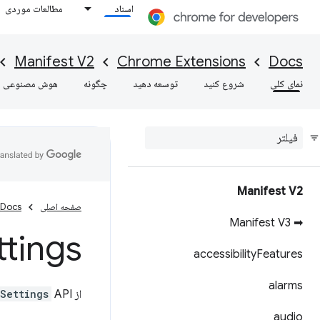
اسناد
مطالعات موردی
Manifest V2
Chrome Extensions
Docs
نمای کلی
شروع کنید
توسعه دهید
چگونه
هوش مصنوعی
Manifest V2
صفحه اصلی
Docs
➡ Manifest V3
ttings
accessibility
Features
alarms
از
API برای مدیریت تنظیمات فونت Chrome استفاده کنید.
Settings
audio