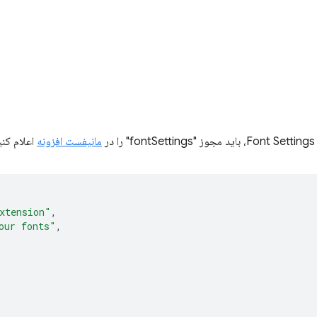
مانیفست افزونه
اعلام کنی
xtension"
,
our fonts"
,