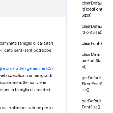
clearDefau
ltFixedFont
Size()
clearDefau
ltFontSize()
rminate famiglie di caratteri
clearFont()
mplificato sans-serif potrebbe
clearMinim
umFontSiz
e()
lie di caratteri generiche CSS
web specifica una famiglia di
getDefault
rrispondente. Se non viene
FixedFontS
 per la famiglia di caratteri
ize()
getDefault
FontSize()
 base all'impostazione per lo