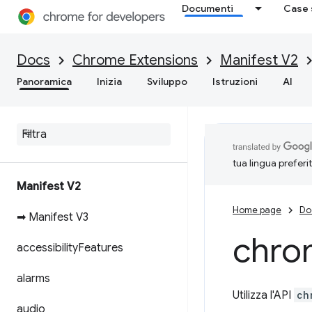
Documenti
Case 
Docs
Chrome Extensions
Manifest V2
Panoramica
Inizia
Sviluppo
Istruzioni
AI
tua lingua preferi
Manifest V2
Home page
Do
➡ Manifest V3
chro
accessibility
Features
alarms
Utilizza l'API
ch
audio