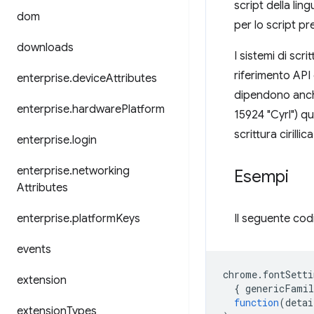
script della li
dom
per lo script pr
downloads
I sistemi di scr
riferimento API
enterprise
.
device
Attributes
dipendono anche 
enterprise
.
hardware
Platform
15924 "Cyrl") q
scrittura cirilli
enterprise
.
login
enterprise
.
networking
Esempi
Attributes
enterprise
.
platform
Keys
Il seguente cod
events
chrome
.
fontSetti
extension
{
genericFamil
function
(
detai
extension
Types