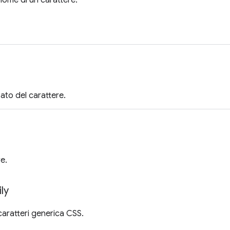
nome di un carattere.
zato del carattere.
re.
ly
caratteri generica CSS.