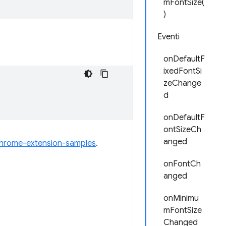
mFontSize(
)
Eventi
onDefaultF
ixedFontSi
zeChange
d
onDefaultF
ontSizeCh
anged
hrome-extension-samples
.
onFontCh
anged
onMinimu
mFontSize
Changed