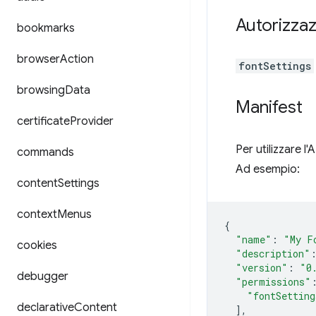
Autorizzaz
bookmarks
browser
Action
fontSettings
browsing
Data
Manifest
certificate
Provider
Per utilizzare l
commands
Ad esempio:
content
Settings
context
Menus
{
"name"
:
"My F
cookies
"description"
"version"
:
"0
debugger
"permissions"
"fontSetting
declarative
Content
],