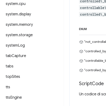
controlled\_
system
.
cpu
controllable
system
.
display
controlled\_
system
.
memory
ENUM
system
.
storage
"not_controlla
system
Log
"controlled_by
tab
Capture
"controllable_
tabs
"controlled_by
top
Sites
Script
Code
tts
Un codice di sc
tts
Engine