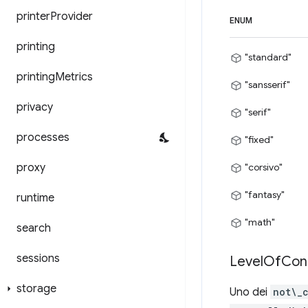
printer
Provider
ENUM
printing
"standard"
printing
Metrics
"sansserif"
privacy
"serif"
processes
"fixed"
proxy
"corsivo"
"fantasy"
runtime
"math"
search
sessions
Level
Of
Con
storage
Uno dei
not\_