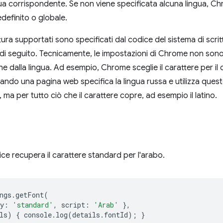
ngua corrispondente. Se non viene specificata alcuna lingua, Ch
edefinito o globale.
ittura supportati sono specificati dal codice del sistema di scri
 di seguito. Tecnicamente, le impostazioni di Chrome non sono
dalla lingua. Ad esempio, Chrome sceglie il carattere per il cir
uando una pagina web specifica la lingua russa e utilizza quest
ca, ma per tutto ciò che il carattere copre, ad esempio il latino.
ice recupera il carattere standard per l'arabo.
ngs
.
getFont
(
y
:
'standard'
,
script
:
'Arab'
},
ls
)
{
console
.
log
(
details
.
fontId
);
}