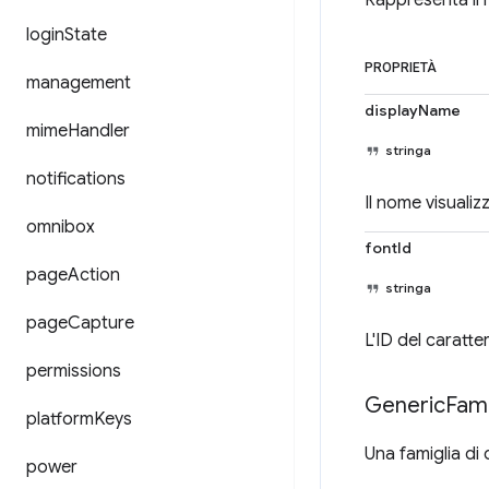
Rappresenta il 
login
State
PROPRIETÀ
management
displayName
mime
Handler
stringa
notifications
Il nome visualiz
omnibox
fontId
page
Action
stringa
page
Capture
L'ID del caratte
permissions
Generic
Fami
platform
Keys
Una famiglia di 
power