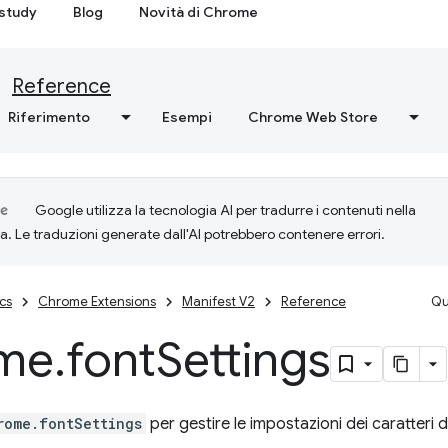
study
Blog
Novità di Chrome
Reference
Riferimento
Esempi
Chrome Web Store
Google utilizza la tecnologia AI per tradurre i contenuti nella
ta. Le traduzioni generate dall'AI potrebbero contenere errori.
cs
Chrome Extensions
Manifest V2
Reference
Qu
me
.
font
Settings
rome.fontSettings
per gestire le impostazioni dei caratteri 