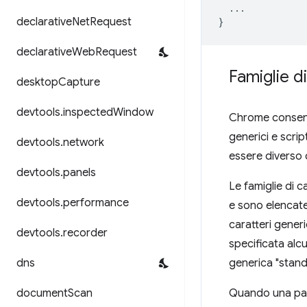
...
declarative
Net
Request
}
declarative
Web
Request
Famiglie di
desktop
Capture
devtools
.
inspected
Window
Chrome consente
generici e scrip
devtools
.
network
essere diverso d
devtools
.
panels
Le famiglie di 
devtools
.
performance
e sono elencate
caratteri gener
devtools
.
recorder
specificata alcu
dns
generica "stand
document
Scan
Quando una pagi