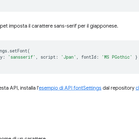
pet imposta il carattere sans-serif per il giapponese.
ngs
.
setFont
(
y
:
'sansserif'
,
script
:
'Jpan'
,
fontId
:
'MS PGothic'
}
ta API, installa l'
esempio di API fontSettings
dal repository
c