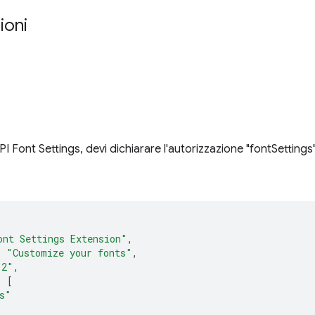
ioni
'API Font Settings, devi dichiarare l'autorizzazione "fontSettings
ont Settings Extension"
,
:
"Customize your fonts"
,
.2"
,
:
[
s"