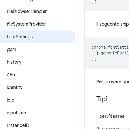
);
file
Browser
Handler
file
System
Provider
Il seguente snip
font
Settings
chrome
.
fontSetti
gcm
{
genericFamil
);
history
i18n
Per provare ques
identity
Tipi
idle
input
.
ime
Font
Name
instance
ID