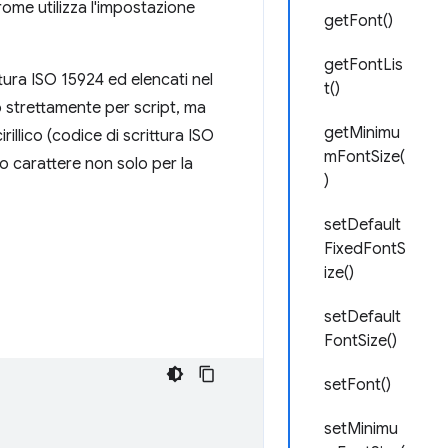
rome utilizza l'impostazione
getFont()
getFontLis
ttura ISO 15924 ed elencati nel
t()
 strettamente per script, ma
getMinimu
illico (codice di scrittura ISO
mFontSize(
o carattere non solo per la
)
setDefault
FixedFontS
ize()
setDefault
FontSize()
setFont()
setMinimu