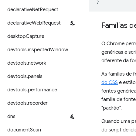
}
declarative
Net
Request
declarative
Web
Request
Famílias d
desktop
Capture
O Chrome permi
devtools
.
inspected
Window
genéricas e scr
diferente da fo
devtools
.
network
As famílias de
devtools
.
panels
do CSS
e estão
devtools
.
performance
fontes genéric
família de font
devtools
.
recorder
"padrão".
dns
Quando uma pág
document
Scan
do script de i