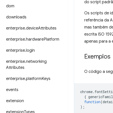
do script padrã
dom
Os scripts de i
downloads
referência da 
mas também dep
enterprise
.
device
Attributes
escrita ISO 159
enterprise
.
hardware
Platform
apenas para a e
enterprise
.
login
Exemplos
enterprise
.
networking
Attributes
O código a seg
enterprise
.
platform
Keys
events
chrome
.
fontSetti
{
genericFamil
extension
function
(
detai
);
extension
Types