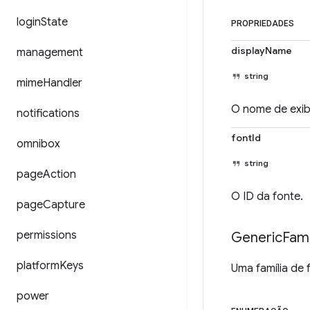
login
State
PROPRIEDADES
displayName
management
string
mime
Handler
O nome de exib
notifications
fontId
omnibox
string
page
Action
O ID da fonte.
page
Capture
permissions
Generic
Fami
platform
Keys
Uma família de 
power