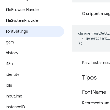
file
Browser
Handler
O snippet a seg
file
System
Provider
font
Settings
chrome
.
fontSetti
{
genericFamil
gcm
);
history
Para testar ess
i18n
identity
Tipos
idle
Font
Name
input
.
ime
Representa um 
instance
ID