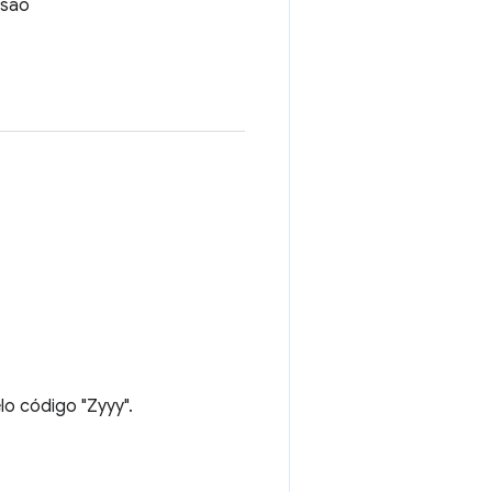
nsão
lo código "Zyyy".