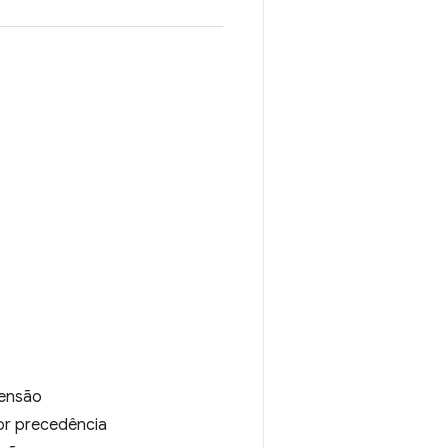
tensão
or precedência