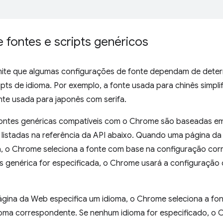
e fontes e scripts genéricos
te que algumas configurações de fonte dependam de determ
ipts de idioma. Por exemplo, a fonte usada para chinês simpli
nte usada para japonês com serifa.
 fontes genéricas compatíveis com o Chrome são baseadas 
 listadas na referência da API abaixo. Quando uma página da
a, o Chrome seleciona a fonte com base na configuração co
es genérica for especificada, o Chrome usará a configuração 
ina da Web especifica um idioma, o Chrome seleciona a fo
dioma correspondente. Se nenhum idioma for especificado, o