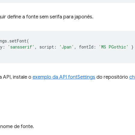
uir define a fonte sem serifa para japonês.
ngs
.
setFont
(
y
:
'sansserif'
,
script
:
'Jpan'
,
fontId
:
'MS PGothic'
}
a API, instale o
exemplo da API fontSettings
do repositório
ch
nome de fonte.