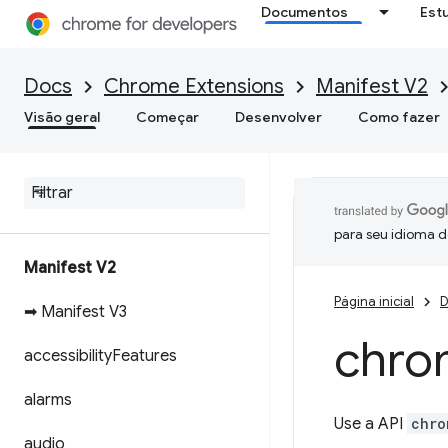
Documentos
Est
Docs
Chrome Extensions
Manifest V2
Visão geral
Começar
Desenvolver
Como fazer
para seu idioma d
Manifest V2
Página inicial
D
➡ Manifest V3
chro
accessibility
Features
alarms
Use a API
chro
audio