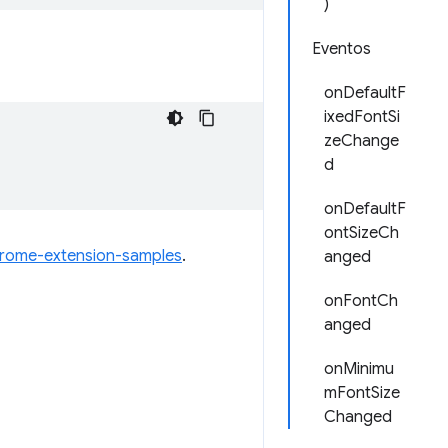
)
Eventos
onDefaultF
ixedFontSi
zeChange
d
onDefaultF
ontSizeCh
rome-extension-samples
.
anged
onFontCh
anged
onMinimu
mFontSize
Changed