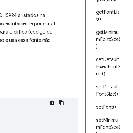
getFontLis
O 15924 e listados na
t()
o estritamente por script,
a o cirílico (código de
getMinimu
mFontSize(
so e usa essa fonte não
)
.
setDefault
FixedFontS
ize()
setDefault
FontSize()
setFont()
setMinimu
mFontSize(