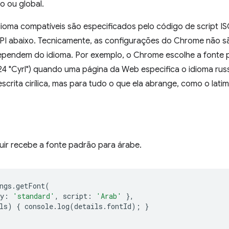
o ou global.
dioma compatíveis são especificados pelo código de script IS
API abaixo. Tecnicamente, as configurações do Chrome não sã
endem do idioma. Por exemplo, o Chrome escolhe a fonte par
24 "Cyrl") quando uma página da Web especifica o idioma rus
scrita cirílica, mas para tudo o que ela abrange, como o latim
uir recebe a fonte padrão para árabe.
ngs
.
getFont
(
y
:
'standard'
,
script
:
'Arab'
},
ls
)
{
console
.
log
(
details
.
fontId
);
}