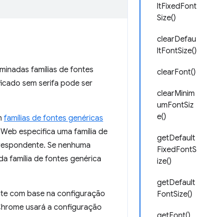
ltFixedFont
Size()
clearDefau
ltFontSize()
inadas famílias de fontes
clearFont()
ficado sem serifa pode ser
clearMinim
umFontSiz
e()
em
famílias de fontes genéricas
 Web especifica uma família de
getDefault
rrespondente. Se nenhuma
FixedFontS
da família de fontes genérica
ize()
getDefault
nte com base na configuração
FontSize()
 Chrome usará a configuração
getFont()