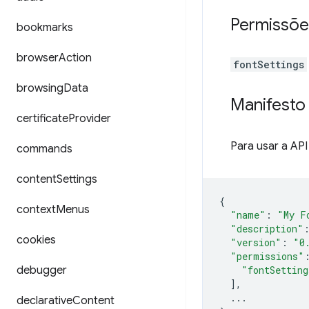
Permissõe
bookmarks
browser
Action
fontSettings
browsing
Data
Manifesto
certificate
Provider
Para usar a API
commands
content
Settings
{
context
Menus
"name"
:
"My F
"description"
cookies
"version"
:
"0
"permissions"
debugger
"fontSetting
],
...
declarative
Content