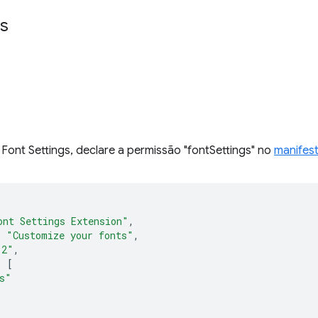
s
 Font Settings, declare a permissão "fontSettings" no
manifes
ont Settings Extension"
,
:
"Customize your fonts"
,
.2"
,
:
[
s"