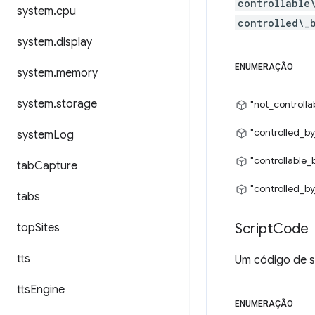
controllable
system
.
cpu
controlled\_
system
.
display
ENUMERAÇÃO
system
.
memory
system
.
storage
"not_controlla
"controlled_by
system
Log
"controllable_
tab
Capture
"controlled_by
tabs
Script
Code
top
Sites
tts
Um código de sc
tts
Engine
ENUMERAÇÃO