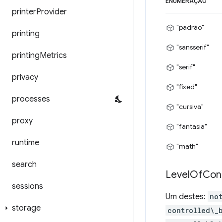
ENUMERAÇÃO
printer
Provider
"padrão"
printing
"sansserif"
printing
Metrics
"serif"
privacy
"fixed"
processes
"cursiva"
proxy
"fantasia"
runtime
"math"
search
Level
Of
Con
sessions
Um destes:
no
storage
controlled\_