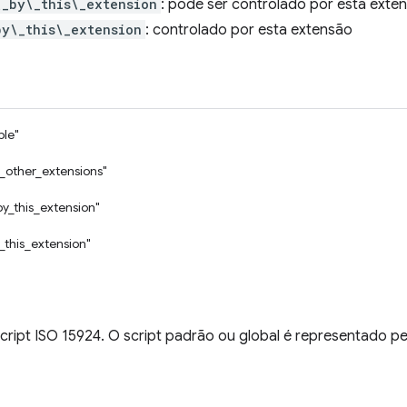
\_by\_this\_extension
: pode ser controlado por esta exte
by\_this\_extension
: controlado por esta extensão
ble"
_other_extensions"
by_this_extension"
_this_extension"
ript ISO 15924. O script padrão ou global é representado pe