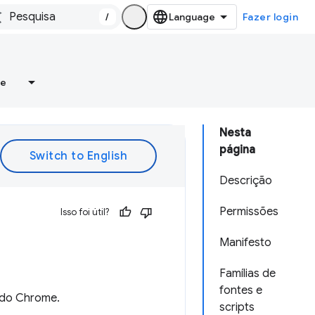
/
Fazer login
re
Nesta
página
Descrição
Permissões
Isso foi útil?
Manifesto
Famílias de
fontes e
 do Chrome.
scripts