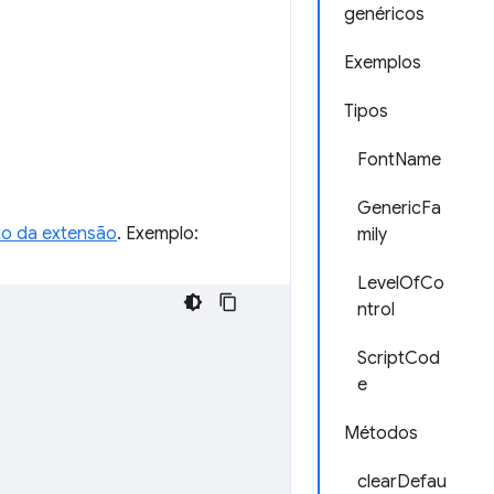
genéricos
Exemplos
Tipos
FontName
GenericFa
to da extensão
. Exemplo:
mily
LevelOfCo
ntrol
ScriptCod
e
Métodos
clearDefau