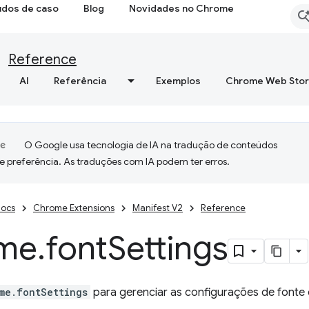
udos de caso
Blog
Novidades no Chrome
Reference
AI
Referência
Exemplos
Chrome Web Sto
O Google usa tecnologia de IA na tradução de conteúdos
e preferência. As traduções com IA podem ter erros.
ocs
Chrome Extensions
Manifest V2
Reference
me
.
font
Settings
me.fontSettings
para gerenciar as configurações de fonte