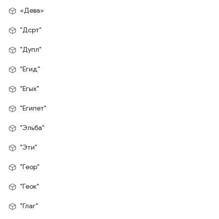
«Дева»
"Дсрт"
"Дупл"
"Егид"
"Егых"
"Египет"
"Эльба"
"Эти"
"Геор"
"Геок"
"Глаг"