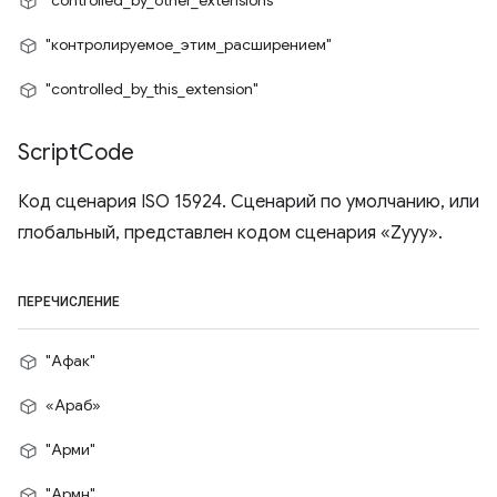
"controlled_by_other_extensions"
"контролируемое_этим_расширением"
"controlled_by_this_extension"
Script
Code
Код сценария ISO 15924. Сценарий по умолчанию, или
глобальный, представлен кодом сценария «Zyyy».
ПЕРЕЧИСЛЕНИЕ
"Афак"
«Араб»
"Арми"
"Армн"