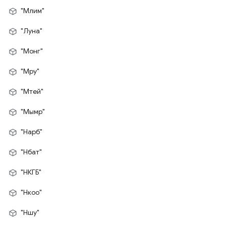
"Млим"
"Луна"
"Монг"
"Мру"
"Мтей"
"Мымр"
"Нарб"
"Нбат"
"НКГБ"
"Нкоо"
"Ншу"