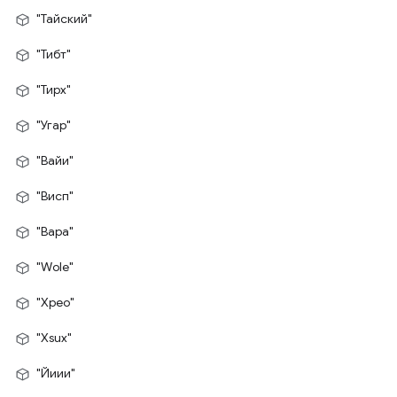
"Тайский"
"Тибт"
"Тирх"
"Угар"
"Вайи"
"Висп"
"Вара"
"Wole"
"Xpeo"
"Xsux"
"Йиии"