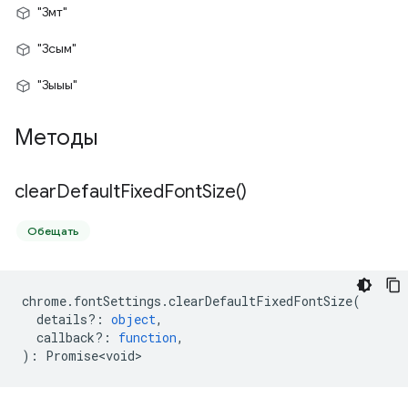
"Змт"
"Зсым"
"Зыыы"
Методы
clear
Default
Fixed
Font
Size(
)
Обещать
chrome
.
fontSettings
.
clearDefaultFixedFontSize
(
details?
:
object
,
callback?
:
function
,
)
:
Promise<void>