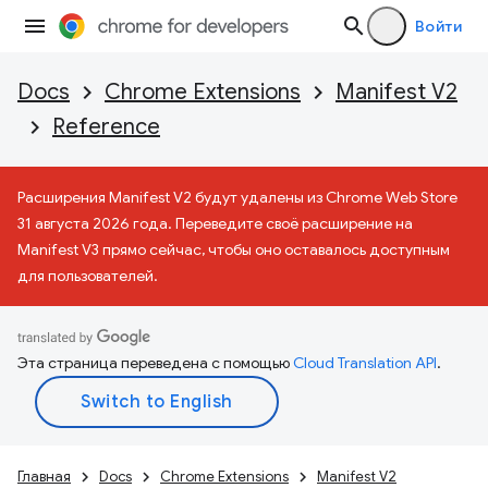
Войти
Docs
Chrome Extensions
Manifest V2
Reference
Расширения Manifest V2 будут удалены из Chrome Web Store
31 августа 2026 года. Переведите своё расширение на
Manifest V3 прямо сейчас, чтобы оно оставалось доступным
для пользователей.
Эта страница переведена с помощью
Cloud Translation API
.
Главная
Docs
Chrome Extensions
Manifest V2