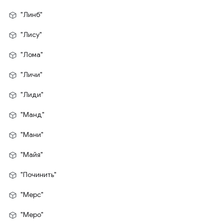
"Линб"
"Лису"
"Лома"
"Личи"
"Лиди"
"Манд"
"Мани"
"Майя"
"Починить"
"Мерс"
"Меро"