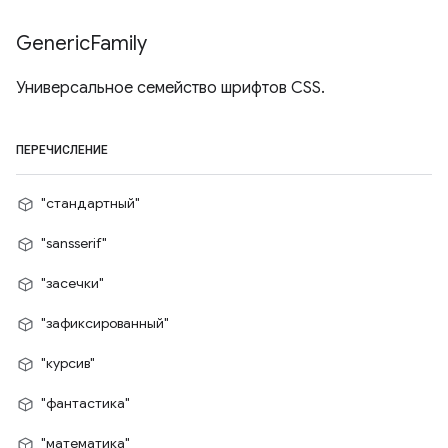
Generic
Family
Универсальное семейство шрифтов CSS.
ПЕРЕЧИСЛЕНИЕ
"стандартный"
"sansserif"
"засечки"
"зафиксированный"
"курсив"
"фантастика"
"математика"