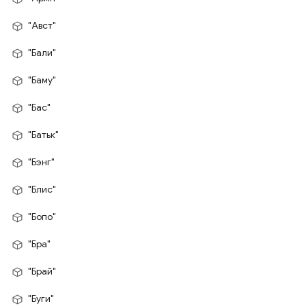
"Авст"
"Бали"
"Баму"
"Бас"
"Батьк"
"Бэнг"
"Блис"
"Бопо"
"Бра"
"Брай"
"Буги"