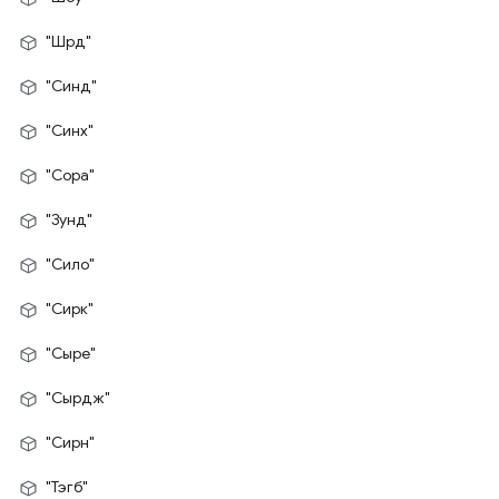
"Шрд"
"Синд"
"Синх"
"Сора"
"Зунд"
"Сило"
"Сирк"
"Сыре"
"Сырдж"
"Сирн"
"Тэгб"