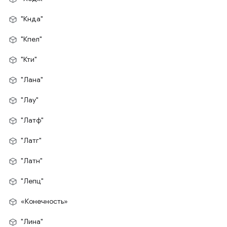
"Кнда"
"Кпел"
"Кти"
"Лана"
"Лау"
"Латф"
"Латг"
"Латн"
"Лепц"
«Конечность»
"Лина"