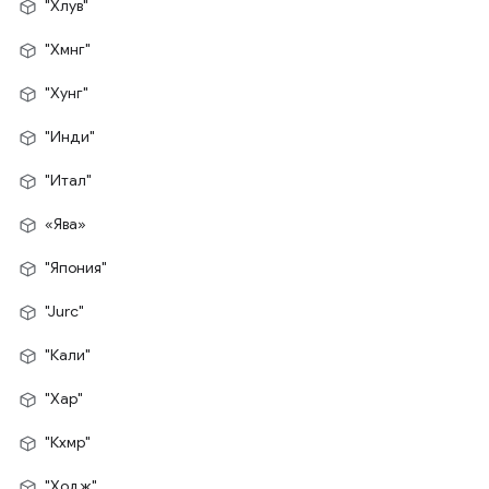
"Хлув"
"Хмнг"
"Хунг"
"Инди"
"Итал"
«Ява»
"Япония"
"Jurc"
"Кали"
"Хар"
"Кхмр"
"Ходж"