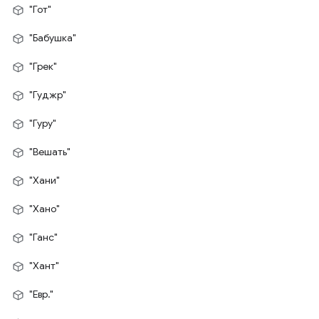
"Гот"
"Бабушка"
"Грек"
"Гуджр"
"Гуру"
"Вешать"
"Хани"
"Хано"
"Ганс"
"Хант"
"Евр."