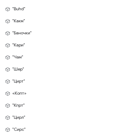
"Buhd"
"Какм"
"Баночки"
"Кари"
"Чам"
"Шер"
"Цирт"
«Копт»
"Кпрт"
"Цирл"
"Сирс"