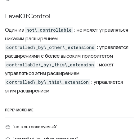
Level
Of
Control
Один из
not\_controllable
: не может управляться
никаким расширением
controlled\_by\_other\_extensions
: управляется
расширениями с более высоким приоритетом
controllable\_by\_this\_extension
: может
управляться этим расширением
controlled\_by\_this\_extension
: управляется
этим расширением
ПЕРЕЧИСЛЕНИЕ
"не_контролируемый"