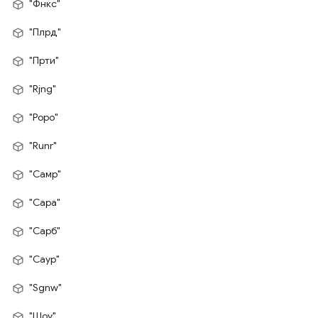
"Фнкс"
"Плрд"
"Прти"
"Rjng"
"Роро"
"Runr"
"Самр"
"Сара"
"Сарб"
"Саур"
"Sgnw"
"Шоу"