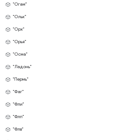
"Огам"
"Ольк"
"Орх"
"Орья"
"Осма"
"Ладонь"
"Пермь"
"Фаг"
"Фли"
"Флп"
"Флв"