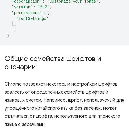
"description"
:
"Customize your fonts"
,
"version"
:
"0.2"
,
"permissions"
:
[
"fontSettings"
],
...
}
Общие семейства шрифтов и
сценарии
Chrome позволяет некоторым настройкам шрифтов
зависеть от определённых семейств шрифтов и
языковых систем. Например, шрифт, используемый для
упрощённого китайского языка без засечек, может
отличаться от шрифта, используемого для японского
языка с засечками.