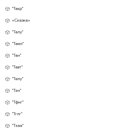
"Такр"
«Сказка»
"Талу"
"Тамл"
"Тан"
"Тавт"
"Телу"
"Тэн"
"Тфнг"
"Тглг"
"Тхаа"