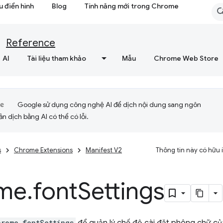
 điển hình
Blog
Tính năng mới trong Chrome
Reference
AI
Tài liệu tham khảo
Mẫu
Chrome Web Store
Google sử dụng công nghệ AI để dịch nội dung sang ngôn
ản dịch bằng AI có thể có lỗi.
s
Chrome Extensions
Manifest V2
Thông tin này có hữu
me
.
font
Settings
hrome.fontSettings