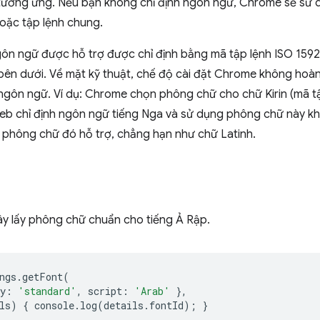
tương ứng. Nếu bạn không chỉ định ngôn ngữ, Chrome sẽ sử d
oặc tập lệnh chung.
ôn ngữ được hỗ trợ được chỉ định bằng mã tập lệnh ISO 15924 v
bên dưới. Về mặt kỹ thuật, chế độ cài đặt Chrome không hoàn
gôn ngữ. Ví dụ: Chrome chọn phông chữ cho chữ Kirin (mã tập
web chỉ định ngôn ngữ tiếng Nga và sử dụng phông chữ này kh
 phông chữ đó hỗ trợ, chẳng hạn như chữ Latinh.
y lấy phông chữ chuẩn cho tiếng Ả Rập.
ngs
.
getFont
(
y
:
'standard'
,
script
:
'Arab'
},
ls
)
{
console
.
log
(
details
.
fontId
);
}