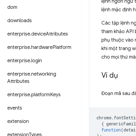
lệnh ngôn ngữ 
dom
lệnh mặc định h
downloads
Các tập lệnh ng
tham khảo API 
enterprise
.
device
Attributes
phụ thuộc vào n
enterprise
.
hardware
Platform
khi một trang 
cho mọi thứ mà
enterprise
.
login
Ví dụ
enterprise
.
networking
Attributes
Đoạn mã sau đâ
enterprise
.
platform
Keys
events
chrome
.
fontSetti
extension
{
genericFamil
function
(
detai
extension
Types
);