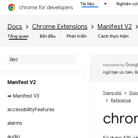
Tài liệu
Nghiên cứu
Docs
Chrome Extensions
Manifest V2
Tổng quan
Bắt đầu
Phát triển
Cách thực hiện
ngữ bạn ưu tiên. B
Manifest V2
Trang chủ
Doc
➡ Manifest V3
Reference
accessibility
Features
chro
alarms
audio
c