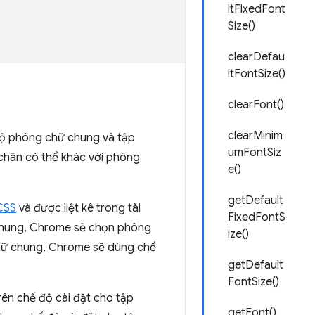
ltFixedFont
Size()
clearDefau
ltFontSize()
clearFont()
clearMinim
ộ phông chữ chung và tập
umFontSiz
chân có thể khác với phông
e()
getDefault
CSS
và được liệt kê trong tài
FixedFontS
 chung, Chrome sẽ chọn phông
ize()
chữ chung, Chrome sẽ dùng chế
getDefault
FontSize()
ên chế độ cài đặt cho tập
getFont()