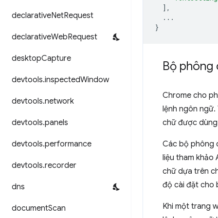
],
declarative
Net
Request
...
}
declarative
Web
Request
desktop
Capture
Bộ phông 
devtools
.
inspected
Window
Chrome cho phé
devtools
.
network
lệnh ngôn ngữ.
devtools
.
panels
chữ được dùng 
devtools
.
performance
Các bộ phông 
liệu tham khảo
devtools
.
recorder
chữ dựa trên c
độ cài đặt cho
dns
Khi một trang 
document
Scan