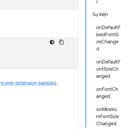
)
Sự kiện
onDefaultF
ixedFontSi
zeChange
d
onDefaultF
ontSizeCh
anged
hrome-extension-samples
.
onFontCh
anged
onMinimu
mFontSize
Changed