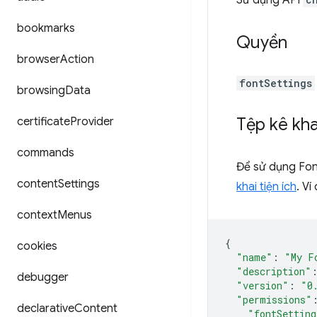
Sử dụng API
bookmarks
Quyền
browser
Action
fontSettings
browsing
Data
Tệp kê kha
certificate
Provider
commands
Để sử dụng Font
content
Settings
khai tiện ích
. Ví
context
Menus
{
cookies
"name"
:
"My F
"description"
debugger
"version"
:
"0
"permissions"
declarative
Content
"fontSetting