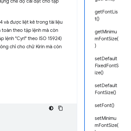
ụng chế độ cài đặt cho tập
getFontLis
t()
à được liệt kê trong tài liệu
 toàn theo tập lệnh mà còn
getMinimu
 lệnh "Cyrl" theo ISO 15924)
mFontSize(
)
ông chỉ cho chữ Kirin mà còn
setDefault
FixedFontS
ize()
setDefault
FontSize()
setFont()
setMinimu
mFontSize(