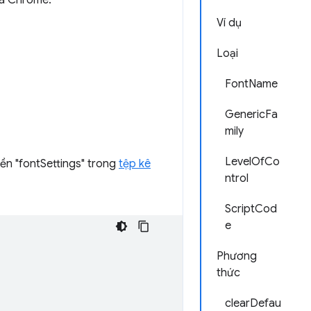
ủa Chrome.
Ví dụ
Loại
FontName
GenericFa
mily
LevelOfCo
ền "fontSettings" trong
tệp kê
ntrol
ScriptCod
e
Phương
thức
clearDefau