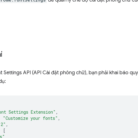
để quản lý chế độ cài đặt phông chữ c
i
 Settings API (API Cài đặt phông chữ), bạn phải khai báo quy
 dụ:
ont Settings Extension"
,
:
"Customize your fonts"
,
.2"
,
:
[
s"