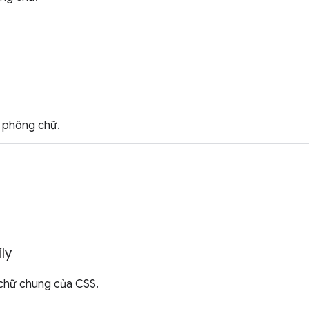
a phông chữ.
ly
chữ chung của CSS.