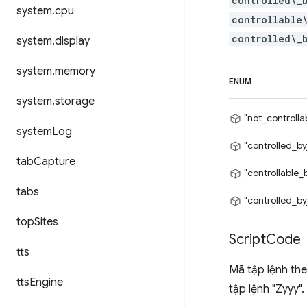
controlled\_
system
.
cpu
controllable
controlled\_
system
.
display
system
.
memory
ENUM
system
.
storage
"not_controlla
system
Log
"controlled_by
tab
Capture
"controllable_
tabs
"controlled_by
top
Sites
Script
Code
tts
Mã tập lệnh the
tts
Engine
tập lệnh "Zyyy".