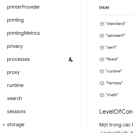
printer
Provider
ENUM
printing
"standard"
printing
Metrics
"sansserif"
privacy
"serif"
processes
"fixed"
"cursive"
proxy
"fantasy"
runtime
"math"
search
Level
Of
Con
sessions
storage
Một trong các 