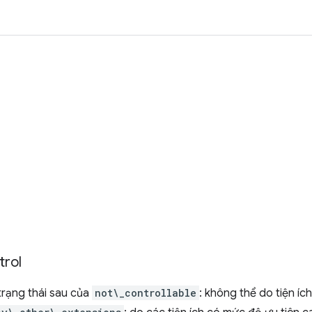
trol
trạng thái sau của
not\_controllable
: không thể do tiện íc