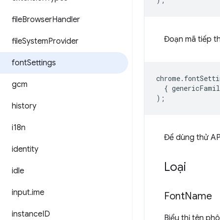
file
Browser
Handler
Đoạn mã tiếp t
file
System
Provider
font
Settings
chrome
.
fontSetti
gcm
{
genericFamil
);
history
i18n
Để dùng thử API
identity
Loại
idle
input
.
ime
Font
Name
instance
ID
Biểu thị tên ph