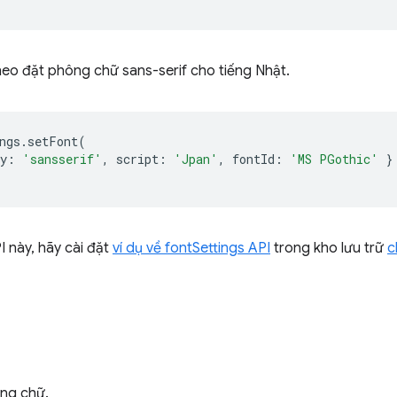
heo đặt phông chữ sans-serif cho tiếng Nhật.
ngs
.
setFont
(
y
:
'sansserif'
,
script
:
'Jpan'
,
fontId
:
'MS PGothic'
}
 này, hãy cài đặt
ví dụ về fontSettings API
trong kho lưu trữ
c
ông chữ.