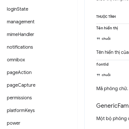
login
State
THUỘC TÍNH
management
Tên hiển thị
mime
Handler
chuỗi
notifications
Tên hiển thị củ
omnibox
fontId
page
Action
chuỗi
page
Capture
Mã phông chữ.
permissions
Generic
Fami
platform
Keys
Một bộ phông 
power