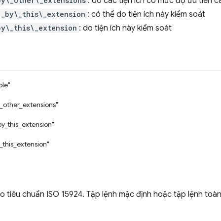
by\_other\_extensions
: do các tiện ích có mức độ ưu tiên 
\_by\_this\_extension
: có thể do tiện ích này kiểm soát
by\_this\_extension
: do tiện ích này kiểm soát
ble"
_other_extensions"
by_this_extension"
_this_extension"
o tiêu chuẩn ISO 15924. Tập lệnh mặc định hoặc tập lệnh toà