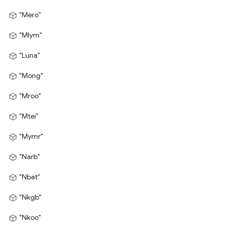
"Mero"
"Mlym"
"Luna"
"Mong"
"Mroo"
"Mtei"
"Mymr"
"Narb"
"Nbat"
"Nkgb"
"Nkoo"