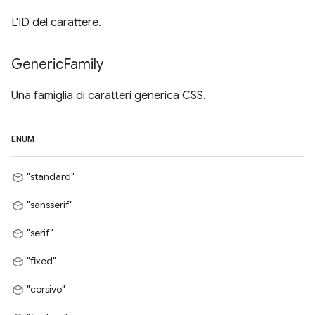
L'ID del carattere.
Generic
Family
Una famiglia di caratteri generica CSS.
ENUM
"standard"
"sansserif"
"serif"
"fixed"
"corsivo"