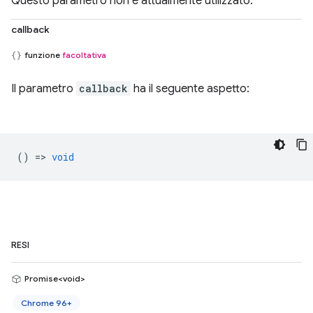
Questo parametro non è attualmente utilizzato.
callback
funzione
facoltativa
Il parametro
callback
ha il seguente aspetto:
() =>
void
RESI
Promise<void>
Chrome 96+