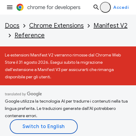
Accedi
Docs
Chrome Extensions
Manifest V2
Reference
Le estensioni Manifest V2 verranno rimosse dal Chrome Web
Store il 31 agosto 2026. Esegui subito la migrazione
dell'estensione a Manifest V3 per assicurarti che rimanga
disponibile per gli utenti.
Google utilizza la tecnologia AI per tradurre i contenuti nella tua
lingua preferita. Le traduzioni generate dall'AI potrebbero
contenere errori.