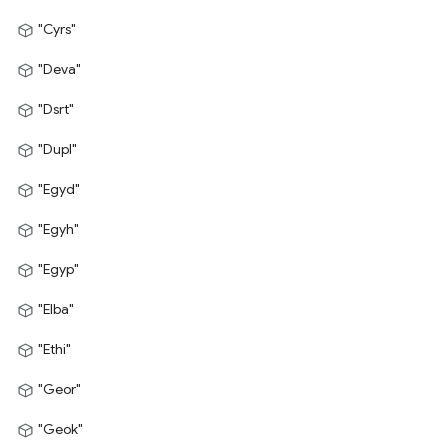
"Cyrs"
"Deva"
"Dsrt"
"Dupl"
"Egyd"
"Egyh"
"Egyp"
"Elba"
"Ethi"
"Geor"
"Geok"