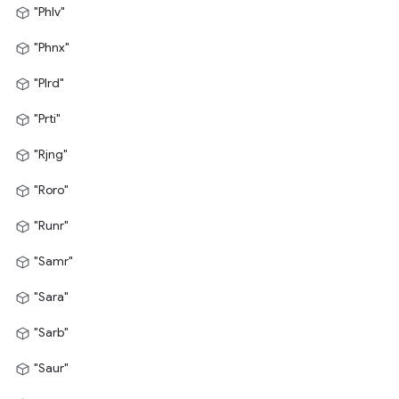
"Phlv"
"Phnx"
"Plrd"
"Prti"
"Rjng"
"Roro"
"Runr"
"Samr"
"Sara"
"Sarb"
"Saur"