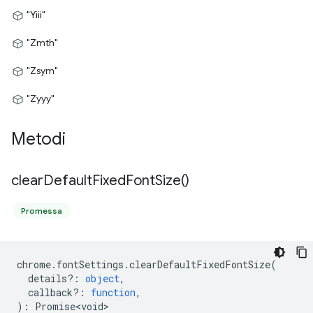
"Yiii"
"Zmth"
"Zsym"
"Zyyy"
Metodi
clear
Default
Fixed
Font
Size(
)
Promessa
chrome
.
fontSettings
.
clearDefaultFixedFontSize
(
details?
:
object
,
callback?
:
function
,
)
:
Promise<void>