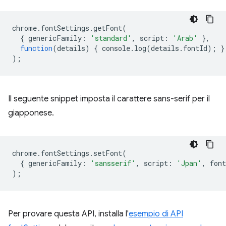
chrome
.
fontSettings
.
getFont
(
{
genericFamily
:
'standard'
,
script
:
'Arab'
},
function
(
details
)
{
console
.
log
(
details
.
fontId
);
}
);
Il seguente snippet imposta il carattere sans-serif per il
giapponese.
chrome
.
fontSettings
.
setFont
(
{
genericFamily
:
'sansserif'
,
script
:
'Jpan'
,
font
);
Per provare questa API, installa l'
esempio di API