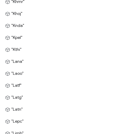
"Khmr"
"Khoj"
"Knda"
"Kpel"
"Kthi"
"Lana"
"Laoo"
"Latf"
"Latg"
"Latn"
"Lepc"
"Limb"