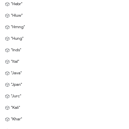
"Hebr"
"Hluw"
"Hmng"
"Hung"
"Inds"
"Ital"
"Java"
"Jpan"
"Jurc"
"Kali"
"Khar"