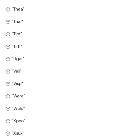
"Thaa"
"Thai"
"Tibt"
"Tirh"
"Ugar"
"Vaii"
"Visp"
"Wara"
"Wole"
"Xpeo"
"Xsux"