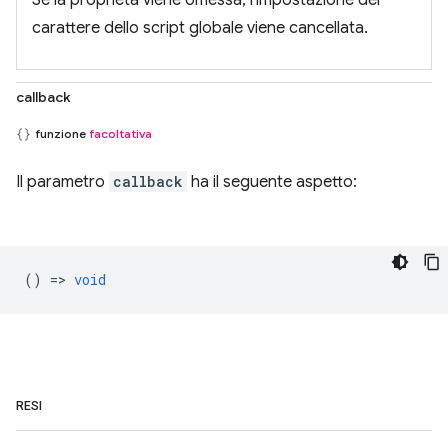
Se la proprietà viene omessa, l'impostazione del
carattere dello script globale viene cancellata.
callback
funzione
facoltativa
Il parametro
callback
ha il seguente aspetto:
() =>
void
RESI