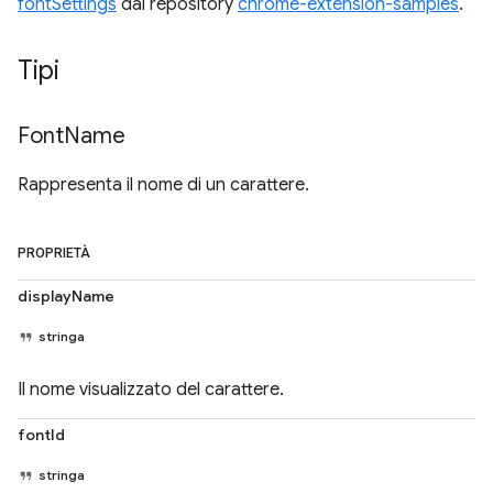
fontSettings
dal repository
chrome-extension-samples
.
Tipi
Font
Name
Rappresenta il nome di un carattere.
PROPRIETÀ
displayName
stringa
Il nome visualizzato del carattere.
fontId
stringa