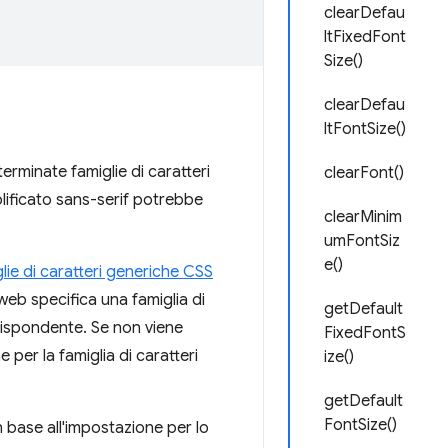
clearDefau
ltFixedFont
Size()
clearDefau
ltFontSize()
rminate famiglie di caratteri
clearFont()
mplificato sans-serif potrebbe
clearMinim
umFontSiz
e()
lie di caratteri generiche CSS
web specifica una famiglia di
getDefault
rrispondente. Se non viene
FixedFontS
 per la famiglia di caratteri
ize()
getDefault
FontSize()
 base all'impostazione per lo