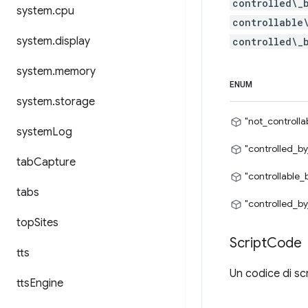
controlled\_
system
.
cpu
controllable
system
.
display
controlled\_
system
.
memory
ENUM
system
.
storage
"not_controlla
system
Log
"controlled_by
tab
Capture
"controllable_
tabs
"controlled_by
top
Sites
Script
Code
tts
Un codice di sc
tts
Engine