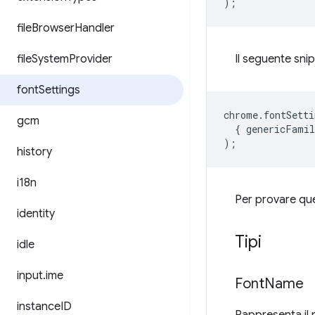
);
file
Browser
Handler
file
System
Provider
Il seguente snip
font
Settings
chrome
.
fontSetti
gcm
{
genericFamil
);
history
i18n
Per provare ques
identity
Tipi
idle
input
.
ime
Font
Name
instance
ID