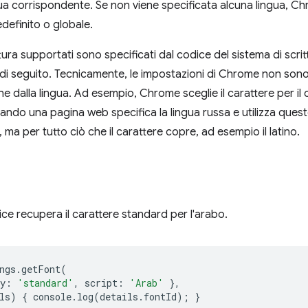
ngua corrispondente. Se non viene specificata alcuna lingua, Ch
edefinito o globale.
ittura supportati sono specificati dal codice del sistema di scri
 di seguito. Tecnicamente, le impostazioni di Chrome non sono
dalla lingua. Ad esempio, Chrome sceglie il carattere per il cir
uando una pagina web specifica la lingua russa e utilizza quest
ca, ma per tutto ciò che il carattere copre, ad esempio il latino.
ice recupera il carattere standard per l'arabo.
ngs
.
getFont
(
y
:
'standard'
,
script
:
'Arab'
},
ls
)
{
console
.
log
(
details
.
fontId
);
}