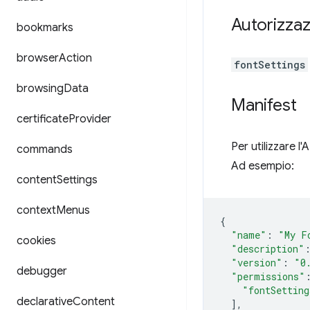
Autorizzaz
bookmarks
browser
Action
fontSettings
browsing
Data
Manifest
certificate
Provider
Per utilizzare l
commands
Ad esempio:
content
Settings
context
Menus
{
"name"
:
"My F
cookies
"description"
"version"
:
"0
debugger
"permissions"
"fontSetting
declarative
Content
],