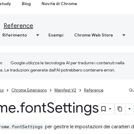
study
Blog
Novità di Chrome
Reference
Riferimento
Esempi
Chrome Web Store
Google utilizza la tecnologia AI per tradurre i contenuti nella
ta. Le traduzioni generate dall'AI potrebbero contenere errori.
cs
Chrome Extensions
Manifest V2
Reference
Qu
me
.
font
Settings
rome.fontSettings
per gestire le impostazioni dei caratteri 