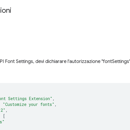
ioni
'API Font Settings, devi dichiarare l'autorizzazione "fontSettings
ont Settings Extension"
,
:
"Customize your fonts"
,
.2"
,
:
[
s"