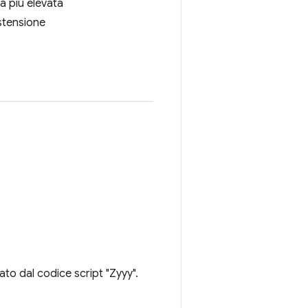
tà più elevata
stensione
ato dal codice script "Zyyy".