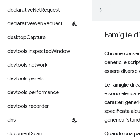
...
declarative
Net
Request
}
declarative
Web
Request
Famiglie di
desktop
Capture
devtools
.
inspected
Window
Chrome consente
generici e scrip
devtools
.
network
essere diverso d
devtools
.
panels
Le famiglie di 
devtools
.
performance
e sono elencate
caratteri gener
devtools
.
recorder
specificata alcu
dns
generica "stand
document
Scan
Quando una pagi