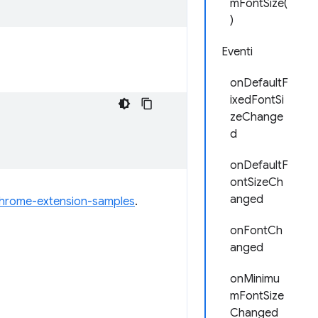
mFontSize(
)
Eventi
onDefaultF
ixedFontSi
zeChange
d
onDefaultF
ontSizeCh
anged
hrome-extension-samples
.
onFontCh
anged
onMinimu
mFontSize
Changed