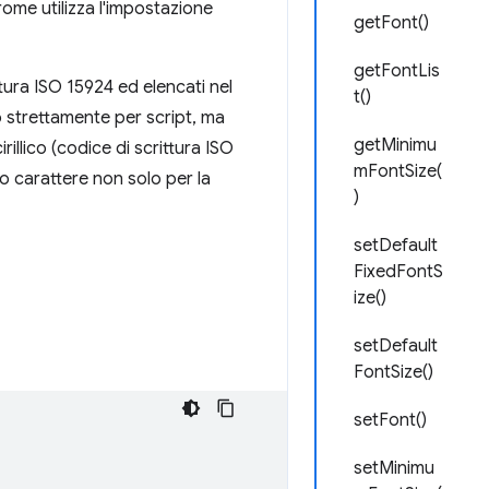
rome utilizza l'impostazione
getFont()
getFontLis
ttura ISO 15924 ed elencati nel
t()
 strettamente per script, ma
getMinimu
illico (codice di scrittura ISO
mFontSize(
o carattere non solo per la
)
setDefault
FixedFontS
ize()
setDefault
FontSize()
setFont()
setMinimu