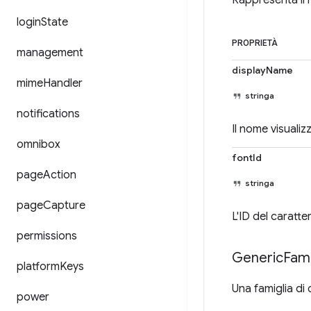
Rappresenta il 
login
State
PROPRIETÀ
management
displayName
mime
Handler
stringa
notifications
Il nome visualiz
omnibox
fontId
page
Action
stringa
page
Capture
L'ID del caratte
permissions
Generic
Fami
platform
Keys
Una famiglia di 
power