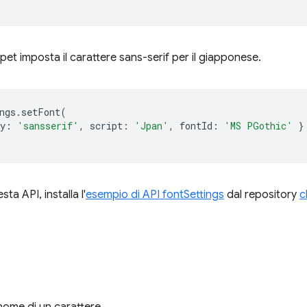
pet imposta il carattere sans-serif per il giapponese.
ngs
.
setFont
(
y
:
'sansserif'
,
script
:
'Jpan'
,
fontId
:
'MS PGothic'
}
ta API, installa l'
esempio di API fontSettings
dal repository
c