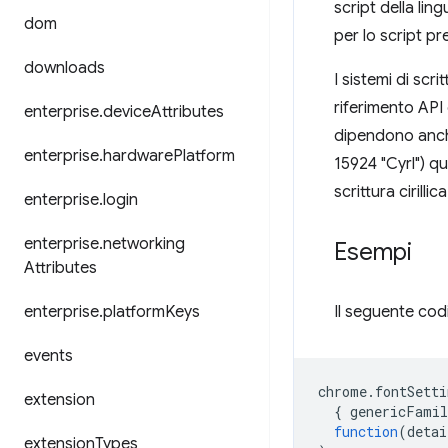
script della li
dom
per lo script pr
downloads
I sistemi di scr
riferimento API
enterprise
.
device
Attributes
dipendono anche 
enterprise
.
hardware
Platform
15924 "Cyrl") q
scrittura cirilli
enterprise
.
login
enterprise
.
networking
Esempi
Attributes
enterprise
.
platform
Keys
Il seguente cod
events
chrome
.
fontSetti
extension
{
genericFamil
function
(
detai
extension
Types