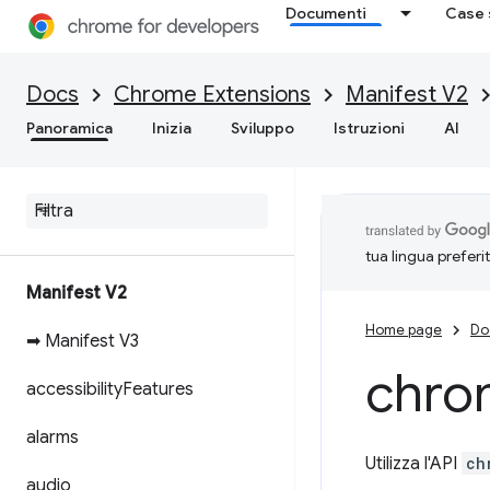
Documenti
Case 
Docs
Chrome Extensions
Manifest V2
Panoramica
Inizia
Sviluppo
Istruzioni
AI
tua lingua preferi
Manifest V2
Home page
Do
➡ Manifest V3
chro
accessibility
Features
alarms
Utilizza l'API
ch
audio