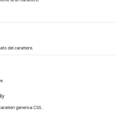
nome di un carattere.
zato del carattere.
re.
ly
caratteri generica CSS.