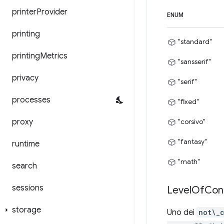
printer
Provider
ENUM
printing
"standard"
printing
Metrics
"sansserif"
privacy
"serif"
processes
"fixed"
proxy
"corsivo"
"fantasy"
runtime
"math"
search
sessions
Level
Of
Con
storage
Uno dei
not\_