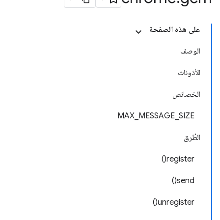
على هذه الصفحة
الوصف
الأذونات
الخصائص
MAX_MESSAGE_SIZE
الطُرق
register()
send()
unregister()