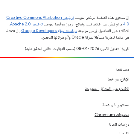
إنّ محتوى هذه الصفحة مرخّص بموجب
ترخيص Creative Commons Attribution
4.0‏
ما لم يُنصّ على خلاف ذلك، ونماذج الرموز مرخّصة بموجب
ترخيص Apache 2.0‏
.
للاطّلاع على التفاصيل، يُرجى مراجعة
سياسات موقع Google Developers‏
. إنّ Java
هي علامة تجارية مسجَّلة لشركة Oracle و/أو شركائها التابعين.
تاريخ التعديل الأخير: 2026-01-08 (حسب التوقيت العالمي المتفَّق عليه)
مساهمة
الإبلاغ عن خطأ
الاطّلاع على المشاكل المفتوحة
محتوى ذو صلة
تحديثات Chromium
دراسات الحالة
الأرشيف