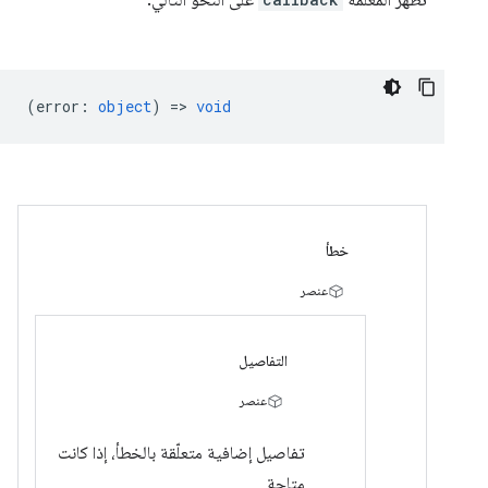
تظهر المَعلمة
على النحو التالي:
(
error
:
object
) =>
void
خطأ
عنصر
التفاصيل
عنصر
تفاصيل إضافية متعلّقة بالخطأ، إذا كانت
متاحة