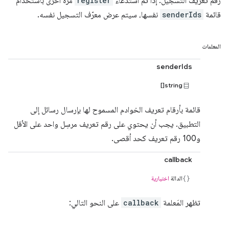
رقم تعريف التسجيل. إذا تم استدعاء
register
مرة أخرى باستخدام
قائمة
senderIds
نفسها، سيتم عرض معرّف التسجيل نفسه.
المعلمات
senderIds
string[]
قائمة بأرقام تعريف الخوادم المسموح لها بإرسال رسائل إلى
التطبيق. يجب أن يحتوي على رقم تعريف مرسِل واحد على الأقل
و100 رقم تعريف كحد أقصى.
callback
الدالة
اختيارية
تظهر المَعلمة
callback
على النحو التالي: