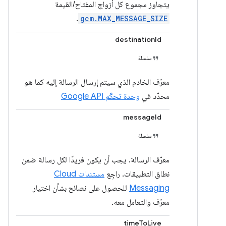
يتجاوز مجموع كل أزواج المفتاح/القيمة
.
gcm.MAX_MESSAGE_SIZE
destinationId
سلسلة
معرّف الخادم الذي سيتم إرسال الرسالة إليه كما هو
محدّد في
وحدة تحكّم Google API
messageId
سلسلة
معرّف الرسالة. يجب أن يكون فريدًا لكل رسالة ضمن
نطاق التطبيقات. راجِع
مستندات Cloud
Messaging
للحصول على نصائح بشأن اختيار
معرّف والتعامل معه.
timeToLive