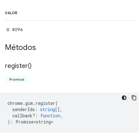
VALOR
4096
Métodos
register(
)
Promise
chrome
.
gcm
.
register
(
senderIds
:
string
[],
callback?
:
function
,
)
:
Promise<string>