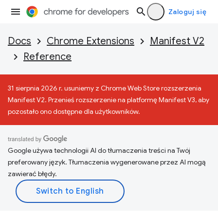
Zaloguj się
Docs
Chrome Extensions
Manifest V2
Reference
31 sierpnia 2026 r. usuniemy z Chrome Web Store rozszerzenia
Manifest V2. Przenieś rozszerzenie na platformę Manifest V3, aby
pozostało ono dostępne dla użytkowników.
Google używa technologii AI do tłumaczenia treści na Twój
preferowany język. Tłumaczenia wygenerowane przez AI mogą
zawierać błędy.