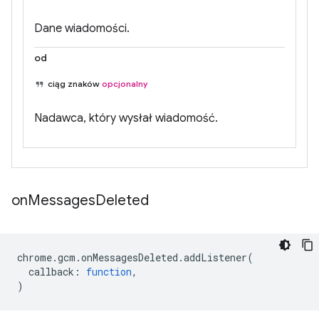
Dane wiadomości.
od
ciąg znaków
opcjonalny
Nadawca, który wysłał wiadomość.
on
Messages
Deleted
chrome
.
gcm
.
onMessagesDeleted
.
addListener
(
callback
:
function
,
)