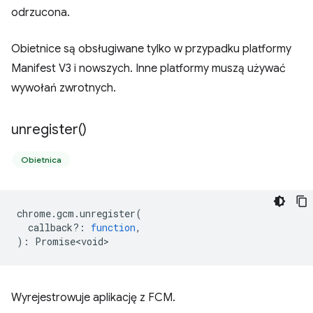
odrzucona.
Obietnice są obsługiwane tylko w przypadku platformy
Manifest V3 i nowszych. Inne platformy muszą używać
wywołań zwrotnych.
unregister(
)
Obietnica
chrome
.
gcm
.
unregister
(
callback?
:
function
,
)
:
Promise<void>
Wyrejestrowuje aplikację z FCM.