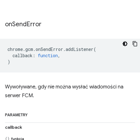
on
Send
Error
chrome
.
gcm
.
onSendError
.
addListener
(
callback
:
function
,
)
Wywoływane, gdy nie można wysłać wiadomości na
serwer FCM.
PARAMETRY
callback
funkcja