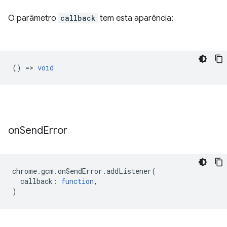
O parâmetro
callback
tem esta aparência:
() =>
void
on
Send
Error
chrome
.
gcm
.
onSendError
.
addListener
(
callback
:
function
,
)