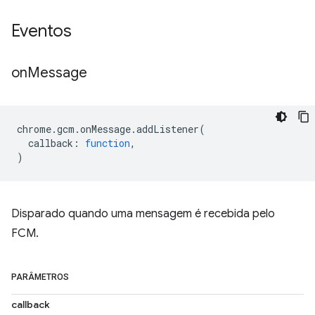
Eventos
on
Message
chrome
.
gcm
.
onMessage
.
addListener
(
callback
:
function
,
)
Disparado quando uma mensagem é recebida pelo
FCM.
PARÂMETROS
callback