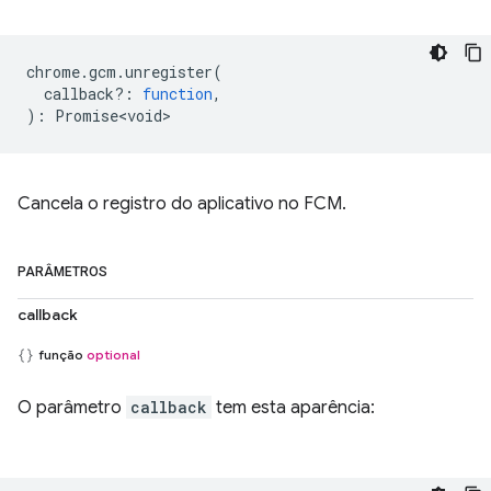
chrome
.
gcm
.
unregister
(
callback?
:
function
,
)
:
Promise<void>
Cancela o registro do aplicativo no FCM.
PARÂMETROS
callback
função
optional
O parâmetro
callback
tem esta aparência: