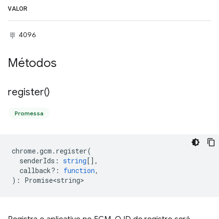
VALOR
4096
Métodos
register(
)
Promessa
chrome
.
gcm
.
register
(
senderIds
:
string
[],
callback?
:
function
,
)
:
Promise<string>