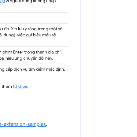
hập
vì người dùng không nhập
u đó. Xin lưu ý rằng trong một số
i dung), việc gửi biểu mẫu sẽ
n phím Enter trong thanh địa chỉ.
oại hiệu ứng chuyển đổi này.
ung cấp dịch vụ tìm kiếm mặc định.
em thêm
từ khoá
.
-extension-samples
.