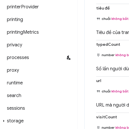
printer
Provider
tiêu đề
chuỗi
không bắt
printing
printing
Metrics
Tiêu đề của tra
typedCount
privacy
number
không b
processes
Số lần người d
proxy
url
runtime
chuỗi
không bắt
search
URL mà người d
sessions
visitCount
storage
number
không b