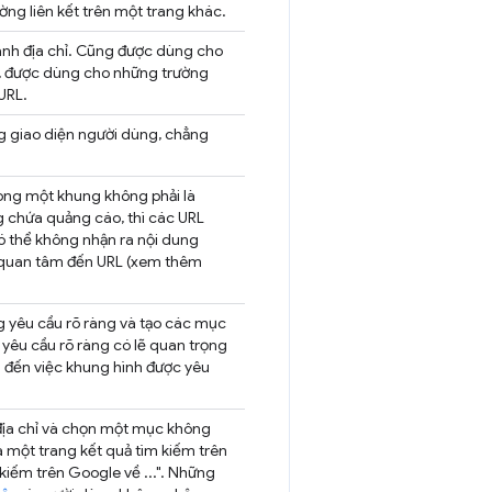
ng liên kết trên một trang khác.
anh địa chỉ. Cũng được dùng cho
, được dùng cho những trường
URL.
g giao diện người dùng, chẳng
rong một khung không phải là
g chứa quảng cáo, thì các URL
ó thể không nhận ra nội dung
g quan tâm đến URL (xem thêm
g yêu cầu rõ ràng và tạo các mục
 yêu cầu rõ ràng có lẽ quan trọng
m đến việc khung hình được yêu
địa chỉ và chọn một mục không
a một trang kết quả tìm kiếm trên
kiếm trên Google về ...". Những