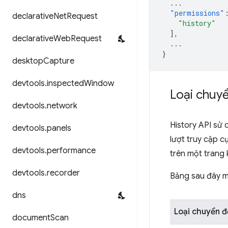
...
"permissions"
declarative
Net
Request
"history"
],
declarative
Web
Request
...
}
desktop
Capture
devtools
.
inspected
Window
Loại chuyể
devtools
.
network
History API sử
devtools
.
panels
lượt truy cập c
devtools
.
performance
trên một trang k
devtools
.
recorder
Bảng sau đây mô
dns
Loại chuyển đ
document
Scan