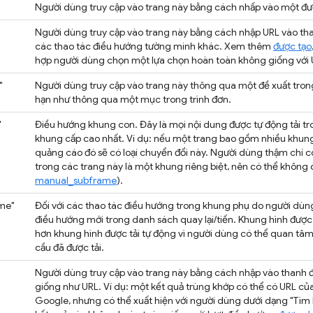
Người dùng truy cập vào trang này bằng cách nhấp vào một đườ
Người dùng truy cập vào trang này bằng cách nhập URL vào th
các thao tác điều hướng tường minh khác. Xem thêm
được tạo
hợp người dùng chọn một lựa chọn hoàn toàn không giống với 
"
Người dùng truy cập vào trang này thông qua một đề xuất tron
hạn như thông qua một mục trong trình đơn.
"
Điều hướng khung con. Đây là mọi nội dung được tự động tải t
khung cấp cao nhất. Ví dụ: nếu một trang bao gồm nhiều khun
quảng cáo đó sẽ có loại chuyển đổi này. Người dùng thậm chí c
trong các trang này là một khung riêng biệt, nên có thể khôn
manual_subframe
).
me"
Đối với các thao tác điều hướng trong khung phụ do người dùn
điều hướng mới trong danh sách quay lại/tiến. Khung hình được
hơn khung hình được tải tự động vì người dùng có thể quan tâ
cầu đã được tải.
Người dùng truy cập vào trang này bằng cách nhập vào thanh 
giống như URL. Ví dụ: một kết quả trùng khớp có thể có URL củ
Google, nhưng có thể xuất hiện với người dùng dưới dạng "Tìm 