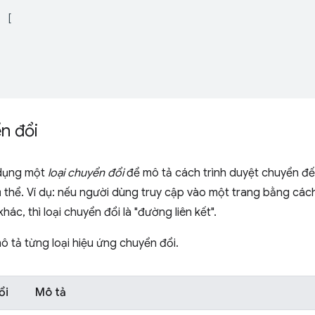
:
[
n đổi
 dụng một
loại chuyển đổi
để mô tả cách trình duyệt chuyển đ
ụ thể. Ví dụ: nếu người dùng truy cập vào một trang bằng các
hác, thì loại chuyển đổi là "đường liên kết".
 tả từng loại hiệu ứng chuyển đổi.
ổi
Mô tả