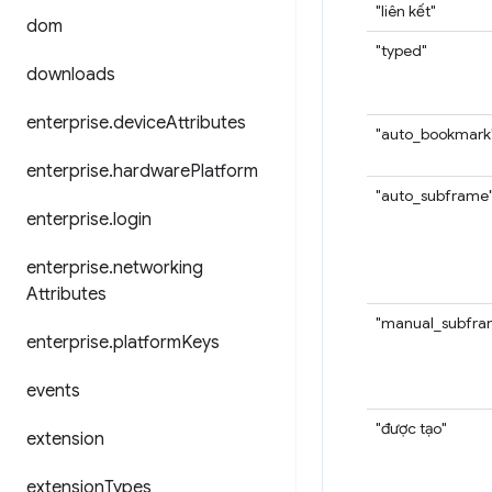
"liên kết"
dom
"typed"
downloads
enterprise
.
device
Attributes
"auto_bookmark
enterprise
.
hardware
Platform
"auto_subframe
enterprise
.
login
enterprise
.
networking
Attributes
"manual_subfra
enterprise
.
platform
Keys
events
"được tạo"
extension
extension
Types