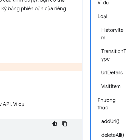
p của trình duyệt. Bạn có thể
Ví dụ
t ký bằng phiên bản của riêng
Loại
HistoryIte
m
TransitionT
ype
UrlDetails
VisitItem
Phương
 API. Ví dụ:
thức
addUrl()
deleteAll()