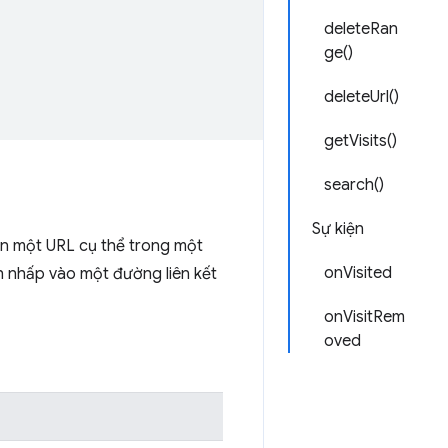
deleteRan
ge()
deleteUrl()
getVisits()
search()
Sự kiện
ến một URL cụ thể trong một
onVisited
h nhấp vào một đường liên kết
onVisitRem
oved