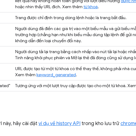
kết quả này không hoàn toàn giống với lượt điều hướng
được n
hoặc nhìn thấy URL đích. Xem thêm
từ khoá
.
Trang được chỉ định trong dòng lệnh hoặc là trang bắt đầu.
Người dùng đã điền các giá trị vào một biểu mẫu và gửi biểu mẫ
trường hợp (chẳng hạn như khi biểu mẫu dùng tập lệnh để gửi nộ
không dẫn đến loại chuyển đổi này.
Người dùng tải lại trang bằng cách nhấp vào nút tải lại hoặc nhấ
Tính năng khôi phục phiên và Mở lại thẻ đã đóng cũng sử dụng l
URL được tạo từ một từ khoá có thể thay thế, không phải nhà c
Xem thêm
keyword_generated
.
ated"
Tương ứng với một lượt truy cập được tạo cho một từ khoá. X
 này, hãy cài đặt
ví dụ về history API
trong kho lưu trữ
chrome