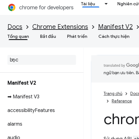
Tài liệu
Nghiên cứu
Docs
Chrome Extensions
Manifest V2
Tổng quan
Bắt đầu
Phát triển
Cách thực hiện
ngữ bạn ưu tiên. B
Manifest V2
Trang chủ
Doc
➡ Manifest V3
Reference
accessibility
Features
chro
alarms
audio
c