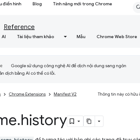
 điển hình
Blog
Tính năng mới trong Chrome
Reference
AI
Tài liệu tham khảo
Mẫu
Chrome Web Store
Google sử dụng công nghệ AI để dịch nội dung sang ngôn
ản dịch bằng AI có thể có lỗi.
s
Chrome Extensions
Manifest V2
Thông tin này có hữu
me
.
history
hrome.history