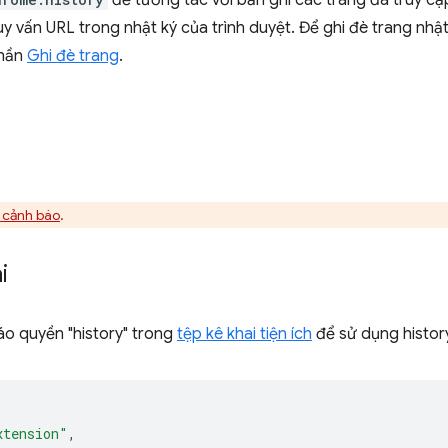
để tương tác với bản ghi các trang đã truy cậ
uy vấn URL trong nhật ký của trình duyệt. Để ghi đè trang nhậ
phần
Ghi đè trang
.
t cảnh báo
.
i
áo quyền "history" trong
tệp kê khai tiện ích
để sử dụng history
xtension"
,