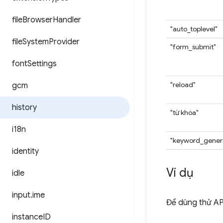
file
Browser
Handler
"auto_toplevel"
file
System
Provider
"form_submit"
font
Settings
"reload"
gcm
history
"từ khóa"
i18n
"keyword_gener
identity
Ví dụ
idle
input
.
ime
Để dùng thử API
instance
ID