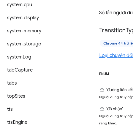
system
.
cpu
Số lần người d
system
.
display
Transition
Ty
system
.
memory
system
.
storage
Chrome 44 trở lê
Loại chuyển đổ
system
Log
tab
Capture
ENUM
tabs
"đường liên kế
top
Sites
Người dùng truy cập
"đã nhập"
tts
Người dùng truy cập
tts
Engine
ràng khác.