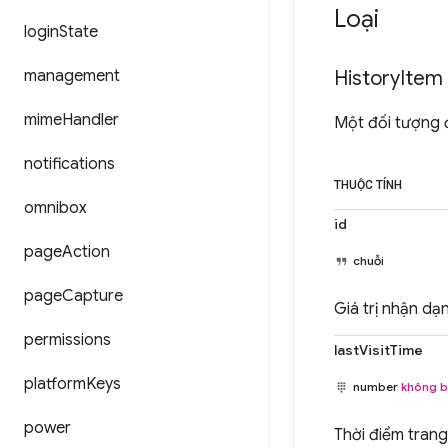
Loại
login
State
management
History
Item
mime
Handler
Một đối tượng đ
notifications
THUỘC TÍNH
omnibox
id
page
Action
chuỗi
page
Capture
Giá trị nhận dạ
permissions
lastVisitTime
platform
Keys
number
không b
power
Thời điểm trang