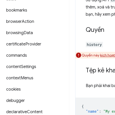
Sử dụng API
thêm, xoá và tr
bookmarks
bạn, hãy xem 
browser
Action
Quyền
browsing
Data
certificate
Provider
history
commands
Quyền này
kích hoạ
content
Settings
Tệp kê kha
context
Menus
Bạn phải khai b
cookies
debugger
{
"name"
:
"My e
declarative
Content