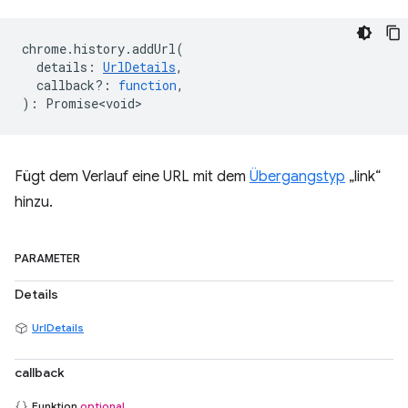
chrome
.
history
.
addUrl
(
details
:
UrlDetails
,
callback?
:
function
,
)
:
Promise<void>
Fügt dem Verlauf eine URL mit dem
Übergangstyp
„link“
hinzu.
PARAMETER
Details
UrlDetails
callback
Funktion
optional