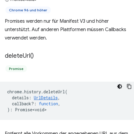
Chrome 96 und höher
Promises werden nur für Manifest V3 und höher
unterstützt. Auf anderen Plattformen müssen Callbacks
verwendet werden.
delete
Url(
)
Promise
chrome
.
history
.
deleteUrl
(
details
:
UrlDetails
,
callback?
:
function
,
)
:
Promise<void>
Entfernt alle Vorkommen der angegebenen URL aus dem