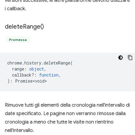
versioni successive, le altre piattaforme devono utilizzare
i callback.
delete
Range(
)
Promessa
chrome
.
history
.
deleteRange
(
range
:
object
,
callback?
:
function
,
)
:
Promise<void>
Rimuove tutti gli elementi della cronologia nell'intervallo di
date specificato. Le pagine non verranno rimosse dalla
cronologia a meno che tutte le visite non rientrino
nell'intervallo.