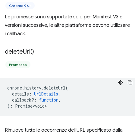
Chrome 96+
Le promesse sono supportate solo per Manifest V3 e
versioni successive, le altre piattaforme devono utilizzare
i callback.
delete
Url(
)
Promessa
chrome
.
history
.
deleteUrl
(
details
:
UrlDetails
,
callback?
:
function
,
)
:
Promise<void>
Rimuove tutte le occorrenze dell'URL specificato dalla