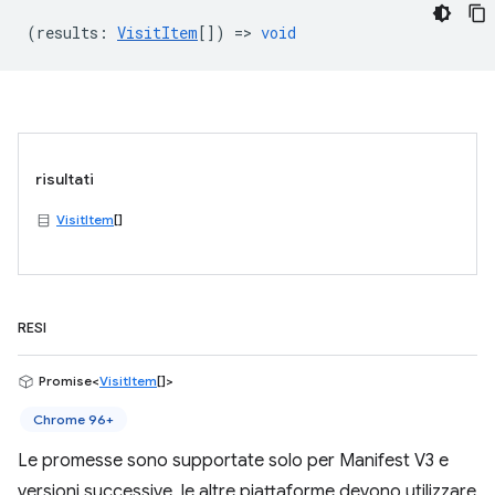
(
results
:
VisitItem
[]) =>
void
risultati
VisitItem
[]
RESI
Promise<
VisitItem
[]>
Chrome 96+
Le promesse sono supportate solo per Manifest V3 e
versioni successive, le altre piattaforme devono utilizzare