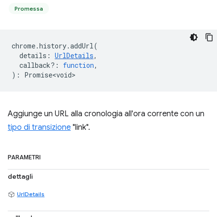
Promessa
chrome
.
history
.
addUrl
(
details
:
UrlDetails
,
callback?
:
function
,
)
:
Promise<void>
Aggiunge un URL alla cronologia all'ora corrente con un
tipo di transizione
"link".
PARAMETRI
dettagli
UrlDetails