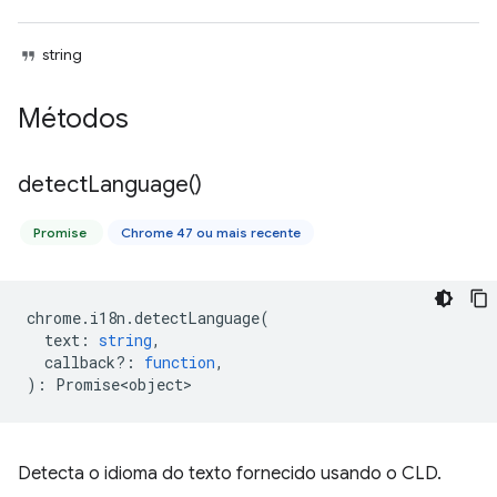
string
Métodos
detect
Language(
)
Promise
Chrome 47 ou mais recente
chrome
.
i18n
.
detectLanguage
(
text
:
string
,
callback?
:
function
,
)
:
Promise<object>
Detecta o idioma do texto fornecido usando o CLD.