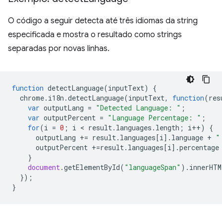
O código a seguir detecta até três idiomas da string
especificada e mostra o resultado como strings
separadas por novas linhas.
function
detectLanguage
(
inputText
)
{
chrome
.
i18n
.
detectLanguage
(
inputText
,
function
(
res
var
outputLang
=
"Detected Language: "
;
var
outputPercent
=
"Language Percentage: "
;
for
(
i
=
0
;
i
 < 
result
.
languages
.
length
;
i
++
)
{
outputLang
+=
result
.
languages
[
i
].
language
+
"
outputPercent
+=
result
.
languages
[
i
].
percentage
}
document
.
getElementById
(
"languageSpan"
).
innerHTM
});
}