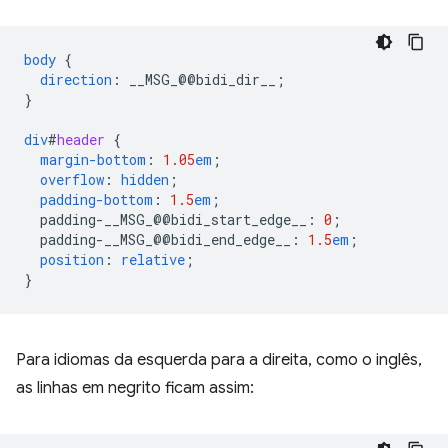
body
{
direction
:
__MSG_
@@
bidi_dir__
;
}
div
#
header
{
margin-bottom
:
1.05
em
;
overflow
:
hidden
;
padding-bottom
:
1.5
em
;
padding-__MSG_@@
bidi_start_edge__
:
0
;
padding-__MSG_@@
bidi_end_edge__
:
1.5
em
;
position
:
relative
;
}
Para idiomas da esquerda para a direita, como o inglês,
as linhas em negrito ficam assim: