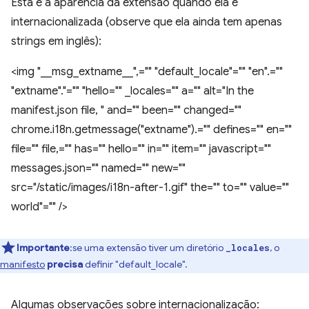
Esta é a aparência da extensão quando ela é
internacionalizada (observe que ela ainda tem apenas
strings em inglês):
<img "__msg_extname__",="" "default_locale"="" "en".=""
"extname"."="" "hello="" _locales="" a="" alt="In the
manifest.json file, " and="" been="" changed=""
chrome.i18n.getmessage("extname").="" defines="" en=""
file="" file,="" has="" hello="" in="" item="" javascript=""
messages.json="" named="" new=""
src="/static/images/i18n-after-1.gif" the="" to="" value=""
world"="" />
Importante
:se uma extensão tiver um diretório
, o
_locales
manifesto
precisa
definir "default_locale".
Algumas observações sobre internacionalização: