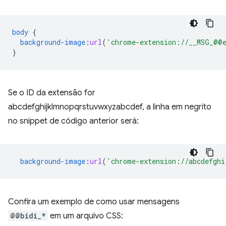
body
{
background-image
:
url
(
'chrome-extension://__MSG_@@e
}
Se o ID da extensão for
abcdefghijklmnopqrstuvwxyzabcdef, a linha em negrito
no snippet de código anterior será:
background-image
:
url
(
'chrome-extension://abcdefghi
Confira um exemplo de como usar mensagens
@@bidi_*
em um arquivo CSS: