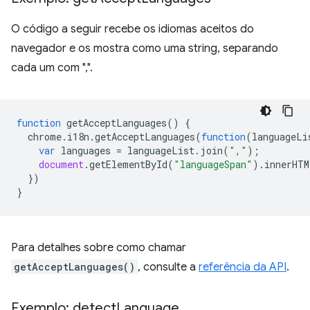
O código a seguir recebe os idiomas aceitos do
navegador e os mostra como uma string, separando
cada um com ",".
function
getAcceptLanguages
()
{
chrome
.
i18n
.
getAcceptLanguages
(
function
(
languageLi
var
languages
=
languageList
.
join
(
","
);
document
.
getElementById
(
"languageSpan"
).
innerHTM
})
}
Para detalhes sobre como chamar
getAcceptLanguages()
, consulte a
referência da API
.
Exemplo: detect
Language