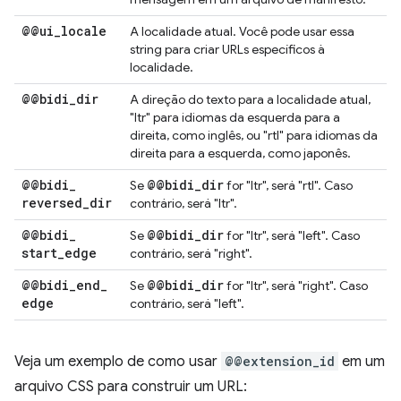
@@ui
_
locale
A localidade atual. Você pode usar essa
string para criar URLs específicos à
localidade.
@@bidi
_
dir
A direção do texto para a localidade atual,
"ltr" para idiomas da esquerda para a
direita, como inglês, ou "rtl" para idiomas da
direita para a esquerda, como japonês.
@@bidi
_
@@bidi
_
dir
Se
for "ltr", será "rtl". Caso
reversed
_
dir
contrário, será "ltr".
@@bidi
_
@@bidi
_
dir
Se
for "ltr", será "left". Caso
start
_
edge
contrário, será "right".
@@bidi
_
end
_
@@bidi
_
dir
Se
for "ltr", será "right". Caso
edge
contrário, será "left".
Veja um exemplo de como usar
@@extension_id
em um
arquivo CSS para construir um URL: