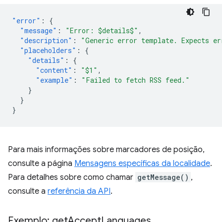
"error"
:
{
"message"
:
"Error: $details$"
,
"description"
:
"Generic error template. Expects er
"placeholders"
:
{
"details"
:
{
"content"
:
"$1"
,
"example"
:
"Failed to fetch RSS feed."
}
}
}
Para mais informações sobre marcadores de posição,
consulte a página
Mensagens específicas da localidade
.
Para detalhes sobre como chamar
getMessage()
,
consulte a
referência da API
.
Exemplo: get
Accept
Languages