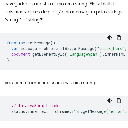
navegador e a mostra como uma string. Ele substitui
dois marcadores de posição na mensagem pelas strings
"string1" e "string2".
function
getMessage
()
{
var
message
=
chrome
.
i18n
.
getMessage
(
"click_here"
,
document
.
getElementById
(
"languageSpan"
).
innerHTML
}
Veja como fornecer e usar uma única string:
// In JavaScript code
status
.
innerText
=
chrome
.
i18n
.
getMessage
(
"error"
,