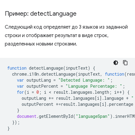
Пример: detect
Language
Следующий код определяет до 3 языков из заданной
строки и отображает результат в виде строк,
разделенных новыми строками.
function
detectLanguage
(
inputText
)
{
chrome
.
i18n
.
detectLanguage
(
inputText
,
function
(
res
var
outputLang
=
"Detected Language: "
;
var
outputPercent
=
"Language Percentage: "
;
for
(
i
=
0
;
i
 < 
result
.
languages
.
length
;
i
++
)
{
outputLang
+=
result
.
languages
[
i
].
language
+
"
outputPercent
+=
result
.
languages
[
i
].
percentage
}
document
.
getElementById
(
"languageSpan"
).
innerHTM
});
}