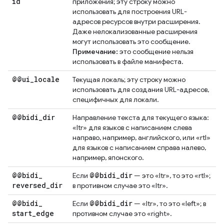
id
приложения; эту строку можно
использовать для построения URL-
адресов ресурсов внутри расширения.
Даже нелокализованные расширения
могут использовать это сообщение.
Примечание:
это сообщение нельзя
использовать в файле манифеста.
@@ui
_
locale
Текущая локаль; эту строку можно
использовать для создания URL-адресов,
специфичных для локали.
@@bidi
_
dir
Направление текста для текущего языка:
«ltr» для языков с написанием слева
направо, например, английского, или «rtl»
для языков с написанием справа налево,
например, японского.
@@bidi
_
@@bidi
_
dir
Если
— это «ltr», то это «rtl»;
reversed
_
dir
в противном случае это «ltr».
@@bidi
_
@@bidi
_
dir
Если
— «ltr», то это «left»; в
start
_
edge
противном случае это «right».