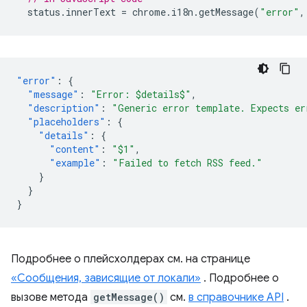
status
.
innerText
=
chrome
.
i18n
.
getMessage
(
"error"
,
"error"
:
{
"message"
:
"Error: $details$"
,
"description"
:
"Generic error template. Expects er
"placeholders"
:
{
"details"
:
{
"content"
:
"$1"
,
"example"
:
"Failed to fetch RSS feed."
}
}
}
Подробнее о плейсхолдерах см. на странице
«Сообщения, зависящие от локали»
. Подробнее о
вызове метода
getMessage()
см.
в справочнике API
.