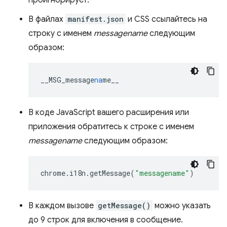
проигнорирует.
В файлах
manifest.json
и CSS ссылайтесь на
строку с именем
messagename
следующим
образом:
__MSG_message
na
me__
В коде JavaScript вашего расширения или
приложения обратитесь к строке с именем
messagename
следующим образом:
chrome
.
i18n
.
getMessage
(
"messagename"
)
В каждом вызове
getMessage()
можно указать
до 9 строк для включения в сообщение.