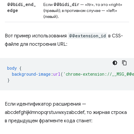
@@bidi
_
end
_
@@bidi
_
dir
Если
— «ltr», то это «right»
edge
(правый); в противном случае — «left»
(левый).
Вот пример использования
@@extension_id
в CSS-
файле для построения URL:
body
{
background-image
:
url
(
'chrome-extension://__MSG_@@e
}
Если идентификатор расширения —
abcdefghijklmnopqrstuvwxyzabcdef, то жирная строка
в предыдущем фрагменте кода станет: