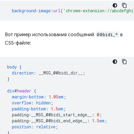
background-image
:
url
(
'chrome-extension://abcdefghi
Вот пример использования сообщений
@@bidi_*
в
CSS-файле:
body
{
direction
:
__MSG_
@@
bidi_dir__
;
}
div
#
header
{
margin-bottom
:
1.05
em
;
overflow
:
hidden
;
padding-bottom
:
1.5
em
;
padding-__MSG_@@
bidi_start_edge__
:
0
;
padding-__MSG_@@
bidi_end_edge__
:
1.5
em
;
position
:
relative
;
}