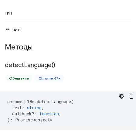
ТИП
нить
Методы
detect
Language(
)
Обещание
Chrome 47+
chrome
.
i18n
.
detectLanguage
(
text
:
string
,
callback?
:
function
,
)
:
Promise<object>