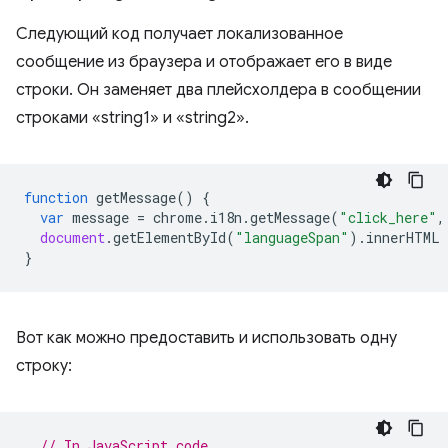
Следующий код получает локализованное
сообщение из браузера и отображает его в виде
строки. Он заменяет два плейсхолдера в сообщении
строками «string1» и «string2».
function
getMessage
()
{
var
message
=
chrome
.
i18n
.
getMessage
(
"click_here"
,
document
.
getElementById
(
"languageSpan"
).
innerHTML
}
Вот как можно предоставить и использовать одну
строку:
// In JavaScript code