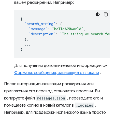
вашем расширении. Например:
{
"search_string"
:
{
"message"
:
"hello%20world"
,
"description"
:
"The string we search for.
},
...
}
Для получения дополнительной информации см.
Форматы: сообщения, зависящие от локали
.
После интернационализации расширения или
приложения его перевод становится простым. Вы
копируете файл
messages.json
, переводите его и
помещаете копию в новый каталог в
_locales
.
Например, для поддержки испанского языка просто