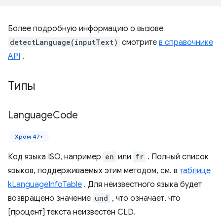
Более подробную информацию о вызове
detectLanguage(inputText)
смотрите
в справочнике
API
.
Типы
Language
Code
Хром 47+
Код языка ISO, например
en
или
fr
. Полный список
языков, поддерживаемых этим методом, см. в
таблице
kLanguageInfoTable
. Для неизвестного языка будет
возвращено значение
und
, что означает, что
[процент] текста неизвестен CLD.