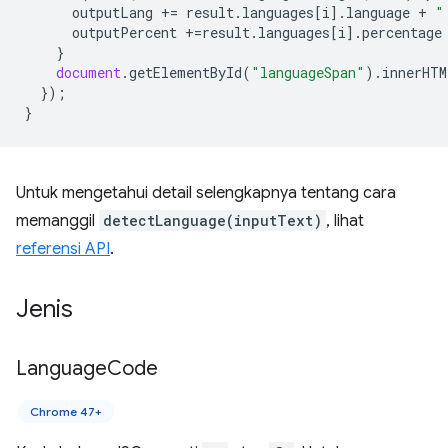
outputLang
+=
result
.
languages
[
i
].
language
+
"
outputPercent
+=
result
.
languages
[
i
].
percentage
}
document
.
getElementById
(
"languageSpan"
).
innerHTM
});
}
Untuk mengetahui detail selengkapnya tentang cara
memanggil
detectLanguage(inputText)
, lihat
referensi API
.
Jenis
Language
Code
Chrome 47+