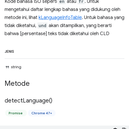
Kode bahasa ISO seperti
en
atau
fr
. Untuk
mengetahui daftar lengkap bahasa yang didukung oleh
metode ini, lihat
kLanguageInfoTable
. Untuk bahasa yang
tidak diketahui,
und
akan ditampilkan, yang berarti
bahwa [persentase] teks tidak diketahui oleh CLD
JENIS
string
Metode
detect
Language(
)
Promise
Chrome 47+