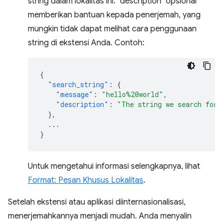
string dalam lokalitas ini. "description" opsional
memberikan bantuan kepada penerjemah, yang
mungkin tidak dapat melihat cara penggunaan
string di ekstensi Anda. Contoh:
{
"search_string"
:
{
"message"
:
"hello%20world"
,
"description"
:
"The string we search for.
},
...
}
Untuk mengetahui informasi selengkapnya, lihat
Format: Pesan Khusus Lokalitas
.
Setelah ekstensi atau aplikasi diinternasionalisasi,
menerjemahkannya menjadi mudah. Anda menyalin