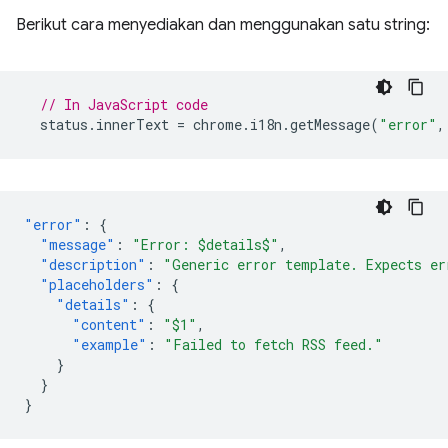
Berikut cara menyediakan dan menggunakan satu string:
// In JavaScript code
status
.
innerText
=
chrome
.
i18n
.
getMessage
(
"error"
,
"error"
:
{
"message"
:
"Error: $details$"
,
"description"
:
"Generic error template. Expects er
"placeholders"
:
{
"details"
:
{
"content"
:
"$1"
,
"example"
:
"Failed to fetch RSS feed."
}
}
}