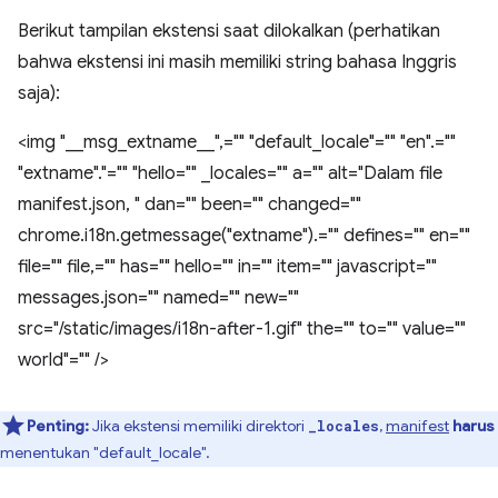
Berikut tampilan ekstensi saat dilokalkan (perhatikan
bahwa ekstensi ini masih memiliki string bahasa Inggris
saja):
<img "__msg_extname__",="" "default_locale"="" "en".=""
"extname"."="" "hello="" _locales="" a="" alt="Dalam file
manifest.json, " dan="" been="" changed=""
chrome.i18n.getmessage("extname").="" defines="" en=""
file="" file,="" has="" hello="" in="" item="" javascript=""
messages.json="" named="" new=""
src="/static/images/i18n-after-1.gif" the="" to="" value=""
world"="" />
Penting:
Jika ekstensi memiliki direktori
,
manifest
harus
_locales
menentukan "default_locale".