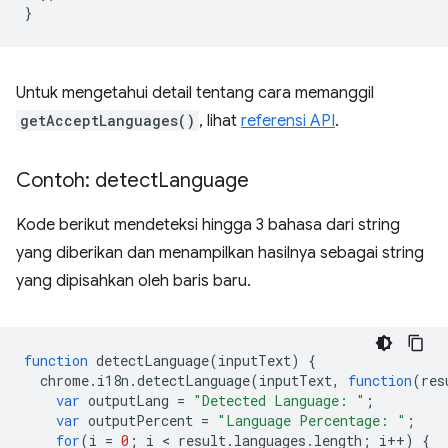
}
Untuk mengetahui detail tentang cara memanggil
getAcceptLanguages()
, lihat
referensi API
.
Contoh: detect
Language
Kode berikut mendeteksi hingga 3 bahasa dari string
yang diberikan dan menampilkan hasilnya sebagai string
yang dipisahkan oleh baris baru.
function
detectLanguage
(
inputText
)
{
chrome
.
i18n
.
detectLanguage
(
inputText
,
function
(
res
var
outputLang
=
"Detected Language: "
;
var
outputPercent
=
"Language Percentage: "
;
for
(
i
=
0
;
i
 < 
result
.
languages
.
length
;
i
++
)
{