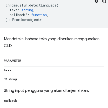
chrome
.
i18n
.
detectLanguage
(
text
:
string
,
callback?
:
function
,
)
:
Promise<object>
Mendeteksi bahasa teks yang diberikan menggunakan
CLD.
PARAMETER
teks
string
String input pengguna yang akan diterjemahkan.
callback