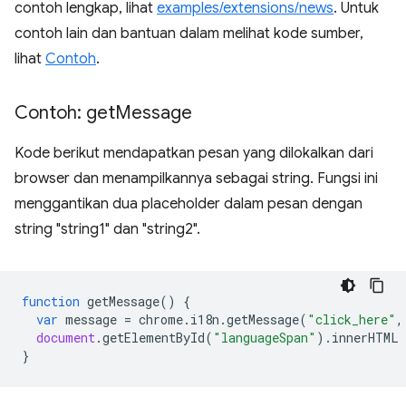
contoh lengkap, lihat
examples/extensions/news
. Untuk
contoh lain dan bantuan dalam melihat kode sumber,
lihat
Contoh
.
Contoh: get
Message
Kode berikut mendapatkan pesan yang dilokalkan dari
browser dan menampilkannya sebagai string. Fungsi ini
menggantikan dua placeholder dalam pesan dengan
string "string1" dan "string2".
function
getMessage
()
{
var
message
=
chrome
.
i18n
.
getMessage
(
"click_here"
,
document
.
getElementById
(
"languageSpan"
).
innerHTML
}