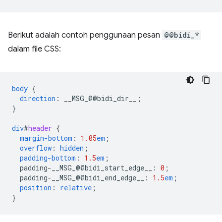
Berikut adalah contoh penggunaan pesan
@@bidi_*
dalam file CSS:
body
{
direction
:
__MSG_
@@
bidi_dir__
;
}
div
#
header
{
margin-bottom
:
1.05
em
;
overflow
:
hidden
;
padding-bottom
:
1.5
em
;
padding-__MSG_@@
bidi_start_edge__
:
0
;
padding-__MSG_@@
bidi_end_edge__
:
1.5
em
;
position
:
relative
;
}