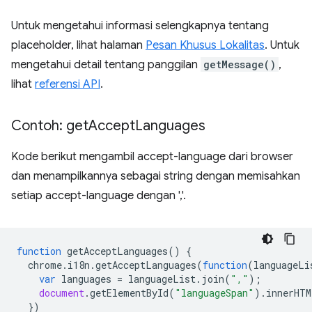
Untuk mengetahui informasi selengkapnya tentang
placeholder, lihat halaman
Pesan Khusus Lokalitas
. Untuk
mengetahui detail tentang panggilan
getMessage()
,
lihat
referensi API
.
Contoh: get
Accept
Languages
Kode berikut mengambil accept-language dari browser
dan menampilkannya sebagai string dengan memisahkan
setiap accept-language dengan ','.
function
getAcceptLanguages
()
{
chrome
.
i18n
.
getAcceptLanguages
(
function
(
languageLi
var
languages
=
languageList
.
join
(
","
);
document
.
getElementById
(
"languageSpan"
).
innerHTM
})