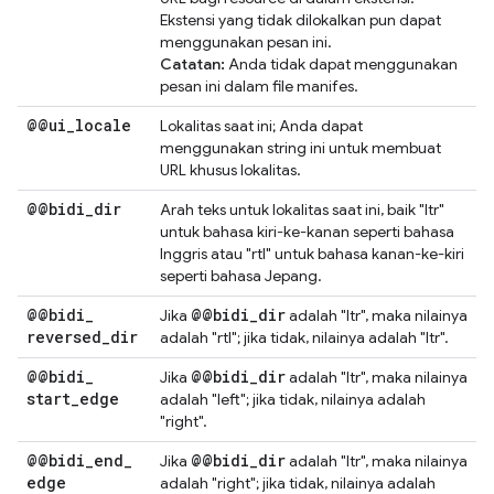
Ekstensi yang tidak dilokalkan pun dapat
menggunakan pesan ini.
Catatan:
Anda tidak dapat menggunakan
pesan ini dalam file manifes.
@@ui
_
locale
Lokalitas saat ini; Anda dapat
menggunakan string ini untuk membuat
URL khusus lokalitas.
@@bidi
_
dir
Arah teks untuk lokalitas saat ini, baik "ltr"
untuk bahasa kiri-ke-kanan seperti bahasa
Inggris atau "rtl" untuk bahasa kanan-ke-kiri
seperti bahasa Jepang.
@@bidi
_
@@bidi
_
dir
Jika
adalah "ltr", maka nilainya
reversed
_
dir
adalah "rtl"; jika tidak, nilainya adalah "ltr".
@@bidi
_
@@bidi
_
dir
Jika
adalah "ltr", maka nilainya
start
_
edge
adalah "left"; jika tidak, nilainya adalah
"right".
@@bidi
_
end
_
@@bidi
_
dir
Jika
adalah "ltr", maka nilainya
edge
adalah "right"; jika tidak, nilainya adalah