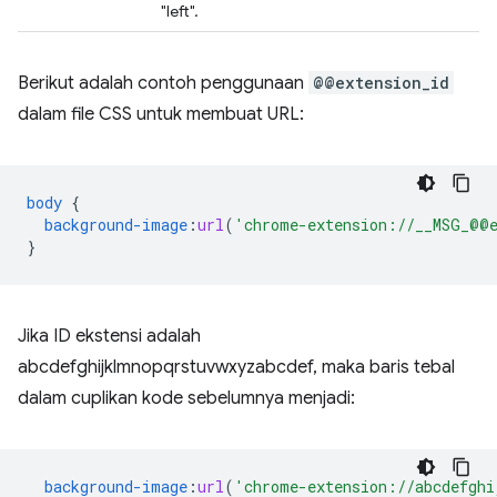
"left".
Berikut adalah contoh penggunaan
@@extension_id
dalam file CSS untuk membuat URL:
body
{
background-image
:
url
(
'chrome-extension://__MSG_@@e
}
Jika ID ekstensi adalah
abcdefghijklmnopqrstuvwxyzabcdef, maka baris tebal
dalam cuplikan kode sebelumnya menjadi:
background-image
:
url
(
'chrome-extension://abcdefghi