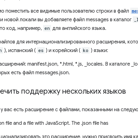
о поместить все видимые пользователю строки в файл
me
и новой локали вы добавляете файл messages в каталог
_
то код, например,
en
для английского языка.
файлов для интернационализированного расширения, кот
n
), испанский (
es
) и корейский (
ko
) языки:
ечить поддержку нескольких языков
у вас есть расширение с файлами, показанными на следу
ционализировать это расширение, нужно присвоить имя 