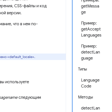
Примеры:
ирения, CSS-файлы и код
getMessa
ge
ной версии.
Пример:
ание, что в нем по-
getAccept
Languages
Пример:
detectLan
но «default_locale».
guage
Типы
Language
 вы используете
Code
Методы
sagename
следующим
detectLan