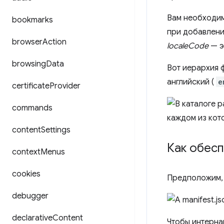
Вам необходим
bookmarks
при добавлени
browser
Action
localeCode
— э
browsing
Data
Вот иерархия 
английский (
e
certificate
Provider
commands
content
Settings
Как обесп
context
Menus
cookies
Предположим, 
debugger
declarative
Content
Чтобы интерна