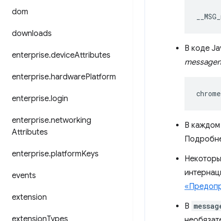
dom
__MSG_
downloads
В коде Ja
enterprise
.
device
Attributes
message
enterprise
.
hardware
Platform
chrome
enterprise
.
login
enterprise
.
networking
В каждом
Attributes
Подробне
enterprise
.
platform
Keys
Некоторы
интернац
events
«Предоп
extension
В
messag
extension
Types
необязате