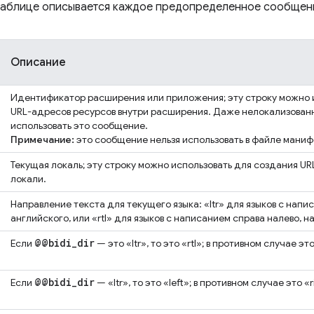
таблице описывается каждое предопределенное сообщен
Описание
Идентификатор расширения или приложения; эту строку можно 
URL-адресов ресурсов внутри расширения. Даже нелокализован
использовать это сообщение.
Примечание:
это сообщение нельзя использовать в файле маниф
Текущая локаль; эту строку можно использовать для создания U
локали.
Направление текста для текущего языка: «ltr» для языков с напи
английского, или «rtl» для языков с написанием справа налево, н
@@bidi
_
dir
Если
— это «ltr», то это «rtl»; в противном случае это 
@@bidi
_
dir
Если
— «ltr», то это «left»; в противном случае это «r