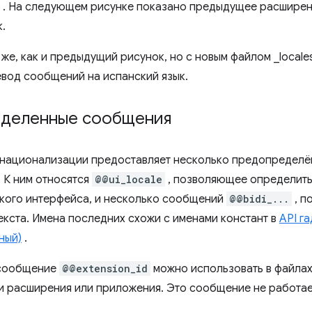
. На следующем рисунке показано предыдущее расширен
.
деленные сообщения
рнационализации предоставляет несколько предопредел
. К ним относятся
@@ui_locale
, позволяющее определить
кого интерфейса, и несколько сообщений
@@bidi_...
, п
екста. Имена последних схожи с именами констант в
API га
ный)
.
сообщение
@@extension_id
можно использовать в файлах 
и расширения или приложения. Это сообщение не работае