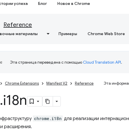
стории успеха
Блог
Новое в Chrome
Reference
вочные материалы
Примеры
Chrome Web Store
Эта страница переведена с помощью
Cloud Translation API
.
Chrome Extensions
Manifest V2
Reference
Эта информац
.
i18n
нфраструктуру
chrome.i18n
для реализации интернацион
и расширения.