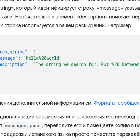
tring», который идентифицирует строку. «message» указыв
кали. Необязательный элемент «description» помогает пе
ак строка используется в вашем расширении. Например:
rch_string"
:
{
essage"
:
"hello%20world"
,
escription"
:
"The string we search for. Put %20 between
чения дополнительной информации см.
Форматы: сообщени
ционализации расширения или приложения его перевод с
йл
messages.json
, переводите его и помещаете копию в н
 поддержки испанского языка просто поместите перевед