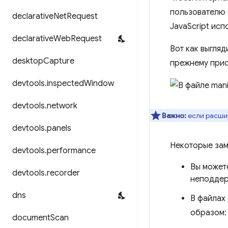
пользователю 
declarative
Net
Request
JavaScript ис
declarative
Web
Request
Вот как выгля
desktop
Capture
прежнему прис
devtools
.
inspected
Window
devtools
.
network
Важно:
если расши
devtools
.
panels
Некоторые зам
devtools
.
performance
Вы может
devtools
.
recorder
неподдер
dns
В файлах
образом:
document
Scan