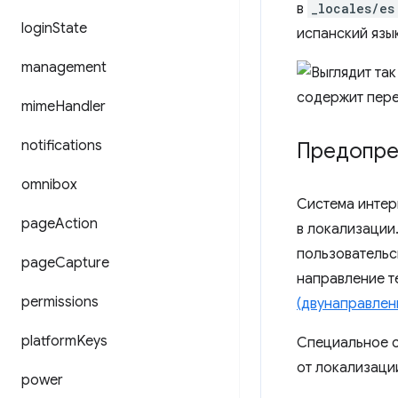
в
_locales/es
login
State
испанский язык
management
mime
Handler
notifications
Предопре
omnibox
Система инте
page
Action
в локализации
пользовательс
page
Capture
направление т
permissions
(двунаправлен
platform
Keys
Специальное 
от локализаци
power