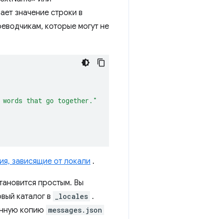
ает значение строки в
реводчикам, которые могут не
 words that go together."
я, зависящие от локали
.
тановится простым. Вы
овый каталог в
_locales
.
ённую копию
messages.json