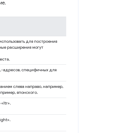
ие.
использовать для построения
ные расширения могут
еста.
RL-адресов, специфичных для
санием слева направо, например,
апример, японского.
«ltr».
ight».