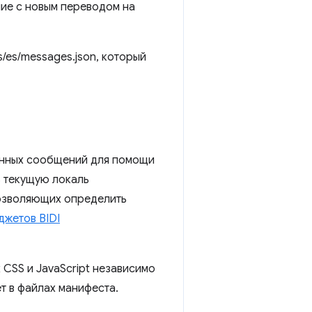
ие с новым переводом на
ённых сообщений для помощи
 текущую локаль
озволяющих определить
джетов BIDI
CSS и JavaScript независимо
т в файлах манифеста.