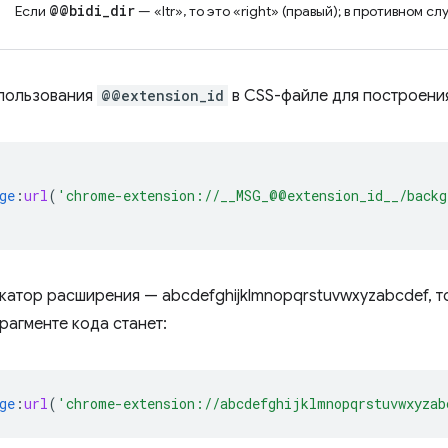
@@bidi
_
dir
Если
— «ltr», то это «right» (правый); в противном сл
спользования
@@extension_id
в CSS-файле для построения
ge
:
url
(
'chrome-extension://__MSG_@@extension_id__/backg
катор расширения — abcdefghijklmnopqrstuvwxyzabcdef, т
агменте кода станет:
ge
:
url
(
'chrome-extension://abcdefghijklmnopqrstuvwxyzab