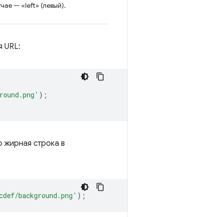
учае — «left» (левый).
 URL:
round.png'
);
о жирная строка в
cdef/background.png'
);