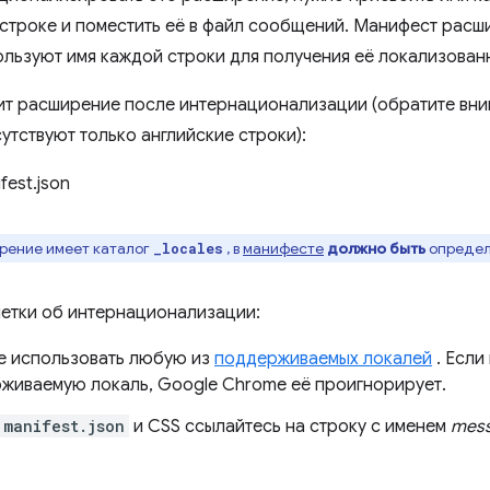
строке и поместить её в файл сообщений. Манифест расш
пользуют имя каждой строки для получения её локализован
дит расширение после интернационализации (обратите вним
утствуют только английские строки):
рение имеет каталог
, в
манифесте
должно быть
определе
_locales
етки об интернационализации:
е использовать любую из
поддерживаемых локалей
. Если
живаемую локаль, Google Chrome её проигнорирует.
manifest.json
и CSS ссылайтесь на строку с именем
mes