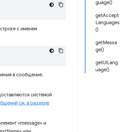
guage()
getAccept
Languages
 строке с именем
()
getMessa
ge()
getUILang
uage()
чения в сообщение.
доставляются системой
бщений см. в разделе
элемент «message» и
«extName» или