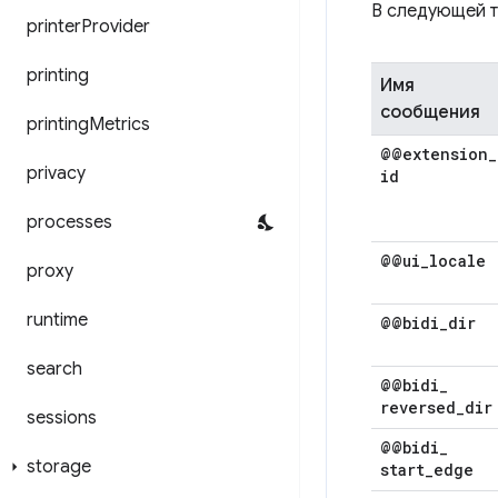
В следующей 
printer
Provider
printing
Имя
сообщения
printing
Metrics
@@extension
_
privacy
id
processes
@@ui
_
locale
proxy
runtime
@@bidi
_
dir
search
@@bidi
_
reversed
_
dir
sessions
@@bidi
_
storage
start
_
edge