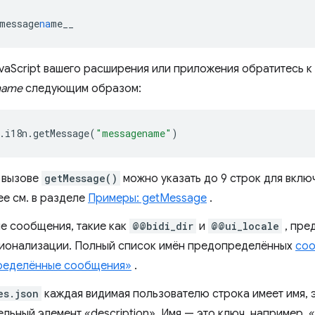
message
na
me__
vaScript вашего расширения или приложения обратитесь к
name
следующим образом:
.
i18n
.
getMessage
(
"messagename"
)
 вызове
getMessage()
можно указать до 9 строк для вклю
е см. в разделе
Примеры: getMessage
.
е сообщения, такие как
@@bidi_dir
и
@@ui_locale
, пре
ионализации. Полный список имён предопределённых
соо
ределённые сообщения»
.
es.json
каждая видимая пользователю строка имеет имя, 
льный элемент «description». Имя — это ключ, например, 