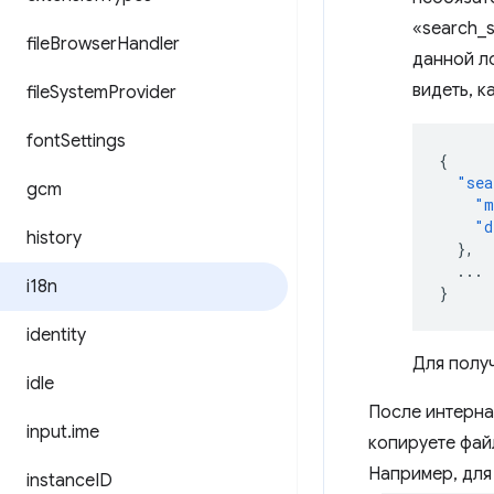
«search_s
file
Browser
Handler
данной ло
видеть, к
file
System
Provider
font
Settings
{
"sea
gcm
"m
"d
history
},
...
i18n
}
identity
Для полу
idle
После интерна
input
.
ime
копируете фа
Например, для
instance
ID