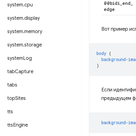
@@bidi
_
end
_
system
.
cpu
edge
system
.
display
Вот пример и
system
.
memory
system
.
storage
body
{
system
Log
background-ima
}
tab
Capture
tabs
Если идентифи
top
Sites
предыдущем фр
tts
background-ima
tts
Engine