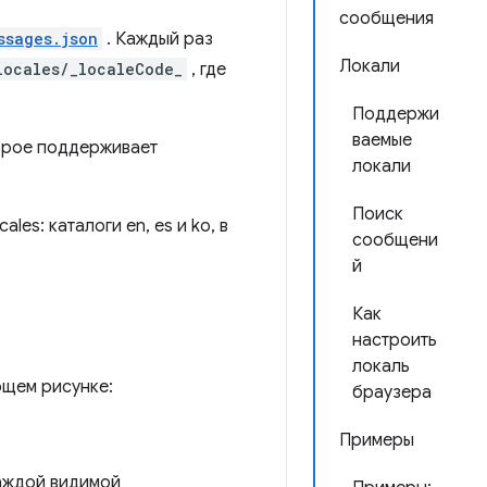
сообщения
ssages.json
. Каждый раз
Локали
locales/_localeCode_
, где
Поддержи
ваемые
орое поддерживает
локали
Поиск
сообщени
й
Как
настроить
локаль
ющем рисунке:
браузера
Примеры
каждой видимой