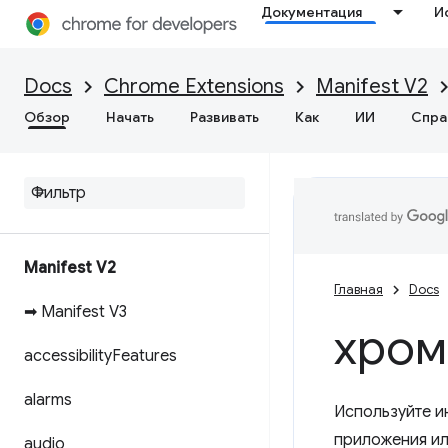
Документация
И
Docs
Chrome Extensions
Manifest V2
Обзор
Начать
Развивать
Как
ИИ
Спра
Manifest V2
Главная
Docs
➡ Manifest V3
хром
accessibility
Features
alarms
Используйте и
приложения ил
audio