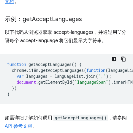
文档
。
示例：get
Accept
Languages
以下代码从浏览器获取 accept-languages，并通过用“,”分
隔每个 accept-language 将它们显示为字符串。
function
getAcceptLanguages
()
{
chrome
.
i18n
.
getAcceptLanguages
(
function
(
languageLi
var
languages
=
languageList
.
join
(
","
);
document
.
getElementById
(
"languageSpan"
).
innerHTM
})
}
如需详细了解如何调用
getAcceptLanguages()
，请参阅
API 参考文档
。