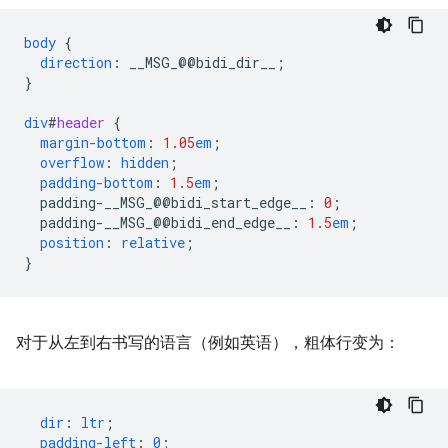
body
{
direction
:
__MSG_
@@
bidi_dir__
;
}
div
#
header
{
margin-bottom
:
1.05
em
;
overflow
:
hidden
;
padding-bottom
:
1.5
em
;
padding-__MSG_@@
bidi_start_edge__
:
0
;
padding-__MSG_@@
bidi_end_edge__
:
1.5
em
;
position
:
relative
;
}
对于从左到右书写的语言（例如英语），粗体行变为：
dir
:
ltr
;
padding-left
:
0
;