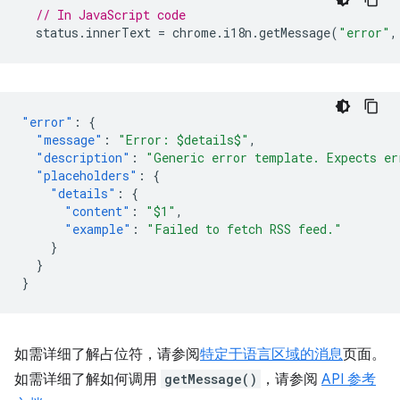
// In JavaScript code
status
.
innerText
=
chrome
.
i18n
.
getMessage
(
"error"
,
"error"
:
{
"message"
:
"Error: $details$"
,
"description"
:
"Generic error template. Expects er
"placeholders"
:
{
"details"
:
{
"content"
:
"$1"
,
"example"
:
"Failed to fetch RSS feed."
}
}
}
如需详细了解占位符，请参阅
特定于语言区域的消息
页面。
如需详细了解如何调用
getMessage()
，请参阅
API 参考