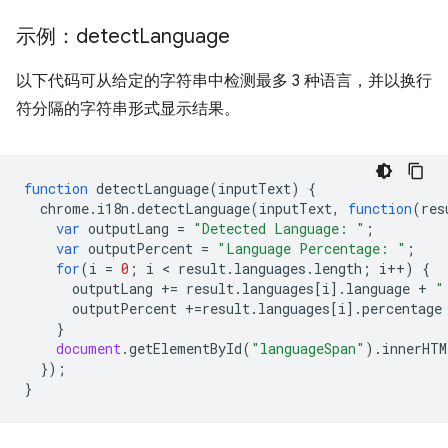
示例：detect
Language
以下代码可从给定的字符串中检测最多 3 种语言，并以换行
符分隔的字符串形式显示结果。
function
detectLanguage
(
inputText
)
{
chrome
.
i18n
.
detectLanguage
(
inputText
,
function
(
res
var
outputLang
=
"Detected Language: "
;
var
outputPercent
=
"Language Percentage: "
;
for
(
i
=
0
;
i
 < 
result
.
languages
.
length
;
i
++
)
{
outputLang
+=
result
.
languages
[
i
].
language
+
"
outputPercent
+=
result
.
languages
[
i
].
percentage
}
document
.
getElementById
(
"languageSpan"
).
innerHTM
});
}