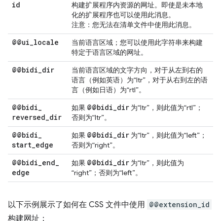
id
构建扩展程序内资源的网址。即使是未本地
化的扩展程序也可以使用此消息。
注意
：您无法在清单文件中使用此消息。
@@ui
_
locale
当前语言区域；您可以使用此字符串来构建
特定于语言区域的网址。
@@bidi
_
dir
当前语言区域的文字方向，对于从左到右的
语言（例如英语）为“ltr”，对于从右到左的语
言（例如日语）为“rtl”。
@@bidi
_
@@bidi
_
dir
如果
为“ltr”，则此值为“rtl”；
reversed
_
dir
否则为“ltr”。
@@bidi
_
@@bidi
_
dir
如果
为“ltr”，则此值为“left”；
start
_
edge
否则为“right”。
@@bidi
_
end
_
@@bidi
_
dir
如果
为“ltr”，则此值为
edge
“right”；否则为“left”。
以下示例展示了如何在 CSS 文件中使用
@@extension_id
构建网址：