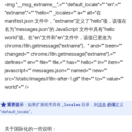
<img "__msg_extname__",="" "default_locale"="" "en".=""
"extname"."="" "hello="" _locales="" a="" alt="在
manifest.json 文件中，“extname”定义了“hello”项，该项在
名为“messages.json”的 JavaScript 文件中具有“hello
world”值。在“en”文件和“en”文件中，该值已更改为
chrome.i18n.getmessage("extname")。" and="" been=""
changed="" chrome.i18n.getmessage("extname").=""
defines="" en="" file="" file,="" has="" hello="" in="" item=""
javascript="" messages.json="" named="" new=""
src="/static/images/i18n-after-1.gif" the="" to="" value=""
world"="" />
重要提示
：如果扩展程序具有
目录，则
清单
必须
定义
_locales
“default_locale”。
关于国际化的一些说明：