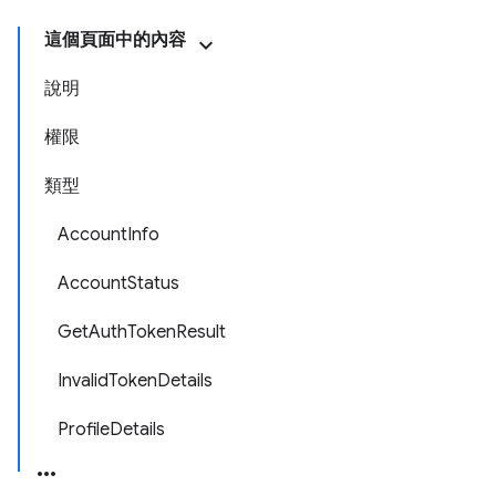
這個頁面中的內容
說明
權限
類型
AccountInfo
AccountStatus
GetAuthTokenResult
InvalidTokenDetails
ProfileDetails