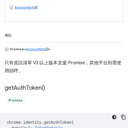
AccountInfo
[]
傳回
Promise<
AccountInfo
[]>
只有資訊清單 V3 以上版本支援 Promise，其他平台則需使
用回呼。
get
Auth
Token(
)
Promise
chrome
.
identity
.
getAuthToken
(
details?
:
TokenDetails
,