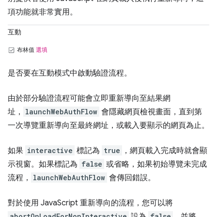
項功能就非常實用。
互動
布林值
選填
是否要在互動模式中啟動驗證流程。
由於部分驗證流程可能會立即重新導向至結果網
址，
launchWebAuthFlow
會隱藏網頁檢視畫面，直到第
一次導覽重新導向至最終網址，或載入要顯示的網頁為止。
如果
interactive
標記為
true
，網頁載入完成時就會顯
示視窗。如果標記為
false
或省略，如果初始導覽未完成
流程，
launchWebAuthFlow
會傳回錯誤。
對於使用 JavaScript 重新導向的流程，您可以將
abortOnLoadForNonInteractive
設為
false
，並將