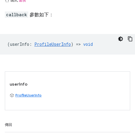
函式
選填
callback
參數如下：
(
userInfo
:
ProfileUserInfo
) =>
void
userInfo
ProfileUserInfo
傳回