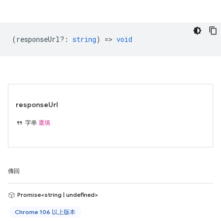
(
responseUrl?
:
string
) =>
void
responseUrl
字串
選填
傳回
Promise<string | undefined>
Chrome 106 以上版本