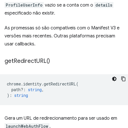
ProfileUserInfo
vazio se a conta com o
details
especificado não existir.
As promessas só são compatíveis com o Manifest V3 e
versões mais recentes. Outras plataformas precisam
usar callbacks.
get
Redirect
URL(
)
chrome
.
identity
.
getRedirectURL
(
path?
:
string
,
)
:
string
Gera um URL de redirecionamento para ser usado em
launchWebAuthFlow
.