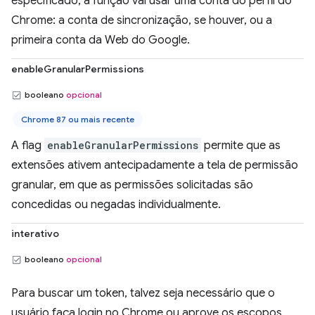
especificado, a função vai usar uma conta do perfil do
Chrome: a conta de sincronização, se houver, ou a
primeira conta da Web do Google.
enableGranularPermissions
booleano
opcional
Chrome 87 ou mais recente
A flag
enableGranularPermissions
permite que as
extensões ativem antecipadamente a tela de permissão
granular, em que as permissões solicitadas são
concedidas ou negadas individualmente.
interativo
booleano
opcional
Para buscar um token, talvez seja necessário que o
usuário faça login no Chrome ou aprove os escopos