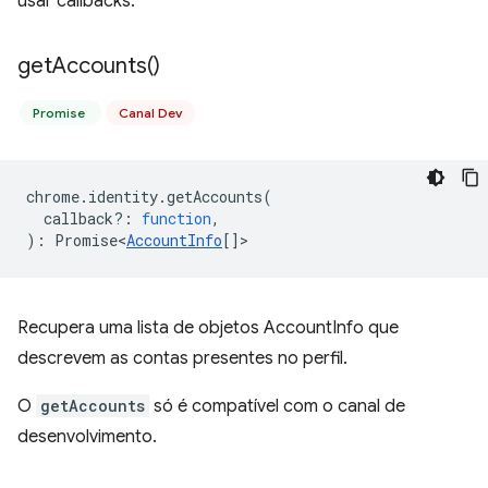
usar callbacks.
get
Accounts(
)
Promise
Canal Dev
chrome
.
identity
.
getAccounts
(
callback?
:
function
,
)
:
Promise<
AccountInfo
[]
>
Recupera uma lista de objetos AccountInfo que
descrevem as contas presentes no perfil.
O
getAccounts
só é compatível com o canal de
desenvolvimento.