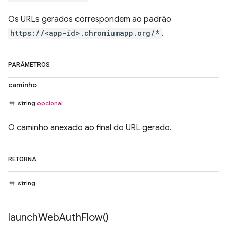
Os URLs gerados correspondem ao padrão
https://<app-id>.chromiumapp.org/*
.
PARÂMETROS
caminho
string
opcional
O caminho anexado ao final do URL gerado.
RETORNA
string
launch
Web
Auth
Flow(
)