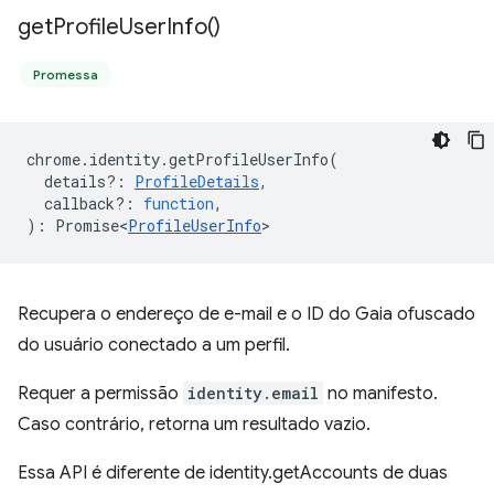
get
Profile
User
Info(
)
Promessa
chrome
.
identity
.
getProfileUserInfo
(
details?
:
ProfileDetails
,
callback?
:
function
,
)
:
Promise<
ProfileUserInfo
>
Recupera o endereço de e-mail e o ID do Gaia ofuscado
do usuário conectado a um perfil.
Requer a permissão
identity.email
no manifesto.
Caso contrário, retorna um resultado vazio.
Essa API é diferente de identity.getAccounts de duas