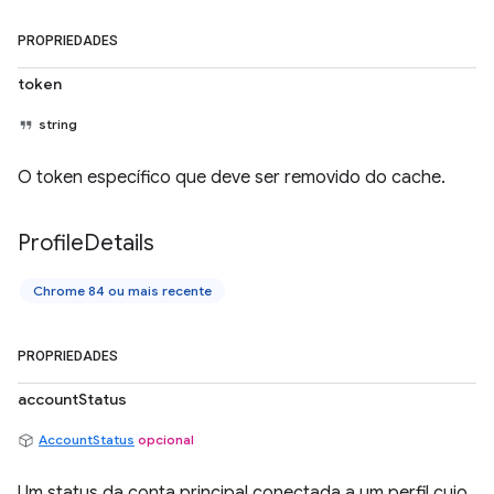
PROPRIEDADES
token
string
O token específico que deve ser removido do cache.
Profile
Details
Chrome 84 ou mais recente
PROPRIEDADES
accountStatus
AccountStatus
opcional
Um status da conta principal conectada a um perfil cujo