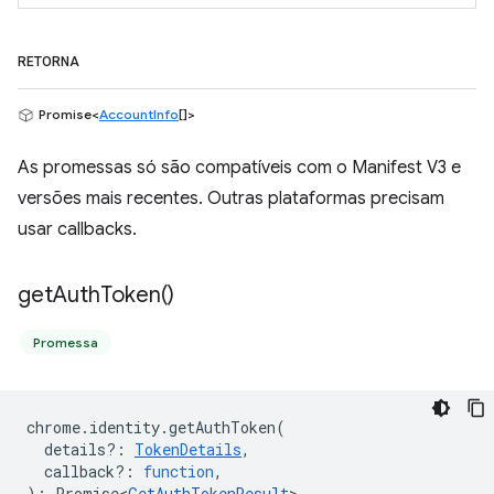
RETORNA
Promise<
AccountInfo
[]>
As promessas só são compatíveis com o Manifest V3 e
versões mais recentes. Outras plataformas precisam
usar callbacks.
get
Auth
Token(
)
Promessa
chrome
.
identity
.
getAuthToken
(
details?
:
TokenDetails
,
callback?
:
function
,
)
:
Promise<
GetAuthTokenResult
>