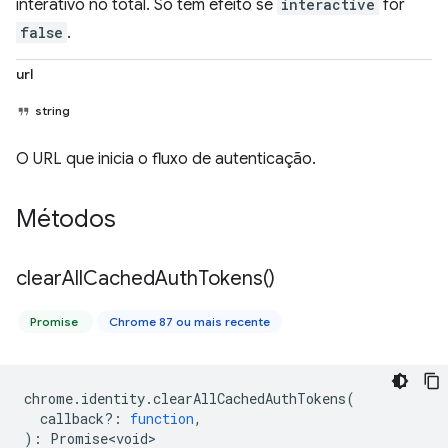
interativo no total. Só tem efeito se
interactive
for
false
.
url
string
O URL que inicia o fluxo de autenticação.
Métodos
clear
All
Cached
Auth
Tokens(
)
Promise
Chrome 87 ou mais recente
chrome
.
identity
.
clearAllCachedAuthTokens
(
callback?
:
function
,
)
:
Promise<void>