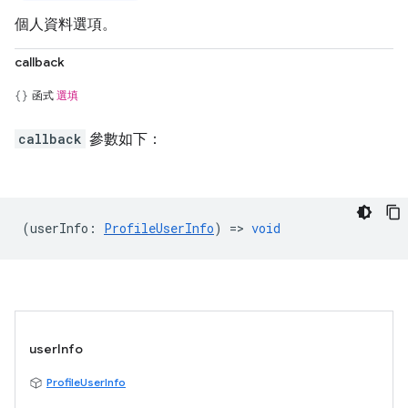
個人資料選項。
callback
函式
選填
callback
參數如下：
(
userInfo
:
ProfileUserInfo
) =>
void
userInfo
ProfileUserInfo