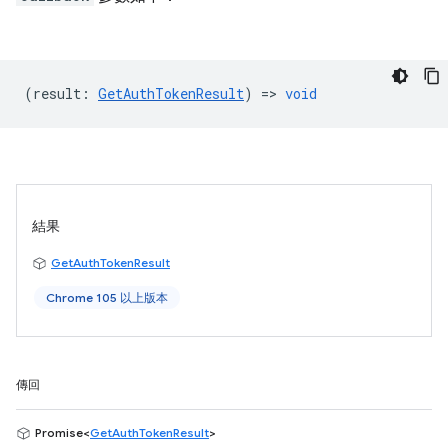
(
result
:
GetAuthTokenResult
) =>
void
結果
GetAuthTokenResult
Chrome 105 以上版本
傳回
Promise<
GetAuthTokenResult
>