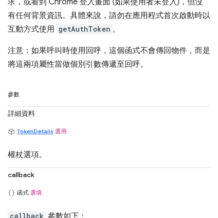
求，或看到 Chrome 登入畫面 (如果使用者未登入)，但沒
有任何背景資訊。具體來說，請勿在應用程式首次啟動時以
互動方式使用
getAuthToken
。
注意：如果呼叫時使用回呼，這個函式不會傳回物件，而是
將這兩項屬性當做個別引數傳遞至回呼。
參數
詳細資料
TokenDetails
選用
權杖選項。
callback
函式
選填
callback
參數如下：