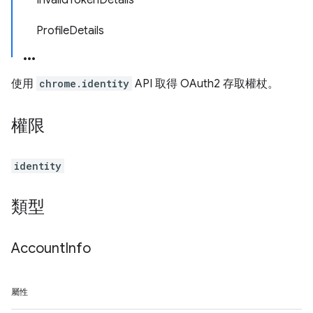
InvalidTokenDetails
ProfileDetails
使用
chrome.identity
API 取得 OAuth2 存取權杖。
權限
identity
類型
Account
Info
屬性