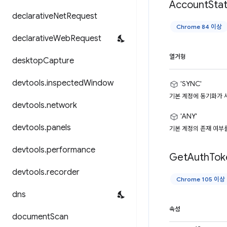
Account
Sta
declarative
Net
Request
Chrome 84 이상
declarative
Web
Request
열거형
desktop
Capture
devtools
.
inspected
Window
'SYNC'
기본 계정에 동기화가 
devtools
.
network
'ANY'
devtools
.
panels
기본 계정의 존재 여부를
devtools
.
performance
Get
Auth
Tok
devtools
.
recorder
Chrome 105 이상
dns
속성
document
Scan