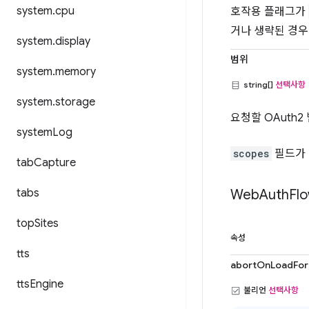
system
.
cpu
호작용 플래그가
거나 생략된 경
system
.
display
범위
system
.
memory
string[]
선택사항
system
.
storage
요청할 OAuth2
system
Log
scopes
필드가 
tab
Capture
tabs
Web
Auth
Fl
top
Sites
속성
tts
abortOnLoadFor
tts
Engine
불리언
선택사항