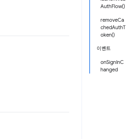
AuthFlow()
removeCa
chedAuthT
oken()
이벤트
onSignInC
hanged