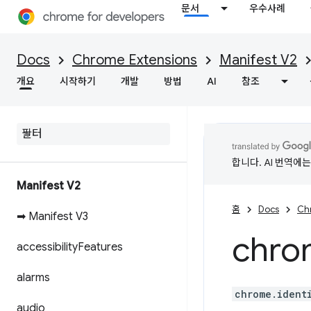
문서
우수사례
Docs
Chrome Extensions
Manifest V2
개요
시작하기
개발
방법
AI
참조
합니다. AI 번역에
Manifest V2
홈
Docs
Ch
➡ Manifest V3
chro
accessibility
Features
alarms
chrome.ident
audio