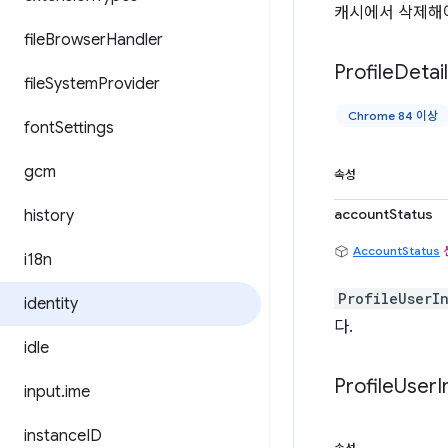
캐시에서 삭제해야
file
Browser
Handler
Profile
Detai
file
System
Provider
Chrome 84 이상
font
Settings
gcm
속성
accountStatus
history
AccountStatus
i18n
ProfileUserI
identity
다.
idle
Profile
User
I
input
.
ime
instance
ID