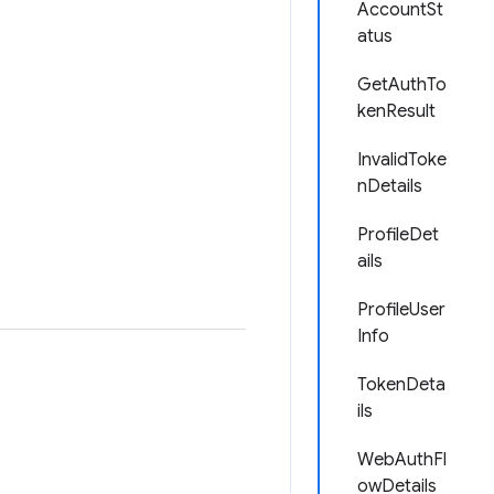
AccountSt
atus
GetAuthTo
kenResult
InvalidToke
nDetails
ProfileDet
ails
ProfileUser
Info
TokenDeta
ils
WebAuthFl
owDetails