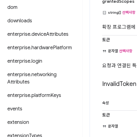
grantedScopes
dom
string[]
선택사항
downloads
확장 프로그램에 
enterprise
.
device
Attributes
토큰
enterprise
.
hardware
Platform
문자열
선택사항
enterprise
.
login
요청과 연결된 특
enterprise
.
networking
Attributes
Invalid
Token
enterprise
.
platform
Keys
속성
events
토큰
extension
문자열
extension
Types