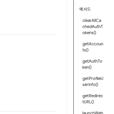
메서드
clearAllCa
chedAuthT
okens()
getAccoun
ts()
getAuthTo
ken()
getProfileU
serInfo()
getRedirec
tURL()
launchWeb