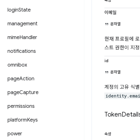
속성
login
State
이메일
management
문자열
mime
Handler
현재 프로필에 
스트 권한이 지정
notifications
id
omnibox
문자열
page
Action
계정의 고유 식별
page
Capture
identity.ema
permissions
Token
Detail
platform
Keys
power
속성