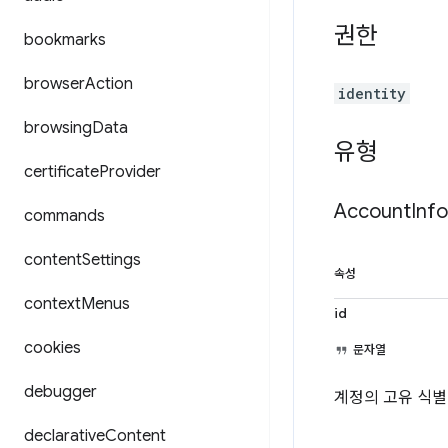
권한
bookmarks
browser
Action
identity
browsing
Data
유형
certificate
Provider
Account
Info
commands
content
Settings
속성
context
Menus
id
cookies
문자열
debugger
계정의 고유 식별
declarative
Content