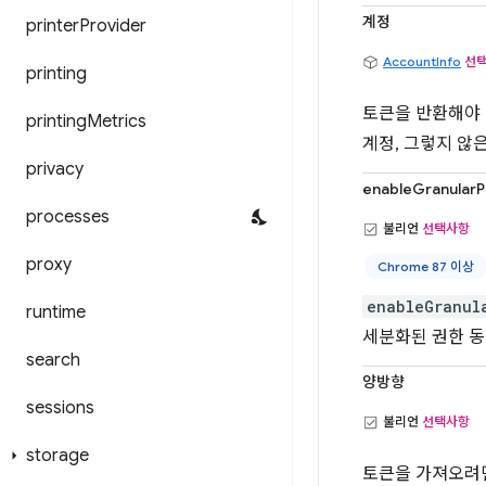
계정
printer
Provider
AccountInfo
선
printing
토큰을 반환해야 
printing
Metrics
계정, 그렇지 않은
privacy
enableGranularP
processes
불리언
선택사항
proxy
Chrome 87 이상
enableGranul
runtime
세분화된 권한 동
search
양방향
sessions
불리언
선택사항
storage
토큰을 가져오려면