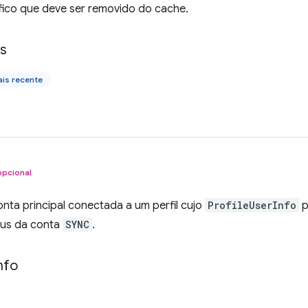
fico que deve ser removido do cache.
ls
is recente
opcional
nta principal conectada a um perfil cujo
ProfileUserInfo
p
tus da conta
SYNC
.
nfo