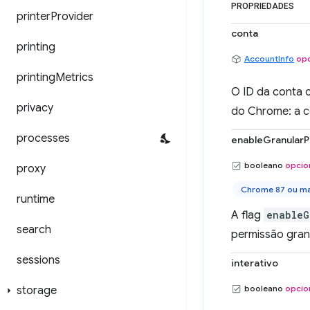
PROPRIEDADES
printer
Provider
conta
printing
AccountInfo
opc
printing
Metrics
O ID da conta c
privacy
do Chrome: a c
processes
enableGranularP
booleano
opcio
proxy
Chrome 87 ou ma
runtime
A flag
enableG
search
permissão gran
sessions
interativo
booleano
opcio
storage