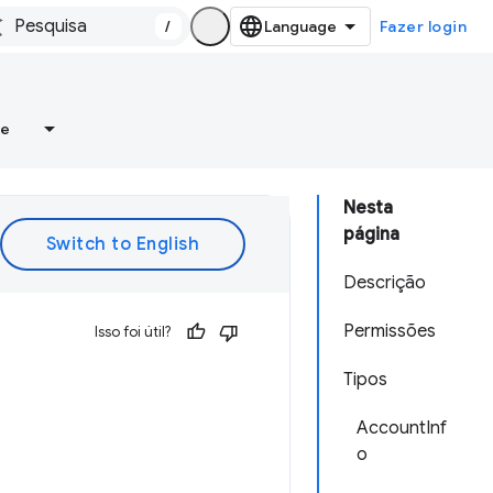
/
Fazer login
re
Nesta
página
Descrição
Permissões
Isso foi útil?
Tipos
AccountInf
o