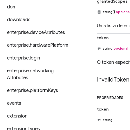
grantedScopes
dom
string[]
opciona
downloads
Uma lista de e
enterprise
.
device
Attributes
token
enterprise
.
hardware
Platform
string
opcional
enterprise
.
login
O token específ
enterprise
.
networking
Attributes
Invalid
Token
enterprise
.
platform
Keys
PROPRIEDADES
events
token
extension
string
extension
Types