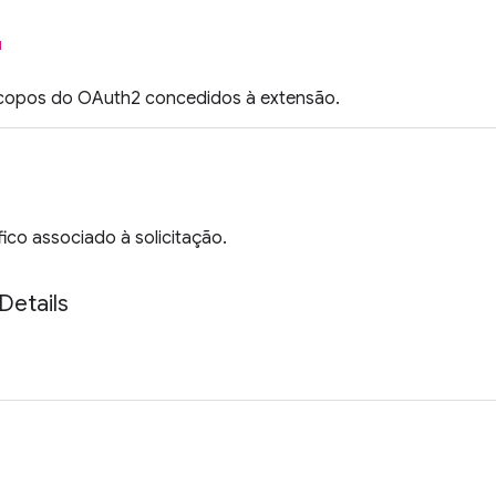
l
scopos do OAuth2 concedidos à extensão.
ico associado à solicitação.
Details