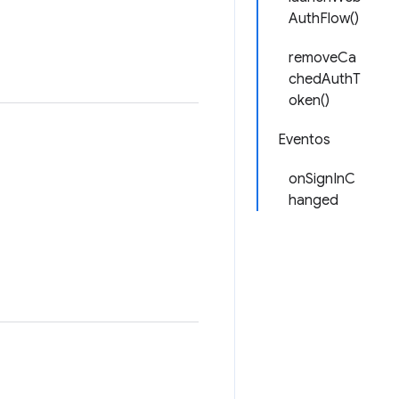
AuthFlow()
removeCa
chedAuthT
oken()
Eventos
onSignInC
hanged