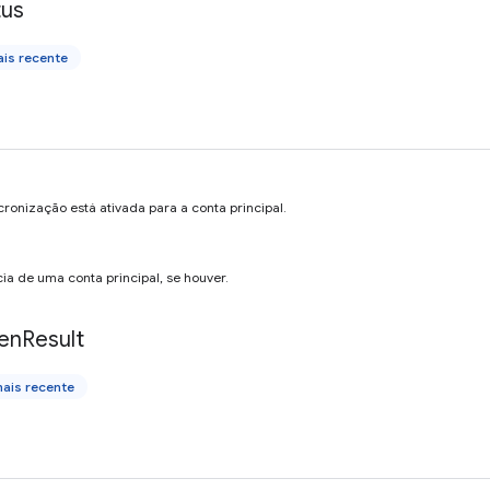
tus
is recente
cronização está ativada para a conta principal.
cia de uma conta principal, se houver.
en
Result
ais recente