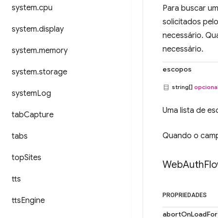
system
.
cpu
Para buscar um
solicitados pelo
system
.
display
necessário. Qu
necessário.
system
.
memory
escopos
system
.
storage
string[]
opciona
system
Log
Uma lista de e
tab
Capture
Quando o cam
tabs
top
Sites
Web
Auth
Fl
tts
PROPRIEDADES
tts
Engine
abortOnLoadFor