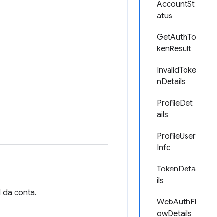
AccountSt
atus
GetAuthTo
kenResult
InvalidToke
nDetails
ProfileDet
ails
ProfileUser
Info
TokenDeta
ils
l da conta.
WebAuthFl
owDetails