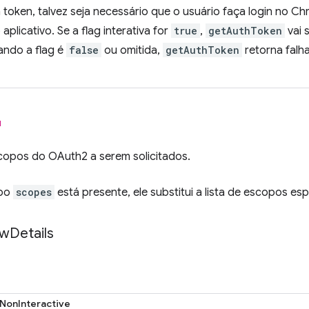
 token, talvez seja necessário que o usuário faça login no 
 aplicativo. Se a flag interativa for
true
,
getAuthToken
vai 
ando a flag é
false
ou omitida,
getAuthToken
retorna fal
l
scopos do OAuth2 a serem solicitados.
po
scopes
está presente, ele substitui a lista de escopos es
ow
Details
NonInteractive