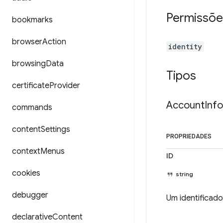
Permissõe
bookmarks
browser
Action
identity
browsing
Data
Tipos
certificate
Provider
Account
Info
commands
content
Settings
PROPRIEDADES
context
Menus
ID
cookies
string
debugger
Um identificado
declarative
Content