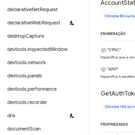
Account
Sta
declarative
Net
Request
Chrome 84 ou ma
declarative
Web
Request
ENUMERAÇÃO
desktop
Capture
devtools
.
inspected
Window
"SYNC"
Especifica que a sin
devtools
.
network
"ANY"
devtools
.
panels
Especifica a existên
devtools
.
performance
Get
Auth
Tok
devtools
.
recorder
Chrome 105 ou m
dns
PROPRIEDADES
document
Scan