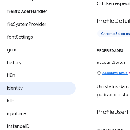
O token especí
file
Browser
Handler
Profile
Detai
file
System
Provider
Chrome 84 ou ma
font
Settings
gcm
PROPRIEDADES
accountStatus
history
AccountStatus
i18n
Um status da co
identity
padrão é o sta
idle
Profile
User
I
input
.
ime
instance
ID