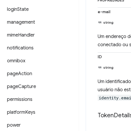
PROPRIEDADES
login
State
e-mail
management
string
mime
Handler
Um endereço de 
conectado ou s
notifications
ID
omnibox
string
page
Action
Um identificado
page
Capture
usuário não es
identity.ema
permissions
platform
Keys
Token
Detail
power