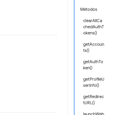
Métodos
clearAllCa
chedAuthT
okens()
getAccoun
ts()
getAuthTo
ken()
getProfileU
serInfo()
getRedirec
tURL()
launchWeb