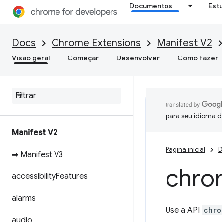
Documentos
Est
Docs
Chrome Extensions
Manifest V2
Visão geral
Começar
Desenvolver
Como fazer
para seu idioma d
Manifest V2
Página inicial
D
➡ Manifest V3
chro
accessibility
Features
alarms
Use a API
chro
audio