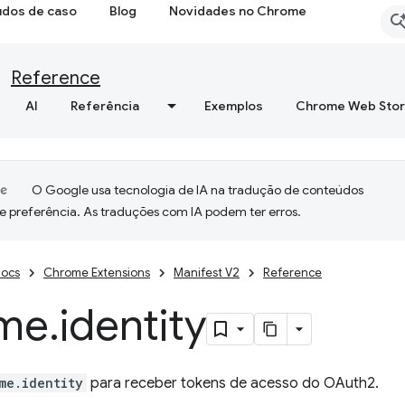
udos de caso
Blog
Novidades no Chrome
Reference
AI
Referência
Exemplos
Chrome Web Sto
O Google usa tecnologia de IA na tradução de conteúdos
e preferência. As traduções com IA podem ter erros.
ocs
Chrome Extensions
Manifest V2
Reference
me
.
identity
me.identity
para receber tokens de acesso do OAuth2.