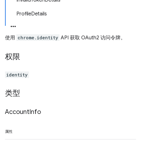
InvalidTokenDetails
ProfileDetails
使用
chrome.identity
API 获取 OAuth2 访问令牌。
权限
identity
类型
Account
Info
属性