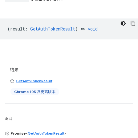
(
result
:
GetAuthTokenResult
) =>
void
结果
GetAuthTokenResult
Chrome 105 及更高版本
返回
Promise<
GetAuthTokenResult
>