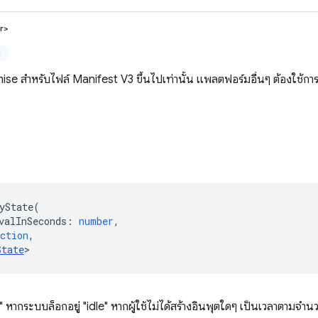
r>
ป
se สำหรับไฟล์ Manifest V3 ขึ้นไปเท่านั้น แพลตฟอร์มอื่นๆ ต้องใช้การ
)
yState
(
valInSeconds
:
number
,
ction
,
State
>
ากระบบล็อกอยู่ "idle" หากผู้ใช้ไม่ได้สร้างอินพุตใดๆ เป็นเวลาตามจำนวน