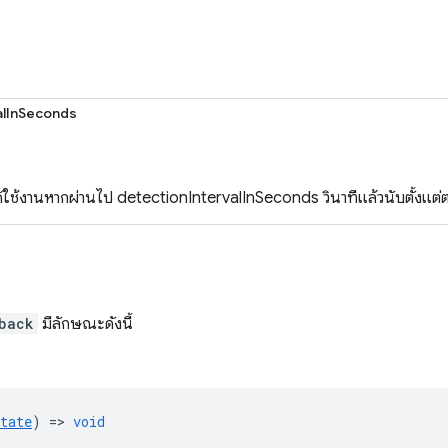
alInSeconds
้ใช้งานหากผ่านไป detectionIntervalInSeconds วินาทีแล้วนับตั้งแต่ตร
back
มีลักษณะดังนี้
tate
) =>
void