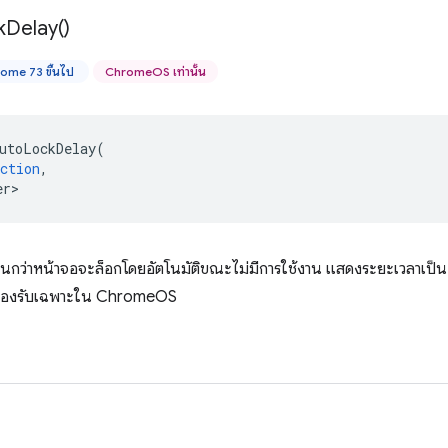
k
Delay(
)
ome 73 ขึ้นไป
ChromeOS เท่านั้น
utoLockDelay
(
ction
,
er>
ีจนกว่าหน้าจอจะล็อกโดยอัตโนมัติขณะไม่มีการใช้งาน แสดงระยะเวลาเป็น
บันรองรับเฉพาะใน ChromeOS