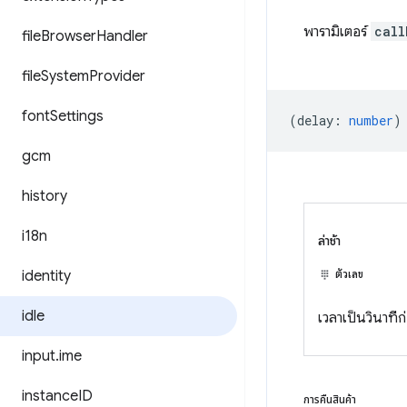
พารามิเตอร์
call
file
Browser
Handler
file
System
Provider
font
Settings
(
delay
:
number
)
gcm
history
i18n
ล่าช้า
identity
ตัวเลข
idle
เวลาเป็นวินาทีก
input
.
ime
instance
ID
การคืนสินค้า