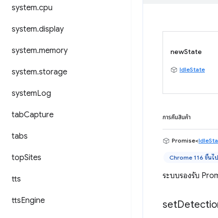
system
.
cpu
system
.
display
system
.
memory
newState
IdleState
system
.
storage
system
Log
tab
Capture
การคืนสินค้า
tabs
Promise<
IdleSt
top
Sites
Chrome 116 ขึ้นไ
ระบบรองรับ Promi
tts
tts
Engine
set
Detectio