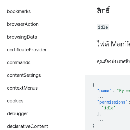
สิทธิ์
bookmarks
browser
Action
idle
browsing
Data
ไฟล์ Manif
certificate
Provider
คุณต้องประกาศสิทธ
commands
content
Settings
{
context
Menus
"name"
:
"My e
...
cookies
"permissions"
"idle"
debugger
],
...
}
declarative
Content