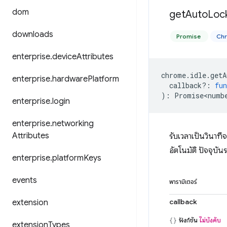
dom
get
Auto
Loc
downloads
Promise
Chr
enterprise
.
device
Attributes
chrome
.
idle
.
getA
enterprise
.
hardware
Platform
callback?
:
fun
)
:
Promise<numb
enterprise
.
login
enterprise
.
networking
Attributes
รับเวลาเป็นวินาท
อัตโนมัติ ปัจจุ
enterprise
.
platform
Keys
events
พารามิเตอร์
callback
extension
ฟังก์ชัน
ไม่บังคับ
extension
Types