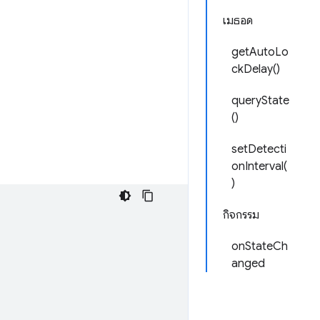
เมธอด
getAutoLo
ckDelay()
queryState
()
setDetecti
onInterval(
)
กิจกรรม
onStateCh
anged