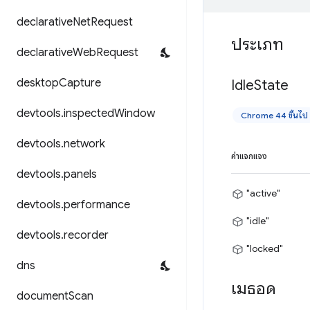
declarative
Net
Request
ประเภท
declarative
Web
Request
desktop
Capture
Idle
State
devtools
.
inspected
Window
Chrome 44 ขึ้นไป
devtools
.
network
ค่าแจกแจง
devtools
.
panels
"active"
devtools
.
performance
"idle"
devtools
.
recorder
"locked"
dns
เมธอด
document
Scan