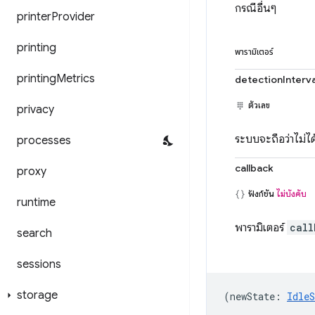
กรณีอื่นๆ
printer
Provider
printing
พารามิเตอร์
printing
Metrics
detectionInterv
ตัวเลข
privacy
ระบบจะถือว่าไม่ได
processes
callback
proxy
ฟังก์ชัน
ไม่บังคับ
runtime
พารามิเตอร์
call
search
sessions
storage
(
newState
:
IdleS