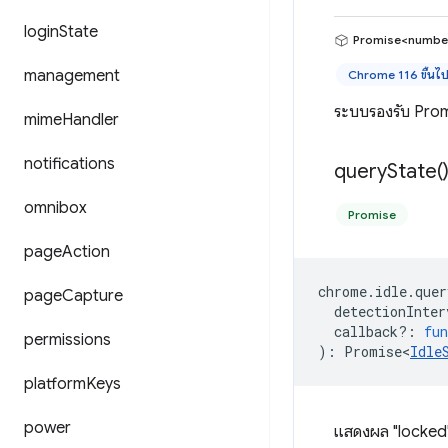
login
State
Promise<numbe
management
Chrome 116 ขึ้นไ
ระบบรองรับ Promi
mime
Handler
notifications
query
State(
omnibox
Promise
page
Action
chrome
.
idle
.
quer
page
Capture
detectionInter
callback?
:
fun
permissions
)
:
Promise<
Idle
platform
Keys
power
แสดงผล "locked" ห