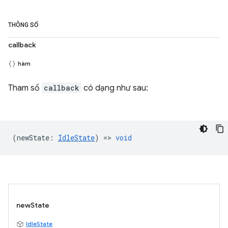
THÔNG SỐ
callback
hàm
Tham số
callback
có dạng như sau:
(
newState
:
IdleState
) =>
void
newState
IdleState