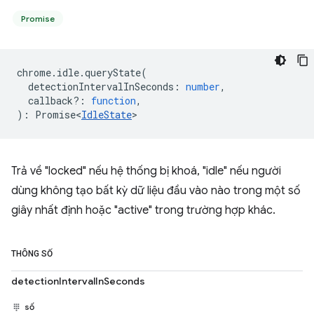
Promise
chrome
.
idle
.
queryState
(
detectionIntervalInSeconds
:
number
,
callback?
:
function
,
)
:
Promise<
IdleState
>
Trả về "locked" nếu hệ thống bị khoá, "idle" nếu người
dùng không tạo bất kỳ dữ liệu đầu vào nào trong một số
giây nhất định hoặc "active" trong trường hợp khác.
THÔNG SỐ
detectionIntervalInSeconds
số