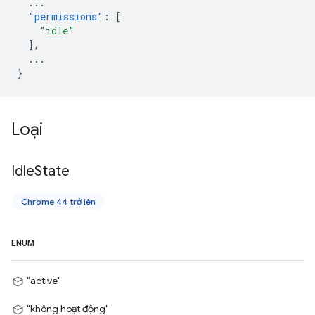
...
"permissions"
:
[
"idle"
],
...
}
Loại
Idle
State
Chrome 44 trở lên
ENUM
"active"
"không hoạt động"