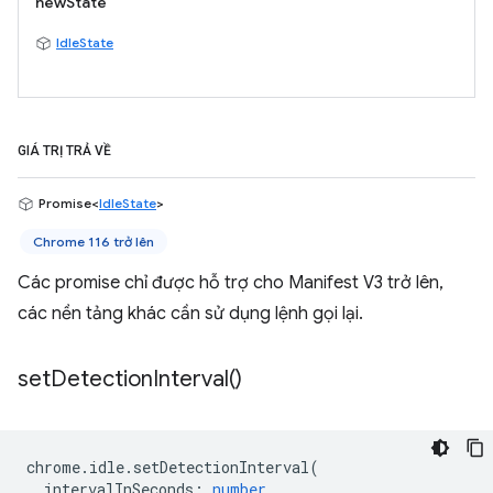
newState
IdleState
GIÁ TRỊ TRẢ VỀ
Promise<
IdleState
>
Chrome 116 trở lên
Các promise chỉ được hỗ trợ cho Manifest V3 trở lên,
các nền tảng khác cần sử dụng lệnh gọi lại.
set
Detection
Interval(
)
chrome
.
idle
.
setDetectionInterval
(
intervalInSeconds
:
number
,