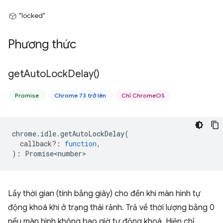
"locked"
Phương thức
get
Auto
Lock
Delay(
)
Promise
Chrome 73 trở lên
Chỉ ChromeOS
chrome
.
idle
.
getAutoLockDelay
(
callback?
:
function
,
)
:
Promise<number>
Lấy thời gian (tính bằng giây) cho đến khi màn hình tự
động khoá khi ở trạng thái rảnh. Trả về thời lượng bằng 0
nếu màn hình không bao giờ tự động khoá. Hiện chỉ