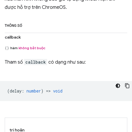
được hỗ trợ trên ChromeOS.
THÔNG SỐ
callback
hàm
không bắt buộc
Tham số
callback
có dạng như sau:
(
delay
:
number
) =>
void
trì hoãn