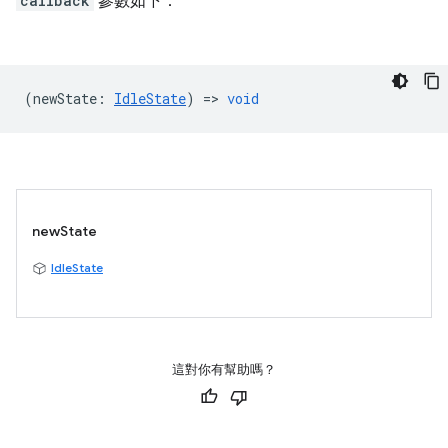
callback
參數如下：
(
newState
:
IdleState
) =>
void
newState
IdleState
這對你有幫助嗎？