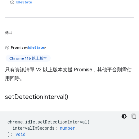
IdleState
傳回
Promise<
IdleState
>
Chrome 116 以上版本
只有資訊清單 V3 以上版本支援 Promise，其他平台則需使
用回呼。
set
Detection
Interval(
)
chrome
.
idle
.
setDetectionInterval
(
intervalInSeconds
:
number
,
)
:
void