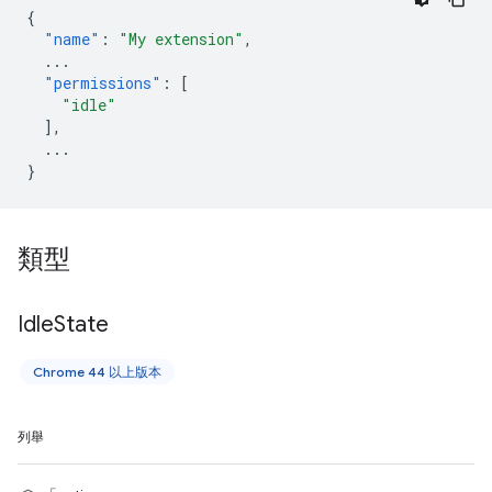
{
"name"
:
"My extension"
,
...
"permissions"
:
[
"idle"
],
...
}
類型
Idle
State
Chrome 44 以上版本
列舉