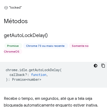
"locked"
Métodos
get
Auto
Lock
Delay(
)
Promise
Chrome 73 ou mais recente
Somente no
ChromeOS
chrome
.
idle
.
getAutoLockDelay
(
callback?
:
function
,
)
:
Promise<number>
Recebe o tempo, em segundos, até que a tela seja
bloqueada automaticamente enquanto estiver inativa.