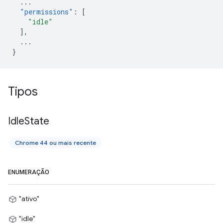
...
"permissions"
:
[
"idle"
],
...
}
Tipos
Idle
State
Chrome 44 ou mais recente
ENUMERAÇÃO
"ativo"
"idle"