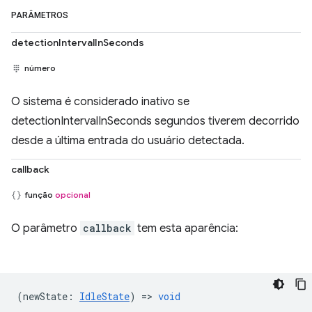
PARÂMETROS
detectionIntervalInSeconds
número
O sistema é considerado inativo se
detectionIntervalInSeconds segundos tiverem decorrido
desde a última entrada do usuário detectada.
callback
função
opcional
O parâmetro
callback
tem esta aparência:
(
newState
:
IdleState
) =>
void