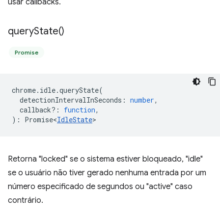
usar callbacks.
query
State(
)
Promise
chrome
.
idle
.
queryState
(
detectionIntervalInSeconds
:
number
,
callback?
:
function
,
)
:
Promise<
IdleState
>
Retorna "locked" se o sistema estiver bloqueado, "idle"
se o usuário não tiver gerado nenhuma entrada por um
número especificado de segundos ou "active" caso
contrário.