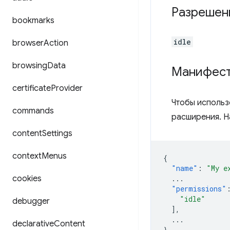
Разрешен
bookmarks
idle
browser
Action
browsing
Data
Манифес
certificate
Provider
Чтобы использ
commands
расширения. Н
content
Settings
context
Menus
{
"name"
:
"My e
cookies
...
"permissions"
"idle"
debugger
],
...
declarative
Content
}