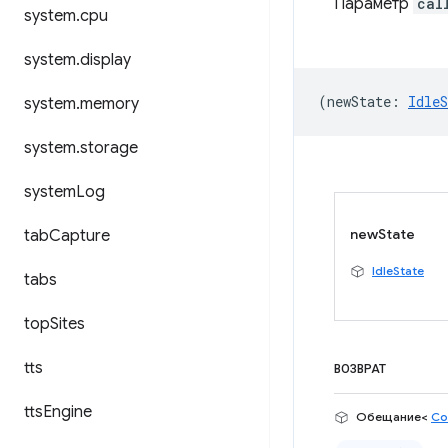
Параметр
cal
system
.
cpu
system
.
display
(
newState
:
IdleS
system
.
memory
system
.
storage
system
Log
newState
tab
Capture
IdleState
tabs
top
Sites
tts
ВОЗВРАТ
tts
Engine
Обещание<
Со