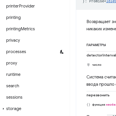
)
:
Promise<
Idle
printer
Provider
printing
Возвращает зна
printing
Metrics
никаких измене
privacy
ПАРАМЕТРЫ
processes
detectorInterva
proxy
число
runtime
Система счита
ввода прошло d
search
перезвонить
sessions
функция
необя
storage