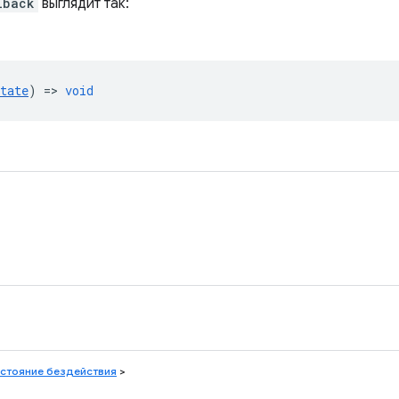
lback
выглядит так:
tate
) =>
void
стояние бездействия
>