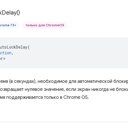
k
Delay(
)
hrome 73+
только для ChromeOS
utoLockDelay
(
ction
,
er>
емя (в секундах), необходимое для автоматической блоки
Возвращает нулевое значение, если экран никогда не блок
мя поддерживается только в Chrome OS.