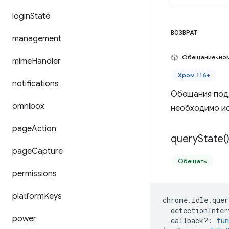
login
State
ВОЗВРАТ
management
Обещание<но
mime
Handler
Хром 116+
notifications
Обещания подд
omnibox
необходимо ис
page
Action
query
State(
page
Capture
Обещать
permissions
platform
Keys
chrome
.
idle
.
quer
detectionInter
power
callback?
:
fun