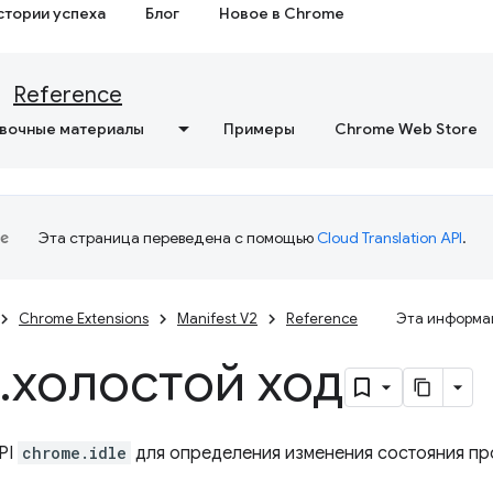
стории успеха
Блог
Новое в Chrome
Reference
вочные материалы
Примеры
Chrome Web Store
Эта страница переведена с помощью
Cloud Translation API
.
Chrome Extensions
Manifest V2
Reference
Эта информац
.
холостой ход
PI
chrome.idle
для определения изменения состояния пр