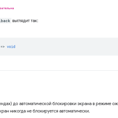
зательна
lback
выглядит так:
 =>
void
кундах) до автоматической блокировки экрана в режиме ож
кран никогда не блокируется автоматически.