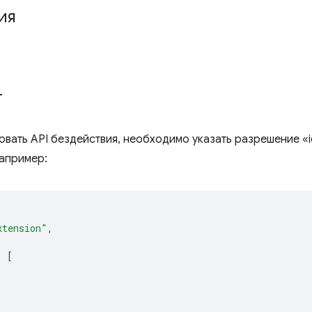
ия
т
овать API бездействия, необходимо указать разрешение «i
апример:
xtension"
,
:
[