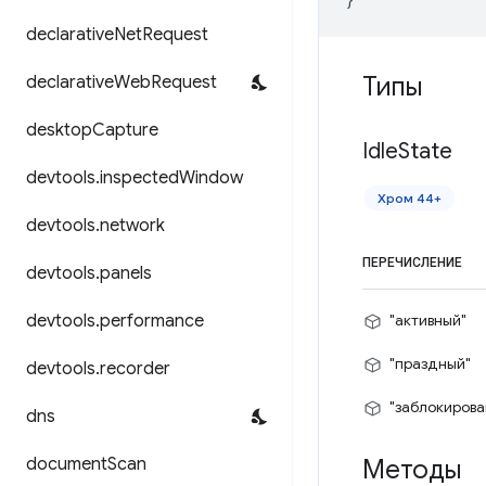
declarative
Net
Request
Типы
declarative
Web
Request
desktop
Capture
Idle
State
devtools
.
inspected
Window
Хром 44+
devtools
.
network
ПЕРЕЧИСЛЕНИЕ
devtools
.
panels
devtools
.
performance
"активный"
"праздный"
devtools
.
recorder
"заблокирова
dns
document
Scan
Методы