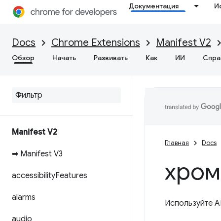
Документация
И
Docs
Chrome Extensions
Manifest V2
Обзор
Начать
Развивать
Как
ИИ
Спра
Manifest V2
Главная
Docs
➡ Manifest V3
хром
accessibility
Features
alarms
Используйте A
audio