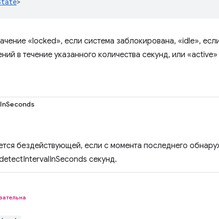
State
>
чение «locked», если система заблокирована, «idle», есл
ний в течение указанного количества секунд, или «active»
lInSeconds
ется бездействующей, если с момента последнего обнару
etectIntervalInSeconds секунд.
зательна