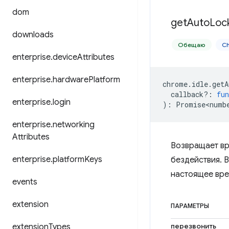
dom
get
Auto
Loc
downloads
Обещаю
C
enterprise
.
device
Attributes
enterprise
.
hardware
Platform
chrome
.
idle
.
getA
callback?
:
fun
enterprise
.
login
)
:
Promise<numb
enterprise
.
networking
Attributes
Возвращает вр
enterprise
.
platform
Keys
бездействия. 
настоящее вре
events
extension
ПАРАМЕТРЫ
перезвонить
extension
Types