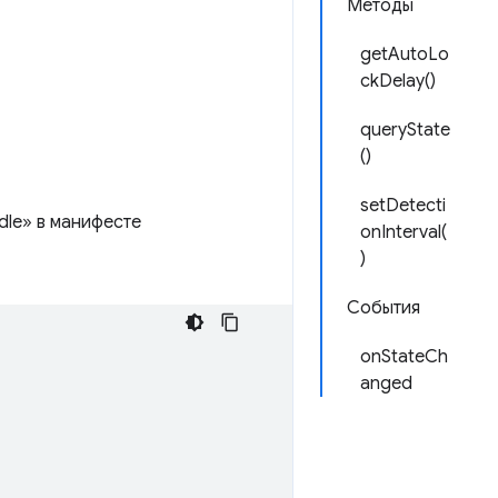
Методы
getAutoLo
ckDelay()
queryState
()
setDetecti
dle» в манифесте
onInterval(
)
События
onStateCh
anged