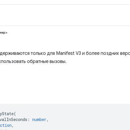
мер>
ерживаются только для Manifest V3 и более поздних верс
пользовать обратные вызовы.
)
yState
(
valInSeconds
:
number
,
ction
,