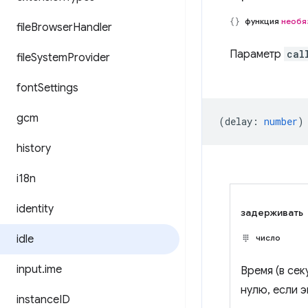
функция
необя
file
Browser
Handler
Параметр
cal
file
System
Provider
font
Settings
gcm
(
delay
:
number
)
history
i18n
identity
задерживать
idle
число
input
.
ime
Время (в се
нулю, если э
instance
ID