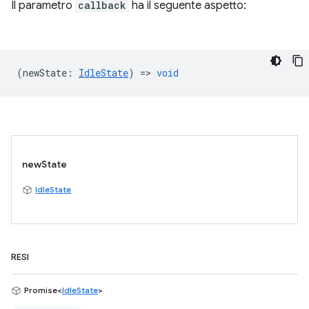
Il parametro
callback
ha il seguente aspetto:
(
newState
:
IdleState
) =>
void
newState
IdleState
RESI
Promise<
IdleState
>