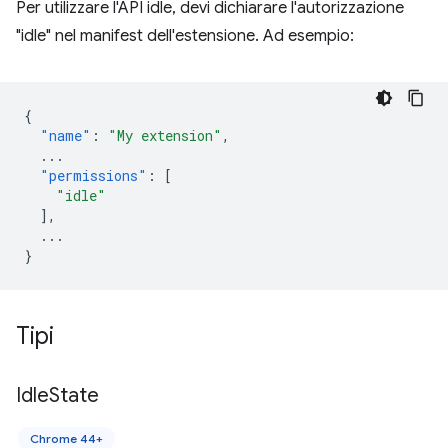
Per utilizzare l'API idle, devi dichiarare l'autorizzazione
"idle" nel manifest dell'estensione. Ad esempio:
{
"name"
:
"My extension"
,
...
"permissions"
:
[
"idle"
],
...
}
Tipi
Idle
State
Chrome 44+