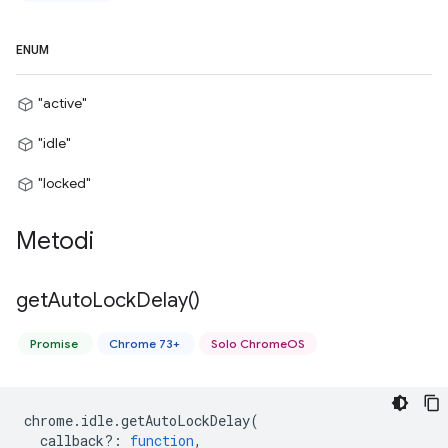
ENUM
"active"
"idle"
"locked"
Metodi
get
Auto
Lock
Delay(
)
Promise
Chrome 73+
Solo ChromeOS
chrome
.
idle
.
getAutoLockDelay
(
callback?
:
function
,