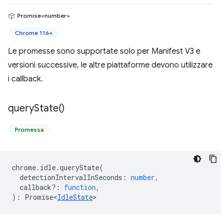
Promise<number>
Chrome 116+
Le promesse sono supportate solo per Manifest V3 e
versioni successive, le altre piattaforme devono utilizzare
i callback.
query
State(
)
Promessa
chrome
.
idle
.
queryState
(
detectionIntervalInSeconds
:
number
,
callback?
:
function
,
)
:
Promise<
IdleState
>