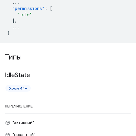
...
"permissions"
:
[
"idle"
],
...
}
Типы
Idle
State
Хром 44+
ПЕРЕЧИСЛЕНИЕ
"активный"
"праздный"