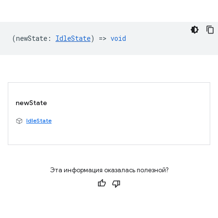
(
newState
:
IdleState
) =>
void
newState
IdleState
Эта информация оказалась полезной?