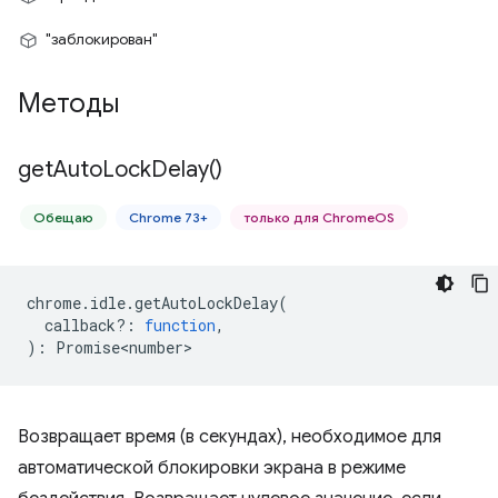
"заблокирован"
Методы
get
Auto
Lock
Delay(
)
Обещаю
Chrome 73+
только для ChromeOS
chrome
.
idle
.
getAutoLockDelay
(
callback?
:
function
,
)
:
Promise<number>
Возвращает время (в секундах), необходимое для
автоматической блокировки экрана в режиме