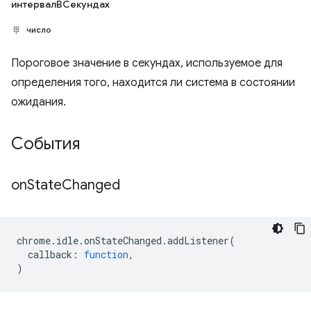
интервалВСекундах
число
Пороговое значение в секундах, используемое для
определения того, находится ли система в состоянии
ожидания.
События
on
State
Changed
chrome
.
idle
.
onStateChanged
.
addListener
(
callback
:
function
,
)