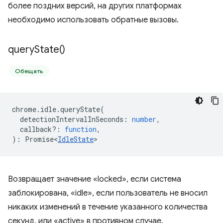
более поздних версий, на других платформах
необходимо использовать обратные вызовы.
query
State(
)
Обещать
chrome
.
idle
.
queryState
(
detectionIntervalInSeconds
:
number
,
callback?
:
function
,
)
:
Promise<
IdleState
>
Возвращает значение «locked», если система
заблокирована, «idle», если пользователь не вносил
никаких изменений в течение указанного количества
секунд, или «active» в противном случае.