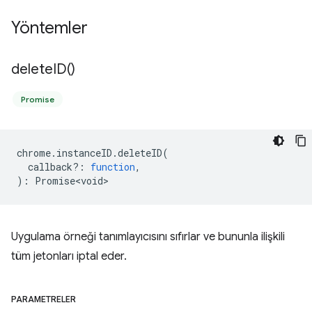
Yöntemler
delete
ID(
)
Promise
chrome
.
instanceID
.
deleteID
(
callback?
:
function
,
)
:
Promise<void>
Uygulama örneği tanımlayıcısını sıfırlar ve bununla ilişkili
tüm jetonları iptal eder.
PARAMETRELER