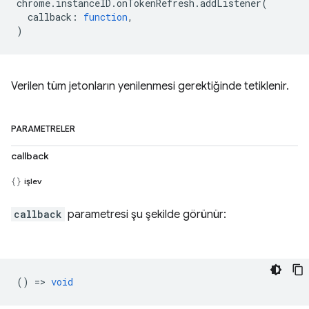
chrome
.
instanceID
.
onTokenRefresh
.
addListener
(
callback
:
function
,
)
Verilen tüm jetonların yenilenmesi gerektiğinde tetiklenir.
PARAMETRELER
callback
işlev
callback
parametresi şu şekilde görünür:
() =>
void