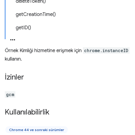
deleteToken()
getCreationTime()
getID()
Örnek Kimliği hizmetine erişmek için
chrome.instanceID
kullanın.
İzinler
gcm
Kullanılabilirlik
Chrome 44 ve sonraki sürümler