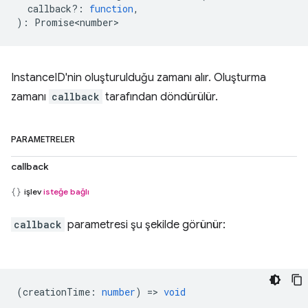
callback?
:
function
,
)
:
Promise<number>
InstanceID'nin oluşturulduğu zamanı alır. Oluşturma
zamanı
callback
tarafından döndürülür.
PARAMETRELER
callback
işlev
isteğe bağlı
callback
parametresi şu şekilde görünür:
(
creationTime
:
number
) =>
void