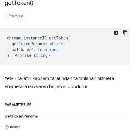
get
Token(
)
Promise
chrome
.
instanceID
.
getToken
(
getTokenParams
:
object
,
callback?
:
function
,
)
:
Promise<string>
Yetkili tarafın kapsam tarafından tanımlanan hizmete
erişmesine izin veren bir jeton döndürün.
PARAMETRELER
getTokenParams
nesne