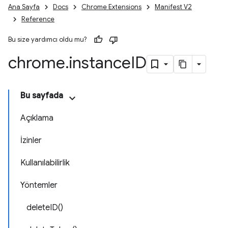
Ana Sayfa
Docs
Chrome Extensions
Manifest V2
Reference
Bu size yardımcı oldu mu?
chrome
.
instance
ID
Bu sayfada
Açıklama
İzinler
Kullanılabilirlik
Yöntemler
deleteID()