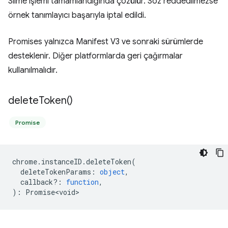
Silme işlemi tamamlandığında çözülür. Söz reddedilmezse
örnek tanımlayıcı başarıyla iptal edildi.
Promises yalnızca Manifest V3 ve sonraki sürümlerde
desteklenir. Diğer platformlarda geri çağırmalar
kullanılmalıdır.
delete
Token(
)
Promise
chrome
.
instanceID
.
deleteToken
(
deleteTokenParams
:
object
,
callback?
:
function
,
)
:
Promise<void>