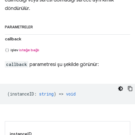
edilmediği veya süresi dolmadığı sürece aynı kimlik
döndürülür.
PARAMETRELER
callback
işlev
isteğe bağlı
callback
parametresi şu şekilde görünür:
(
instanceID
:
string
) =>
void
instanceID