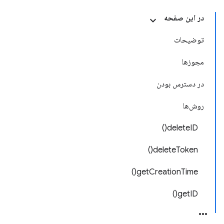
در این صفحه
توضیحات
مجوزها
در دسترس بودن
روش‌ها
deleteID()
deleteToken()
getCreationTime()
getID()