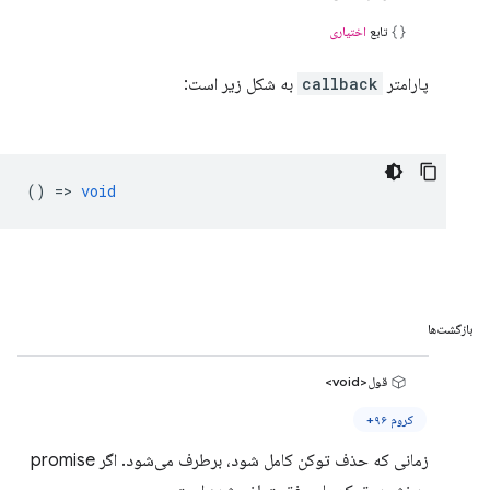
تابع
اختیاری
پارامتر
callback
به شکل زیر است:
() =>
void
بازگشت‌ها
قول<void>
کروم ۹۶+
زمانی که حذف توکن کامل شود، برطرف می‌شود. اگر promise