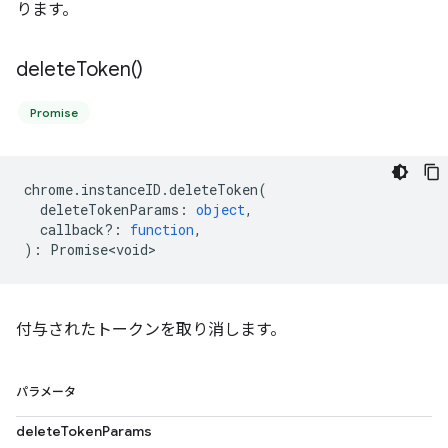
ります。
delete
Token(
)
Promise
chrome
.
instanceID
.
deleteToken
(
deleteTokenParams
:
object
,
callback?
:
function
,
)
:
Promise<void>
付与されたトークンを取り消します。
パラメータ
deleteTokenParams