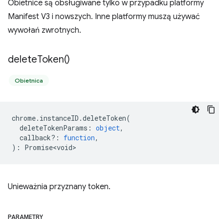
Obietnice są obsługiwane tylko w przypadku platformy
Manifest V3 i nowszych. Inne platformy muszą używać
wywołań zwrotnych.
delete
Token(
)
Obietnica
chrome
.
instanceID
.
deleteToken
(
deleteTokenParams
:
object
,
callback?
:
function
,
)
:
Promise<void>
Unieważnia przyznany token.
PARAMETRY