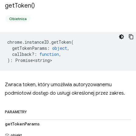
get
Token(
)
Obietnica
chrome
.
instanceID
.
getToken
(
getTokenParams
:
object
,
callback?
:
function
,
)
:
Promise<string>
Zwraca token, który umożliwia autoryzowanemu
podmiotowi dostęp do usługi określonej przez zakres.
PARAMETRY
getTokenParams
obiekt