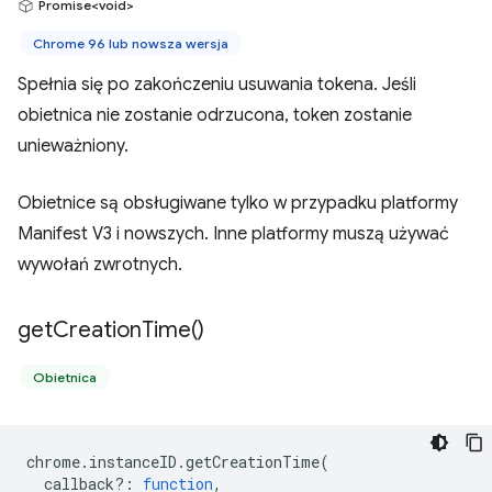
Promise<void>
Chrome 96 lub nowsza wersja
Spełnia się po zakończeniu usuwania tokena. Jeśli
obietnica nie zostanie odrzucona, token zostanie
unieważniony.
Obietnice są obsługiwane tylko w przypadku platformy
Manifest V3 i nowszych. Inne platformy muszą używać
wywołań zwrotnych.
get
Creation
Time(
)
Obietnica
chrome
.
instanceID
.
getCreationTime
(
callback?
:
function
,