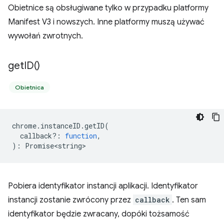
Obietnice są obsługiwane tylko w przypadku platformy
Manifest V3 i nowszych. Inne platformy muszą używać
wywołań zwrotnych.
get
ID(
)
Obietnica
chrome
.
instanceID
.
getID
(
callback?
:
function
,
)
:
Promise<string>
Pobiera identyfikator instancji aplikacji. Identyfikator
instancji zostanie zwrócony przez
callback
. Ten sam
identyfikator będzie zwracany, dopóki tożsamość