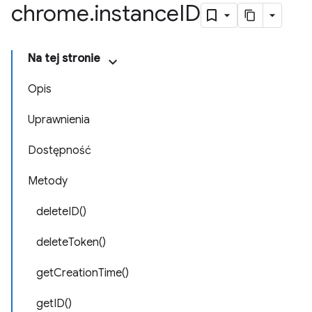
chrome
.
instance
ID
Na tej stronie
Opis
Uprawnienia
Dostępność
Metody
deleteID()
deleteToken()
getCreationTime()
getID()