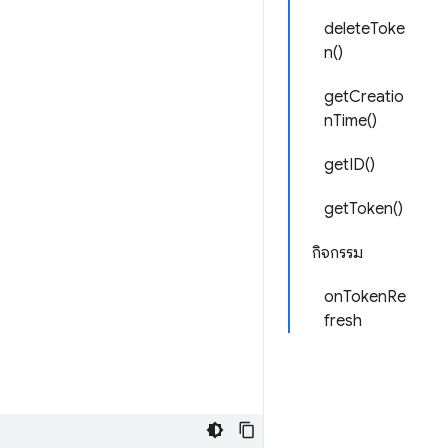
deleteToke
n()
getCreatio
nTime()
getID()
getToken()
กิจกรรม
onTokenRe
fresh