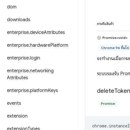
dom
downloads
การคืนสินค้า
enterprise
.
device
Attributes
Promise<void>
enterprise
.
hardware
Platform
Chrome 96 ขึ้นไป
enterprise
.
login
จะทำงานเมื่อการ
enterprise
.
networking
ระบบรองรับ Promi
Attributes
delete
Token
enterprise
.
platform
Keys
events
Promise
extension
chrome
.
instanceI
extension
Types