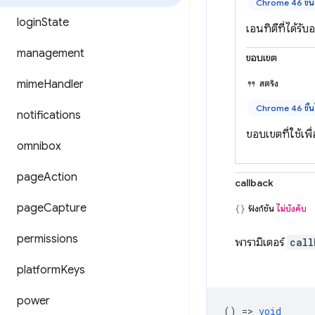
Chrome 46 ขึ้
login
State
เอนทิตีที่ได้รับ
management
ขอบเขต
mime
Handler
สตริง
Chrome 46 ขึ้
notifications
ขอบเขตที่ใช้เพื
omnibox
page
Action
callback
page
Capture
ฟังก์ชัน
ไม่บังคับ
permissions
พารามิเตอร์
call
platform
Keys
power
() =>
void