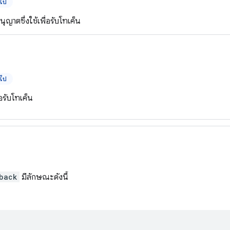
นไป
อนุญาตซึ่งใช้เพื่อรับโทเค็น
นไป
่อรับโทเค็น
back
มีลักษณะดังนี้