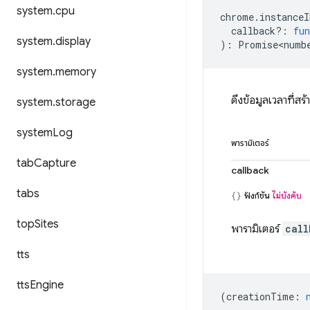
system
.
cpu
chrome
.
instanceI
callback?
:
fun
system
.
display
)
:
Promise<numb
system
.
memory
ดึงข้อมูลเวลาที่ส
system
.
storage
system
Log
พารามิเตอร์
tab
Capture
callback
tabs
ฟังก์ชัน
ไม่บังคับ
top
Sites
พารามิเตอร์
call
tts
tts
Engine
(
creationTime
: