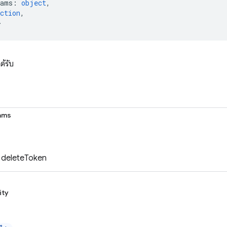
rams
:
object
,
ction
,
>
ด้รับ
ams
บ deleteToken
ity