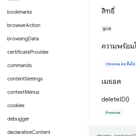
สิทธิ์
bookmarks
browser
Action
gcm
browsing
Data
ความพร้อมใ
certificate
Provider
Chrome 44 ขึ้นไป
commands
content
Settings
เมธอด
context
Menus
delete
ID(
)
cookies
Promise
debugger
declarative
Content
chrome
.
instanceI