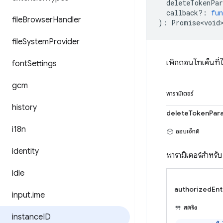
deleteTokenPa
callback?
:
fun
file
Browser
Handler
)
:
Promise<void
file
System
Provider
เพิกถอนโทเค็นที่ไ
font
Settings
gcm
พารามิเตอร์
history
deleteTokenPar
i18n
ออบเจ็กต์
identity
พารามิเตอร์สำหรั
idle
authorizedEnt
input
.
ime
สตริง
instance
ID