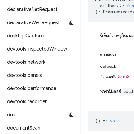
callback?
:
fun
declarative
Net
Request
)
:
Promise<void
declarative
Web
Request
desktop
Capture
รีเซ็ตตัวระบุอินส
devtools
.
inspected
Window
พารามิเตอร์
devtools
.
network
callback
devtools
.
panels
ฟังก์ชัน
ไม่บังคับ
devtools
.
performance
พารามิเตอร์
call
devtools
.
recorder
dns
() =>
void
document
Scan