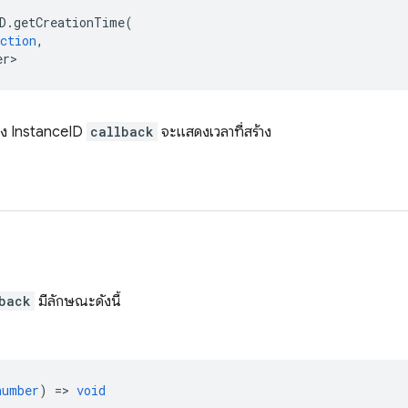
D
.
getCreationTime
(
ction
,
er>
ร้าง InstanceID
callback
จะแสดงเวลาที่สร้าง
back
มีลักษณะดังนี้
number
) =>
void